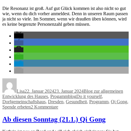
Die Resonanz ist groß. Auf gut Glück kommen ist also nicht so gut
wie, wenn du dich vorher anmeldest. Denn in unseren Raum passen
ja nicht so viele. Im Sommer, wenn wir draußen üben können, wird
es keine begrenzte Personenzahl geben müssen.
Autor
Veröffentlicht
Kategorien
am
Lisa
22. Januar 2024
23. Januar 2024
Blog zur allgemeinen
Schlagwörter
Entwicklung des Hauses
,
Progammblog
Do it yourself
,
Dorfgemeinschaftshaus
,
Dresden
,
Gesundheit
,
Programm
,
Qi Gong
,
zu
Spende erbeten
2 Kommentare
Qi
Gong
Ab diesen Sonntag (21.1.) Qi Gong
nun
dauerhaft