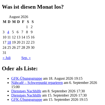
Was ist diesen Monat los?
August 2026
M
D
M
D
F
S
S
1
2
3
4
5
6
7
8
9
10
11
12
13
14
15
16
17
18
19
20
21
22
23
24
25
26
27
28
29
30
31
« Juli
Sep. »
Oder als Liste:
GFK-Übungsgruppe
am 18. August 2026 19:15
Nähcafé – Schwerpunkt reparieren
am 6. September 2026
15:00
Dienstags Nachhilfe
am 8. September 2026 17:30
Dienstags Nachhilfe
am 15. September 2026 17:30
GFK-Übungsgruppe
am 15. September 2026 19:15