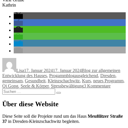
Kathrin
Autor
Veröffentlicht
Kategorien
am
Lisa
17. Januar 2024
17. Januar 2024
Blog zur allgemeinen
Schlagwörter
Entwicklung des Hauses
,
Progammblog
ausgleichend
,
Dresden
,
gemeinsam
,
Gesundheit
,
Kleinzschachwitz
,
Kurs
,
neues Programm
,
zu
Qi Gong
,
Seele & Körper
,
Stressbewältigung
3 Kommentare
Suchen
Ab
Suchen
nach:
diesen
Sonntag
Über diese Website
(21.1.)
Qi
Diese Seite soll die Projekte rund um das Haus
Meußlitzer Straße
Gong
37
in Dresden-Kleinzschachwitz begleiten.