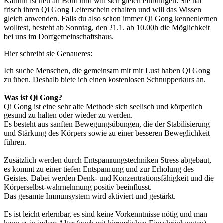
Kathrin ist neu an Bord und will sich gleich einbringen: Sie hat
frisch ihren Qi Gong Leiterschein erhalten und will das Wissen
gleich anwenden. Falls du also schon immer Qi Gong kennenlernen
wolltest, besteht ab Sonntag, den 21.1. ab 10.00h die Möglichkeit
bei uns im Dorfgemeinschaftshaus.
Hier schreibt sie Genaueres:
Ich suche Menschen, die gemeinsam mit mir Lust haben Qi Gong
zu üben. Deshalb biete ich einen kostenlosen Schnupperkurs an.
Was ist Qi Gong?
Qi Gong ist eine sehr alte Methode sich seelisch und körperlich
gesund zu halten oder wieder zu werden.
Es besteht aus sanften Bewegungsübungen, die der Stabilisierung
und Stärkung des Körpers sowie zu einer besseren Beweglichkeit
führen.
Zusätzlich werden durch Entspannungstechniken Stress abgebaut,
es kommt zu einer tiefen Entspannung und zur Erholung des
Geistes. Dabei werden Denk- und Konzentrationsfähigkeit und die
Körperselbst-wahrnehmung positiv beeinflusst.
Das gesamte Immunsystem wird aktiviert und gestärkt.
Es ist leicht erlernbar, es sind keine Vorkenntnisse nötig und man
kann es in jedem Alter (auch mit körperlichen Einschränkungen)