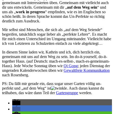
gemeinsam mit Interessierten üben. Gemeinsam mit vielleicht auch
dir uns entwickeln. Gemeinsam mit dir „
auf dem Weg sein
“ und
uns als „
work in progress
“ empfinden, wie es im Englischen so
schön heißt. In deren Sprache kommt das Un-Perfekte so richtig
deutlich zum Ausdruck.
Mir selbst sind Menschen, die sich als „auf dem Weg Seiende“
begreifen, tatsächlich sogar lieber als „perfekte Lehrer“. Es macht
für mich einen Unterschied im Umgang miteinander. Vielleicht habe
ich von Letzteren zu Schulzeiten einfach zu viele abgekriegt…
In diesem Sinne laden wir, Kathrin und ich, dich herzlich ein,
gemeinsam mit uns auf dem Weg zu sein. Im do-it-yourself, do-it-
together Haus. (auf Deutsch: mach-es-selbst-, mach-es-gemeinsam-
Haus). Jede Woche Sonntag üben wir
Qi Gong
; jeden Dienstag der
ungeraden Kalenderwochen üben wir
Gewaltfreie Kommunikation
nach Rosenberg.
PS: Da fällt mir gerade ein, dass sogar unser Garten völlig un-
perfekt und „auf dem Weg“ ist
. Auch daran kannst du
teilhaben, das wäre dann Teil der
Gartengruppe
werden.