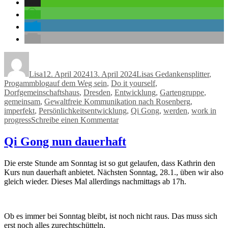
Autor
Veröffentlicht
Kategorien
am
Lisa
12. April 2024
13. April 2024
Lisas Gedankensplitter
,
Schlagwörter
Progammblog
auf dem Weg sein
,
Do it yourself
,
Dorfgemeinschaftshaus
,
Dresden
,
Entwicklung
,
Gartengruppe
,
gemeinsam
,
Gewaltfreie Kommunikation nach Rosenberg
,
imperfekt
,
Persönlichkeitsentwicklung
,
Qi Gong
,
werden
,
work in
zu
progress
Schreibe einen Kommentar
Warum
leitet
Qi Gong nun dauerhaft
Ihr
Gruppen,
Die erste Stunde am Sonntag ist so gut gelaufen, dass Kathrin den
wenn
Kurs nun dauerhaft anbietet. Nächsten Sonntag, 28.1., üben wir also
Ihr
gleich wieder. Dieses Mal allerdings nachmittags ab 17h.
selbst
nicht
perfekt
seid?
Ob es immer bei Sonntag bleibt, ist noch nicht raus. Das muss sich
erst noch alles zurechtschütteln.