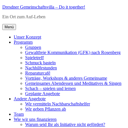
Zum
Dresdner Gemeinschaftsvilla – Do it together!
Inhalt
Ein Ort zum Auf-Leben
springen
Menü
Unser Konzept
Programm
Gruppen
Gewaltfreie Kommunikation (GFK) nach Rosenberg
Spieletreff
Schmuck basteln
Nachhilfestunden
Reparaturcafé
Vorträge, Workshops & anderes Gemeinsame
Gemeinsames Abendessen und Meditatives & Singen
Schach – spielen und lernen
Geplante Angebote
Andere Angebote
Wir vermitteln Nachbarschaftshelfer
Wir geben Pflanzen ab
Team
Wie wir uns finanzieren
Warum seid Ihr als Initiative nicht gefördert?