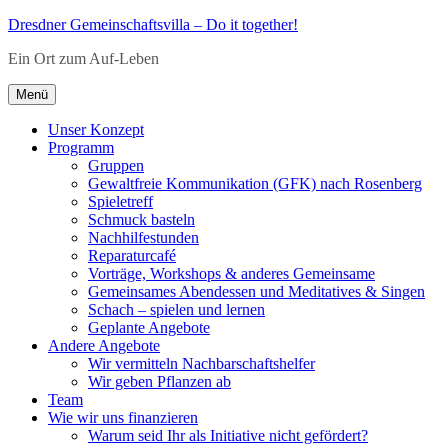
Zum
Dresdner Gemeinschaftsvilla – Do it together!
Inhalt
Ein Ort zum Auf-Leben
springen
Menü
Unser Konzept
Programm
Gruppen
Gewaltfreie Kommunikation (GFK) nach Rosenberg
Spieletreff
Schmuck basteln
Nachhilfestunden
Reparaturcafé
Vorträge, Workshops & anderes Gemeinsame
Gemeinsames Abendessen und Meditatives & Singen
Schach – spielen und lernen
Geplante Angebote
Andere Angebote
Wir vermitteln Nachbarschaftshelfer
Wir geben Pflanzen ab
Team
Wie wir uns finanzieren
Warum seid Ihr als Initiative nicht gefördert?