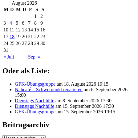
August 2026
M
D
M
D
F
S
S
1
2
3
4
5
6
7
8
9
10
11
12
13
14
15
16
17
18
19
20
21
22
23
24
25
26
27
28
29
30
31
« Juli
Sep. »
Oder als Liste:
GFK-Übungsgruppe
am 18. August 2026 19:15
Nähcafé – Schwerpunkt reparieren
am 6. September 2026
15:00
Dienstags Nachhilfe
am 8. September 2026 17:30
Dienstags Nachhilfe
am 15. September 2026 17:30
GFK-Übungsgruppe
am 15. September 2026 19:15
Beitragsarchiv
Beitragsarchiv