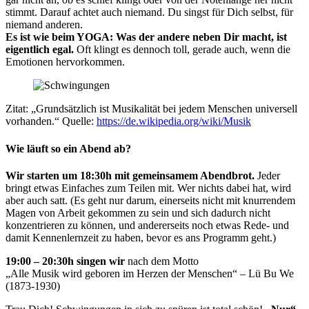
stimmt. Darauf achtet auch niemand. Du singst für Dich selbst, für
niemand anderen.
Es ist wie beim YOGA: Was der andere neben Dir macht, ist
eigentlich egal.
Oft klingt es dennoch toll, gerade auch, wenn die
Emotionen hervorkommen.
Zitat: „Grundsätzlich ist Musikalität bei jedem Menschen universell
vorhanden.“ Quelle:
https://de.wikipedia.org/wiki/Musik
Wie läuft so ein Abend ab?
Wir starten um 18:30h mit gemeinsamem Abendbrot.
Jeder
bringt etwas Einfaches zum Teilen mit. Wer nichts dabei hat, wird
aber auch satt. (Es geht nur darum, einerseits nicht mit knurrendem
Magen von Arbeit gekommen zu sein und sich dadurch nicht
konzentrieren zu können, und andererseits noch etwas Rede- und
damit Kennenlernzeit zu haben, bevor es ans Programm geht.)
19:00 – 20:30h singen wir
nach dem Motto
„Alle Musik wird geboren im Herzen der Menschen“ – Lü Bu We
(1873-1930)