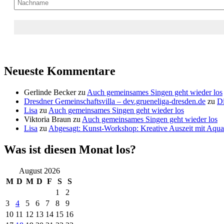
Neueste Kommentare
Gerlinde Becker
zu
Auch gemeinsames Singen geht wieder los
Dresdner Gemeinschaftsvilla – dev.grueneliga-dresden.de
zu
Di
Lisa
zu
Auch gemeinsames Singen geht wieder los
Viktoria Braun
zu
Auch gemeinsames Singen geht wieder los
Lisa
zu
Abgesagt: Kunst-Workshop: Kreative Auszeit mit Aquar
Was ist diesen Monat los?
August 2026
M
D
M
D
F
S
S
1
2
3
4
5
6
7
8
9
10
11
12
13
14
15
16