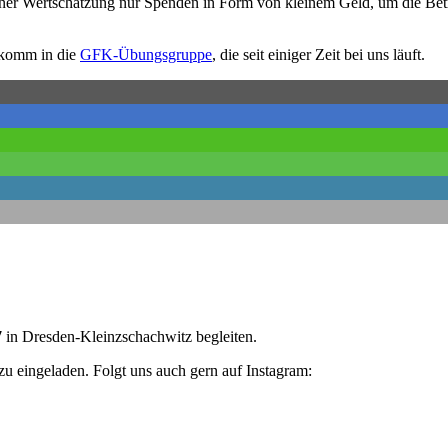
iner Wertschätzung nur Spenden in Form von kleinem Geld, um die Bet
 komm in die
GFK-Übungsgruppe
, die seit einiger Zeit bei uns läuft.
7
in Dresden-Kleinzschachwitz begleiten.
zu eingeladen. Folgt uns auch gern auf Instagram: