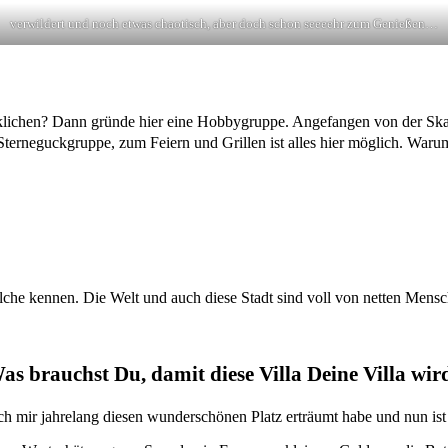
verwildert und noch etwas chaotisch, aber doch schon seeeehr zum Genießen…
lichen? Dann gründe hier eine Hobbygruppe. Angefangen von der Ska
Sterneguckgruppe, zum Feiern und Grillen ist alles hier möglich. Warum
lche kennen. Die Welt und auch diese Stadt sind voll von netten Men
as brauchst Du, damit diese Villa Deine Villa wir
ch mir jahrelang diesen wunderschönen Platz erträumt habe und nun ist e