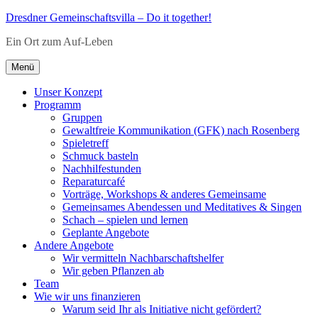
Zum
Dresdner Gemeinschaftsvilla – Do it together!
Inhalt
Ein Ort zum Auf-Leben
springen
Menü
Unser Konzept
Programm
Gruppen
Gewaltfreie Kommunikation (GFK) nach Rosenberg
Spieletreff
Schmuck basteln
Nachhilfestunden
Reparaturcafé
Vorträge, Workshops & anderes Gemeinsame
Gemeinsames Abendessen und Meditatives & Singen
Schach – spielen und lernen
Geplante Angebote
Andere Angebote
Wir vermitteln Nachbarschaftshelfer
Wir geben Pflanzen ab
Team
Wie wir uns finanzieren
Warum seid Ihr als Initiative nicht gefördert?