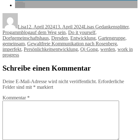
Autor
Veröffentlicht
Kategorien
am
Lisa
12. April 2024
13. April 2024
Lisas Gedankensplitter
,
Schlagwörter
Progammblog
auf dem Weg sein
,
Do it yourself
,
Dorfgemeinschaftshaus
,
Dresden
,
Entwicklung
,
Gartengruppe
,
gemeinsam
,
Gewaltfreie Kommunikation nach Rosenberg
,
imperfekt
,
Persönlichkeitsentwicklung
,
Qi Gong
,
werden
,
work in
progress
Schreibe einen Kommentar
Deine E-Mail-Adresse wird nicht veröffentlicht.
Erforderliche
Felder sind mit
*
markiert
Kommentar
*