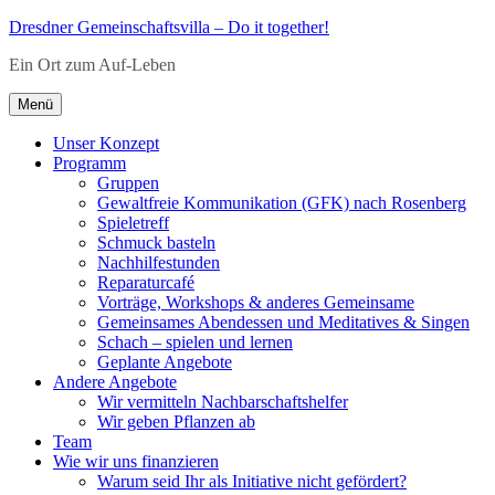
Zum
Dresdner Gemeinschaftsvilla – Do it together!
Inhalt
Ein Ort zum Auf-Leben
springen
Menü
Unser Konzept
Programm
Gruppen
Gewaltfreie Kommunikation (GFK) nach Rosenberg
Spieletreff
Schmuck basteln
Nachhilfestunden
Reparaturcafé
Vorträge, Workshops & anderes Gemeinsame
Gemeinsames Abendessen und Meditatives & Singen
Schach – spielen und lernen
Geplante Angebote
Andere Angebote
Wir vermitteln Nachbarschaftshelfer
Wir geben Pflanzen ab
Team
Wie wir uns finanzieren
Warum seid Ihr als Initiative nicht gefördert?