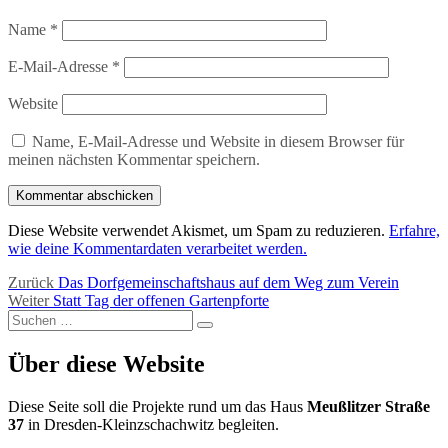
Name
*
E-Mail-Adresse
*
Website
Name, E-Mail-Adresse und Website in diesem Browser für
meinen nächsten Kommentar speichern.
Diese Website verwendet Akismet, um Spam zu reduzieren.
Erfahre,
wie deine Kommentardaten verarbeitet werden.
Beitragsnavigation
Vorheriger
Zurück
Das Dorfgemeinschaftshaus auf dem Weg zum Verein
Nächster
Beitrag:
Weiter
Statt Tag der offenen Gartenpforte
Suchen
Beitrag:
Suchen
nach:
Über diese Website
Diese Seite soll die Projekte rund um das Haus
Meußlitzer Straße
37
in Dresden-Kleinzschachwitz begleiten.