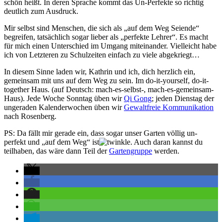
schön heißt. In deren Sprache kommt das Un-Perfekte so richtig
deutlich zum Ausdruck.
Mir selbst sind Menschen, die sich als „auf dem Weg Seiende“
begreifen, tatsächlich sogar lieber als „perfekte Lehrer“. Es macht
für mich einen Unterschied im Umgang miteinander. Vielleicht habe
ich von Letzteren zu Schulzeiten einfach zu viele abgekriegt…
In diesem Sinne laden wir, Kathrin und ich, dich herzlich ein,
gemeinsam mit uns auf dem Weg zu sein. Im do-it-yourself, do-it-
together Haus. (auf Deutsch: mach-es-selbst-, mach-es-gemeinsam-
Haus). Jede Woche Sonntag üben wir
Qi Gong
; jeden Dienstag der
ungeraden Kalenderwochen üben wir
Gewaltfreie Kommunikation
nach Rosenberg.
PS: Da fällt mir gerade ein, dass sogar unser Garten völlig un-
perfekt und „auf dem Weg“ ist
. Auch daran kannst du
teilhaben, das wäre dann Teil der
Gartengruppe
werden.