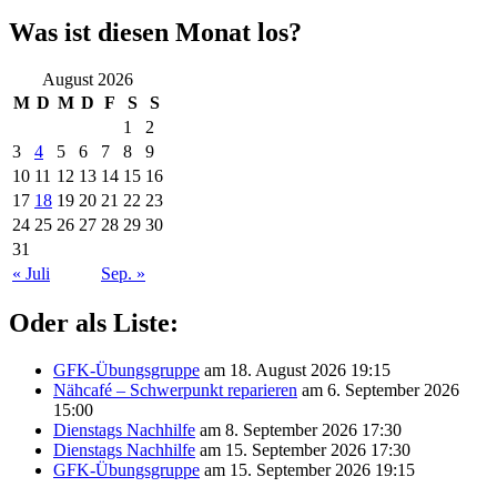
Was ist diesen Monat los?
August 2026
M
D
M
D
F
S
S
1
2
3
4
5
6
7
8
9
10
11
12
13
14
15
16
17
18
19
20
21
22
23
24
25
26
27
28
29
30
31
« Juli
Sep. »
Oder als Liste:
GFK-Übungsgruppe
am 18. August 2026 19:15
Nähcafé – Schwerpunkt reparieren
am 6. September 2026
15:00
Dienstags Nachhilfe
am 8. September 2026 17:30
Dienstags Nachhilfe
am 15. September 2026 17:30
GFK-Übungsgruppe
am 15. September 2026 19:15