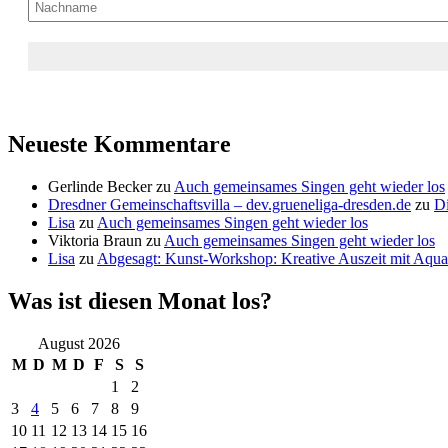
Neueste Kommentare
Gerlinde Becker
zu
Auch gemeinsames Singen geht wieder los
Dresdner Gemeinschaftsvilla – dev.grueneliga-dresden.de
zu
Di
Lisa
zu
Auch gemeinsames Singen geht wieder los
Viktoria Braun
zu
Auch gemeinsames Singen geht wieder los
Lisa
zu
Abgesagt: Kunst-Workshop: Kreative Auszeit mit Aquar
Was ist diesen Monat los?
August 2026
M
D
M
D
F
S
S
1
2
3
4
5
6
7
8
9
10
11
12
13
14
15
16