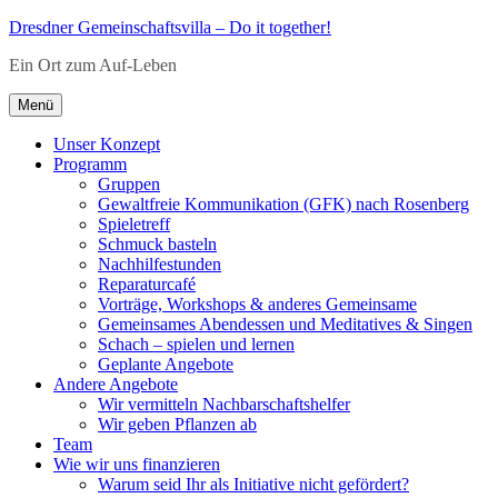
Zum
Dresdner Gemeinschaftsvilla – Do it together!
Inhalt
Ein Ort zum Auf-Leben
springen
Menü
Unser Konzept
Programm
Gruppen
Gewaltfreie Kommunikation (GFK) nach Rosenberg
Spieletreff
Schmuck basteln
Nachhilfestunden
Reparaturcafé
Vorträge, Workshops & anderes Gemeinsame
Gemeinsames Abendessen und Meditatives & Singen
Schach – spielen und lernen
Geplante Angebote
Andere Angebote
Wir vermitteln Nachbarschaftshelfer
Wir geben Pflanzen ab
Team
Wie wir uns finanzieren
Warum seid Ihr als Initiative nicht gefördert?