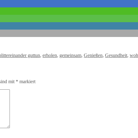
Schlagwörter
itter
einander guttun
,
erholen
,
gemeinsam
,
Genießen
,
Gesundheit
,
woh
sind mit
*
markiert