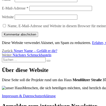
E-Mail-Adresse
*
Website
Name, E-Mail-Adresse und Website in diesem Browser für meine
Diese Website verwendet Akismet, um Spam zu reduzieren.
Erfahre,
Beitragsnavigation
Vorheriger
Zurück
Neuer Name – Gefällt er dir?
Nächster
Beitrag:
Weiter
Nächstes Schmuckbasteln
Suchen
Beitrag:
Suchen
nach:
Über diese Website
Diese Seite soll die Projekte rund um das Haus
Meußlitzer Straße 3
Menschen, die sich beteiligen möchten, sind herzlich da
Impressum & Datenschutzerklärung