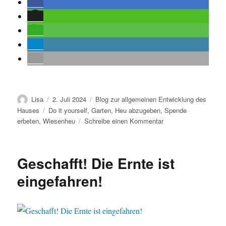
Autor
Veröffentlicht
Kategorien
Lisa
2. Juli 2024
Blog zur allgemeinen Entwicklung des
am
Schlagwörter
Hauses
Do it yourself
,
Garten
,
Heu abzugeben
,
Spende
zu
erbeten
,
Wiesenheu
Schreibe einen Kommentar
Heu
abzugeben
Geschafft! Die Ernte ist
eingefahren!