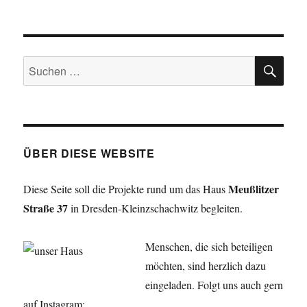
Sommerheu
bald
abzugeben
SU
Suchen
nach:
ÜBER DIESE WEBSITE
Meußlitzer
Diese Seite soll die Projekte rund um das Haus
Straße 37
in Dresden-Kleinzschachwitz begleiten.
Menschen, die sich beteiligen
möchten, sind herzlich dazu
eingeladen. Folgt uns auch gern
auf Instagram: