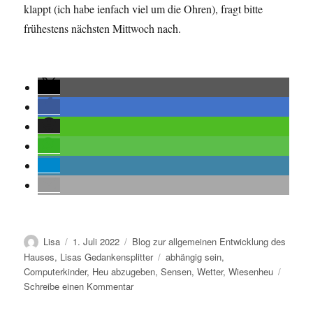
klappt (ich habe ienfach viel um die Ohren), fragt bitte
frühestens nächsten Mittwoch nach.
Autor
Veröffentlicht
Kategorien
Lisa
1. Juli 2022
Blog zur allgemeinen Entwicklung des
am
Schlagwörter
Hauses
,
Lisas Gedankensplitter
abhängig sein
,
Computerkinder
,
Heu abzugeben
,
Sensen
,
Wetter
,
Wiesenheu
zu
Schreibe einen Kommentar
Es