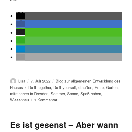
Autor
Veröffentlicht
Kategorien
Lisa
7. Juli 2022
Blog zur allgemeinen Entwicklung des
am
Schlagwörter
Hauses
Do it together
,
Do it yourself
,
draußen
,
Ernte
,
Garten
,
mitmachen in Dresden
,
Sommer
,
Sonne
,
Spaß haben
,
zu
Wiesenheu
1 Kommentar
Geschafft!
Die
Ernte
Es ist gesenst – Aber wann
ist
eingefahren!