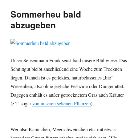
ist
gesenst
Sommerheu bald
–
Aber
abzugeben
wann
wird
es
trocken
sein???
Unser Sensenmann Frank senst bald unsere Blühwiese. Das
Schnittgut bleibt anschließend eine Woche zum Trocknen
liegen. Danach ist es perfektes, naturbelassenes „bio“
Wiesenheu, also ohne jegliche Pestizide oder Düngemittel.
Dagegen enthält es außer getrocknetem Gras auch Kräuter
(z.T. sogar
von unseren seltenen Pflanzen
).
Wer also Kaninchen, Meerschweinchen etc. mit etwas
besonders Gutem füttern möchte, melde sich gern. Wir