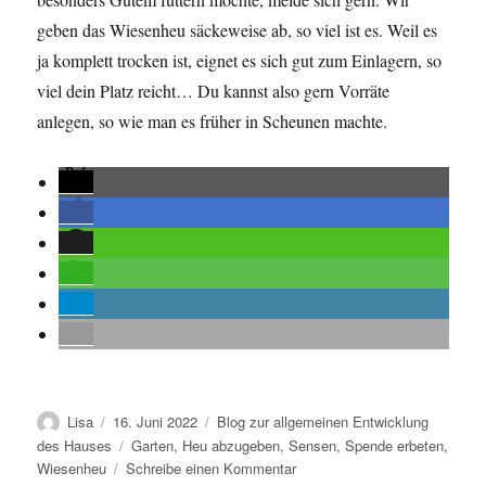
geben das Wiesenheu säckeweise ab, so viel ist es. Weil es
ja komplett trocken ist, eignet es sich gut zum Einlagern, so
viel dein Platz reicht… Du kannst also gern Vorräte
anlegen, so wie man es früher in Scheunen machte.
Autor
Veröffentlicht
Kategorien
Lisa
16. Juni 2022
Blog zur allgemeinen Entwicklung
am
Schlagwörter
des Hauses
Garten
,
Heu abzugeben
,
Sensen
,
Spende erbeten
,
zu
Wiesenheu
Schreibe einen Kommentar