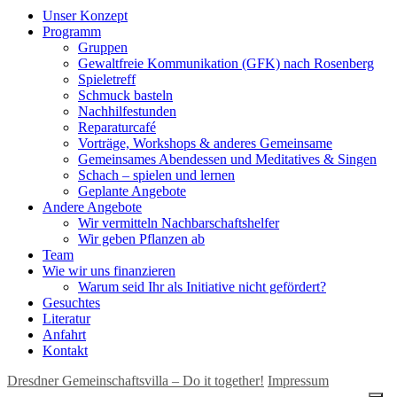
Unser Konzept
Programm
Gruppen
Gewaltfreie Kommunikation (GFK) nach Rosenberg
Spieletreff
Schmuck basteln
Nachhilfestunden
Reparaturcafé
Vorträge, Workshops & anderes Gemeinsame
Gemeinsames Abendessen und Meditatives & Singen
Schach – spielen und lernen
Geplante Angebote
Andere Angebote
Wir vermitteln Nachbarschaftshelfer
Wir geben Pflanzen ab
Team
Wie wir uns finanzieren
Warum seid Ihr als Initiative nicht gefördert?
Gesuchtes
Literatur
Anfahrt
Kontakt
Dresdner Gemeinschaftsvilla – Do it together!
Impressum