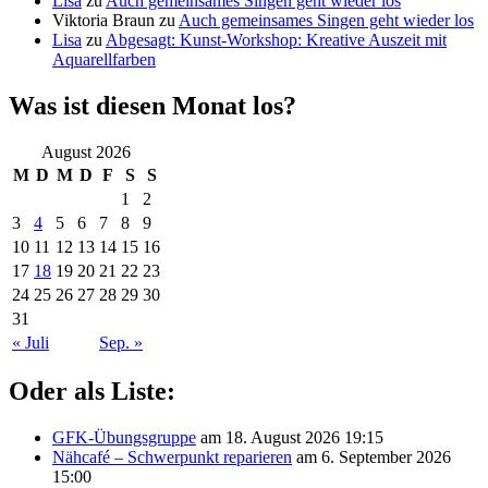
Lisa
zu
Auch gemeinsames Singen geht wieder los
Viktoria Braun
zu
Auch gemeinsames Singen geht wieder los
Lisa
zu
Abgesagt: Kunst-Workshop: Kreative Auszeit mit
Aquarellfarben
Was ist diesen Monat los?
August 2026
M
D
M
D
F
S
S
1
2
3
4
5
6
7
8
9
10
11
12
13
14
15
16
17
18
19
20
21
22
23
24
25
26
27
28
29
30
31
« Juli
Sep. »
Oder als Liste:
GFK-Übungsgruppe
am 18. August 2026 19:15
Nähcafé – Schwerpunkt reparieren
am 6. September 2026
15:00