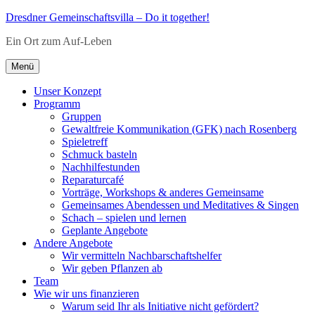
Zum
Dresdner Gemeinschaftsvilla – Do it together!
Inhalt
Ein Ort zum Auf-Leben
springen
Menü
Unser Konzept
Programm
Gruppen
Gewaltfreie Kommunikation (GFK) nach Rosenberg
Spieletreff
Schmuck basteln
Nachhilfestunden
Reparaturcafé
Vorträge, Workshops & anderes Gemeinsame
Gemeinsames Abendessen und Meditatives & Singen
Schach – spielen und lernen
Geplante Angebote
Andere Angebote
Wir vermitteln Nachbarschaftshelfer
Wir geben Pflanzen ab
Team
Wie wir uns finanzieren
Warum seid Ihr als Initiative nicht gefördert?