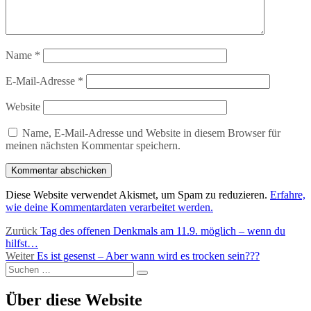
Name
*
E-Mail-Adresse
*
Website
Name, E-Mail-Adresse und Website in diesem Browser für
meinen nächsten Kommentar speichern.
Diese Website verwendet Akismet, um Spam zu reduzieren.
Erfahre,
wie deine Kommentardaten verarbeitet werden.
Beitragsnavigation
Vorheriger
Zurück
Tag des offenen Denkmals am 11.9. möglich – wenn du
Beitrag:
hilfst…
Nächster
Weiter
Es ist gesenst – Aber wann wird es trocken sein???
Suchen
Beitrag:
Suchen
nach:
Über diese Website