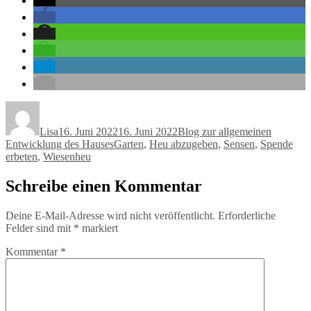
Autor
Veröffentlicht
Kategorien
am
Lisa
16. Juni 2022
16. Juni 2022
Blog zur allgemeinen
Schlagwörter
Entwicklung des Hauses
Garten
,
Heu abzugeben
,
Sensen
,
Spende
erbeten
,
Wiesenheu
Schreibe einen Kommentar
Deine E-Mail-Adresse wird nicht veröffentlicht.
Erforderliche
Felder sind mit
*
markiert
Kommentar
*