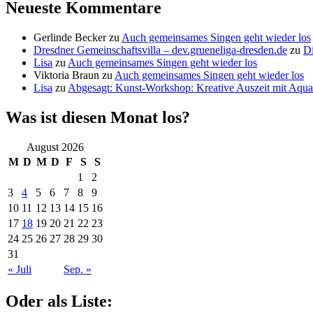
Neueste Kommentare
Gerlinde Becker
zu
Auch gemeinsames Singen geht wieder los
Dresdner Gemeinschaftsvilla – dev.grueneliga-dresden.de
zu
Di
Lisa
zu
Auch gemeinsames Singen geht wieder los
Viktoria Braun
zu
Auch gemeinsames Singen geht wieder los
Lisa
zu
Abgesagt: Kunst-Workshop: Kreative Auszeit mit Aquar
Was ist diesen Monat los?
August 2026
M
D
M
D
F
S
S
1
2
3
4
5
6
7
8
9
10
11
12
13
14
15
16
17
18
19
20
21
22
23
24
25
26
27
28
29
30
31
« Juli
Sep. »
Oder als Liste: