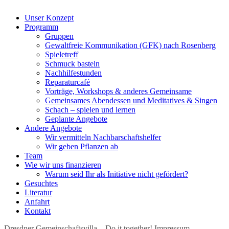
Unser Konzept
Programm
Gruppen
Gewaltfreie Kommunikation (GFK) nach Rosenberg
Spieletreff
Schmuck basteln
Nachhilfestunden
Reparaturcafé
Vorträge, Workshops & anderes Gemeinsame
Gemeinsames Abendessen und Meditatives & Singen
Schach – spielen und lernen
Geplante Angebote
Andere Angebote
Wir vermitteln Nachbarschaftshelfer
Wir geben Pflanzen ab
Team
Wie wir uns finanzieren
Warum seid Ihr als Initiative nicht gefördert?
Gesuchtes
Literatur
Anfahrt
Kontakt
Dresdner Gemeinschaftsvilla – Do it together!
Impressum