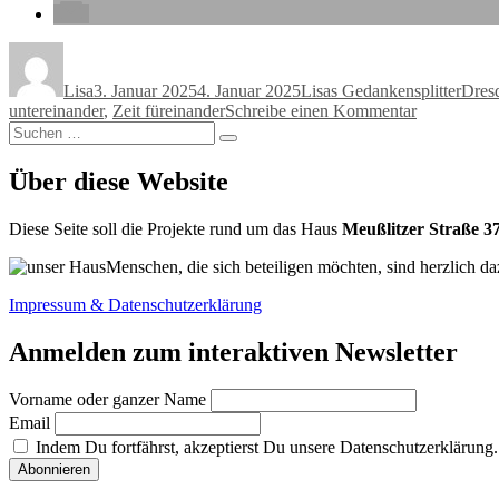
Autor
Veröffentlicht
Kategorien
Schla
am
Lisa
3. Januar 2025
4. Januar 2025
Lisas Gedankensplitter
Dres
zu
untereinander
,
Zeit füreinander
Schreibe einen Kommentar
Suchen
Hallo
Suchen
nach:
Lisa,
bis
Über diese Website
wann
hast
Diese Seite soll die Projekte rund um das Haus
Meußlitzer Straße 3
du
noch
Menschen, die sich beteiligen möchten, sind herzlich da
Zeit?
Impressum & Datenschutzerklärung
Anmelden zum interaktiven Newsletter
Vorname oder ganzer Name
Email
Indem Du fortfährst, akzeptierst Du unsere Datenschutzerklärung.