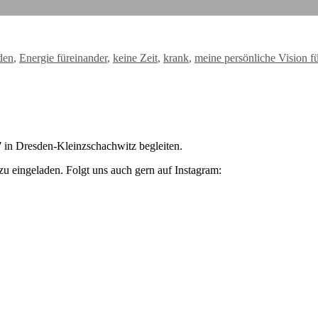
gwörter
den
,
Energie füreinander
,
keine Zeit
,
krank
,
meine persönliche Vision f
7
in Dresden-Kleinzschachwitz begleiten.
zu eingeladen. Folgt uns auch gern auf Instagram: