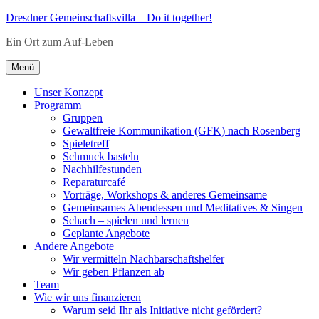
Zum
Dresdner Gemeinschaftsvilla – Do it together!
Inhalt
Ein Ort zum Auf-Leben
springen
Menü
Unser Konzept
Programm
Gruppen
Gewaltfreie Kommunikation (GFK) nach Rosenberg
Spieletreff
Schmuck basteln
Nachhilfestunden
Reparaturcafé
Vorträge, Workshops & anderes Gemeinsame
Gemeinsames Abendessen und Meditatives & Singen
Schach – spielen und lernen
Geplante Angebote
Andere Angebote
Wir vermitteln Nachbarschaftshelfer
Wir geben Pflanzen ab
Team
Wie wir uns finanzieren
Warum seid Ihr als Initiative nicht gefördert?