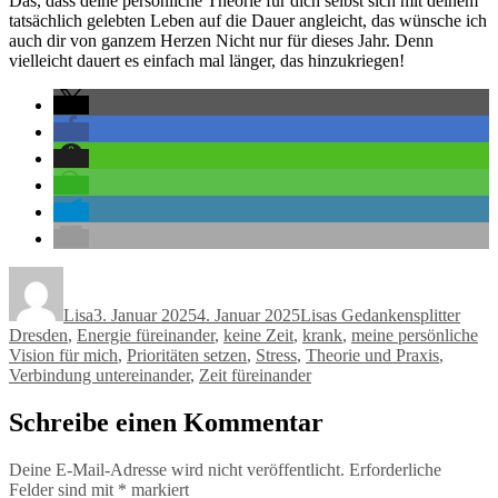
Das, dass deine persönliche Theorie für dich selbst sich mit deinem
tatsächlich gelebten Leben auf die Dauer angleicht, das wünsche ich
auch dir von ganzem Herzen
Nicht nur für dieses Jahr. Denn
vielleicht dauert es einfach mal länger, das hinzukriegen!
Autor
Veröffentlicht
Kategorien
Schla
am
Lisa
3. Januar 2025
4. Januar 2025
Lisas Gedankensplitter
Dresden
,
Energie füreinander
,
keine Zeit
,
krank
,
meine persönliche
Vision für mich
,
Prioritäten setzen
,
Stress
,
Theorie und Praxis
,
Verbindung untereinander
,
Zeit füreinander
Schreibe einen Kommentar
Deine E-Mail-Adresse wird nicht veröffentlicht.
Erforderliche
Felder sind mit
*
markiert