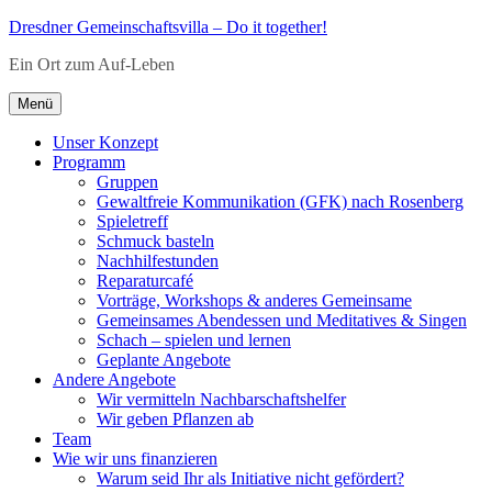
Zum
Dresdner Gemeinschaftsvilla – Do it together!
Inhalt
Ein Ort zum Auf-Leben
springen
Menü
Unser Konzept
Programm
Gruppen
Gewaltfreie Kommunikation (GFK) nach Rosenberg
Spieletreff
Schmuck basteln
Nachhilfestunden
Reparaturcafé
Vorträge, Workshops & anderes Gemeinsame
Gemeinsames Abendessen und Meditatives & Singen
Schach – spielen und lernen
Geplante Angebote
Andere Angebote
Wir vermitteln Nachbarschaftshelfer
Wir geben Pflanzen ab
Team
Wie wir uns finanzieren
Warum seid Ihr als Initiative nicht gefördert?