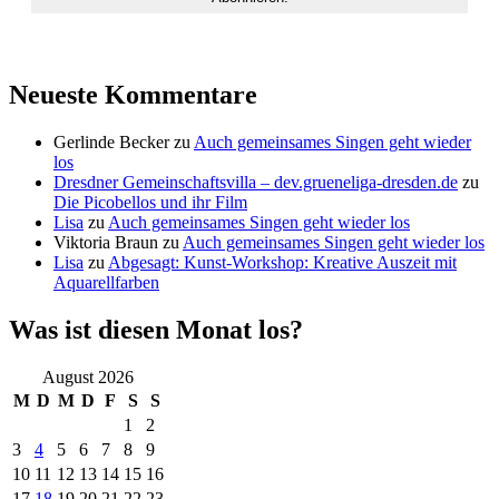
Neueste Kommentare
Gerlinde Becker
zu
Auch gemeinsames Singen geht wieder
los
Dresdner Gemeinschaftsvilla – dev.grueneliga-dresden.de
zu
Die Picobellos und ihr Film
Lisa
zu
Auch gemeinsames Singen geht wieder los
Viktoria Braun
zu
Auch gemeinsames Singen geht wieder los
Lisa
zu
Abgesagt: Kunst-Workshop: Kreative Auszeit mit
Aquarellfarben
Was ist diesen Monat los?
August 2026
M
D
M
D
F
S
S
1
2
3
4
5
6
7
8
9
10
11
12
13
14
15
16
17
18
19
20
21
22
23