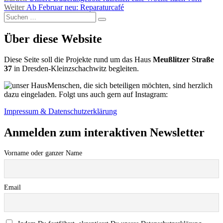
Nächster
Beitrag:
Weiter
Ab Februar neu: Reparaturcafé
Suchen
Beitrag:
Suchen
nach:
Über diese Website
Diese Seite soll die Projekte rund um das Haus
Meußlitzer Straße
37
in Dresden-Kleinzschachwitz begleiten.
Menschen, die sich beteiligen möchten, sind herzlich
dazu eingeladen. Folgt uns auch gern auf Instagram:
Impressum & Datenschutzerklärung
Anmelden zum interaktiven Newsletter
Vorname oder ganzer Name
Email