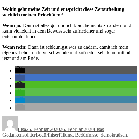
Wohin geht meine Zeit und entspricht diese Zeitaufteilung
wirklich meinen Prioritäten?
Wenn ja:
Dann ist alles gut und ich brauche nichts zu ändern und
kann vielleicht in dem Bewusstsein zufriedener und sogar
entspannter leben.
Wenn nein:
Dann ist schleunigst was zu ändern, damit ich mein
eigenes Leben nicht verschwende und zufrieden sein kann mit mir
jetzt und am Ende.
Autor
Veröffentlicht
Kategorien
am
Lisa
26. Februar 2020
26. Februar 2020
Lisas
Schlagwörter
Gedankensplitter
Bedürfniserfüllung
,
Bedürfnisse
,
demokratisch
,