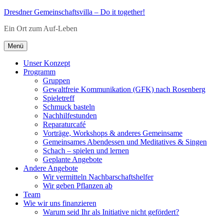
Zum
Dresdner Gemeinschaftsvilla – Do it together!
Inhalt
Ein Ort zum Auf-Leben
springen
Menü
Unser Konzept
Programm
Gruppen
Gewaltfreie Kommunikation (GFK) nach Rosenberg
Spieletreff
Schmuck basteln
Nachhilfestunden
Reparaturcafé
Vorträge, Workshops & anderes Gemeinsame
Gemeinsames Abendessen und Meditatives & Singen
Schach – spielen und lernen
Geplante Angebote
Andere Angebote
Wir vermitteln Nachbarschaftshelfer
Wir geben Pflanzen ab
Team
Wie wir uns finanzieren
Warum seid Ihr als Initiative nicht gefördert?