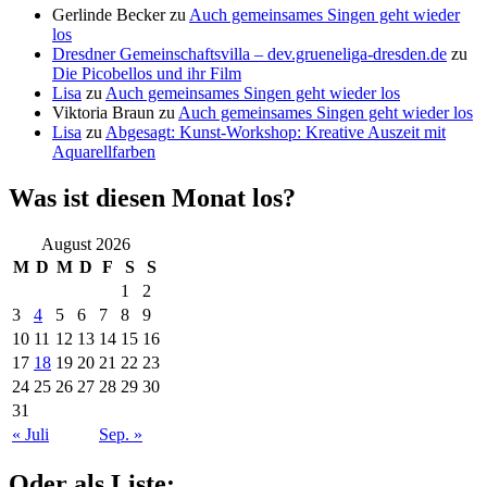
Gerlinde Becker
zu
Auch gemeinsames Singen geht wieder
los
Dresdner Gemeinschaftsvilla – dev.grueneliga-dresden.de
zu
Die Picobellos und ihr Film
Lisa
zu
Auch gemeinsames Singen geht wieder los
Viktoria Braun
zu
Auch gemeinsames Singen geht wieder los
Lisa
zu
Abgesagt: Kunst-Workshop: Kreative Auszeit mit
Aquarellfarben
Was ist diesen Monat los?
August 2026
M
D
M
D
F
S
S
1
2
3
4
5
6
7
8
9
10
11
12
13
14
15
16
17
18
19
20
21
22
23
24
25
26
27
28
29
30
31
« Juli
Sep. »
Oder als Liste: