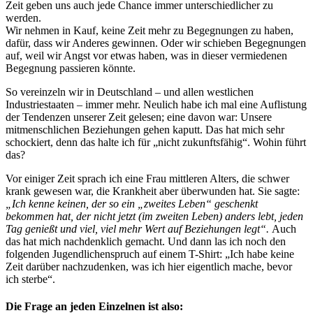
Zeit geben uns auch jede Chance immer unterschiedlicher zu
werden.
Wir nehmen in Kauf, keine Zeit mehr zu Begegnungen zu haben,
dafür, dass wir Anderes gewinnen. Oder wir schieben Begegnungen
auf, weil wir Angst vor etwas haben, was in dieser vermiedenen
Begegnung passieren könnte.
So vereinzeln wir in Deutschland – und allen westlichen
Industriestaaten – immer mehr. Neulich habe ich mal eine Auflistung
der Tendenzen unserer Zeit gelesen; eine davon war: Unsere
mitmenschlichen Beziehungen gehen kaputt. Das hat mich sehr
schockiert, denn das halte ich für „nicht zukunftsfähig“. Wohin führt
das?
Vor einiger Zeit sprach ich eine Frau mittleren Alters, die schwer
krank gewesen war, die Krankheit aber überwunden hat. Sie sagte:
„Ich kenne keinen, der so ein „zweites Leben“ geschenkt
bekommen hat, der nicht jetzt (im zweiten Leben) anders lebt, jeden
Tag genießt und viel, viel mehr Wert auf Beziehungen legt“.
Auch
das hat mich nachdenklich gemacht. Und dann las ich noch den
folgenden Jugendlichenspruch auf einem T-Shirt: „Ich habe keine
Zeit darüber nachzudenken, was ich hier eigentlich mache, bevor
ich sterbe“.
Die Frage an jeden Einzelnen ist also: