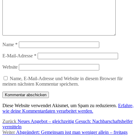
Name
*
E-Mail-Adresse
*
Website
Name, E-Mail-Adresse und Website in diesem Browser für
meinen nächsten Kommentar speichern.
Diese Website verwendet Akismet, um Spam zu reduzieren.
Erfahre,
wie deine Kommentardaten verarbeitet werden.
Beitragsnavigation
Vorheriger
Zurück
Neues Angebot – gleichzeitig Gesuch: Nachbarschaftshelfer
Beitrag:
vermitteln
Nächster
Weiter
Abgeändert: Gemeinsam isst man weniger allein – freitags