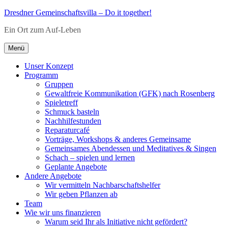
Zum
Dresdner Gemeinschaftsvilla – Do it together!
Inhalt
Ein Ort zum Auf-Leben
springen
Menü
Unser Konzept
Programm
Gruppen
Gewaltfreie Kommunikation (GFK) nach Rosenberg
Spieletreff
Schmuck basteln
Nachhilfestunden
Reparaturcafé
Vorträge, Workshops & anderes Gemeinsame
Gemeinsames Abendessen und Meditatives & Singen
Schach – spielen und lernen
Geplante Angebote
Andere Angebote
Wir vermitteln Nachbarschaftshelfer
Wir geben Pflanzen ab
Team
Wie wir uns finanzieren
Warum seid Ihr als Initiative nicht gefördert?