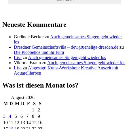
Neueste Kommentare
Gerlinde Becker
zu
Auch gemeinsames Singen geht wieder
los
Dresdner Gemeinschaftsvilla – dev.grueneliga-dresden.de
zu
Die Picobellos und ihr Film
Lisa
zu
Auch gemeinsames Singen geht wieder los
Viktoria Braun
zu
Auch gemeinsames Singen geht wieder los
Lisa
zu
Abgesagt: Kunst-Workshop: Kreative Auszeit mit
Aquarellfarben
Was ist diesen Monat los?
August 2026
M
D
M
D
F
S
S
1
2
3
4
5
6
7
8
9
10
11
12
13
14
15
16
17
18
19
20
21
22
23