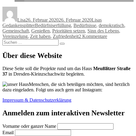
Autor
Veröffentlicht
Kategorien
am
Lisa
26. Februar 2020
26. Februar 2020
Lisas
Schlagwörter
Gedankensplitter
Bedürfniserfüllung
,
Bedürfnisse
,
demokratisch
,
Gemeinschaft
,
Genießen
,
Prioritäten setzen
,
Sinn des Lebens
,
zu
Vereinzelung
,
Zeit haben
,
Zufriedenheit
2 Kommentare
Suchen
Zeit
Suchen
nach:
haben
–
Über diese Website
keine
Zeit
Diese Seite soll die Projekte rund um das Haus
Meußlitzer Straße
haben
37
in Dresden-Kleinzschachwitz begleiten.
–
Zeit
Menschen, die sich beteiligen möchten, sind herzlich
wofür?
dazu eingeladen. Folgt uns auch gern auf Instagram:
Impressum & Datenschutzerklärung
Anmelden zum interaktiven Newsletter
Vorname oder ganzer Name
Email