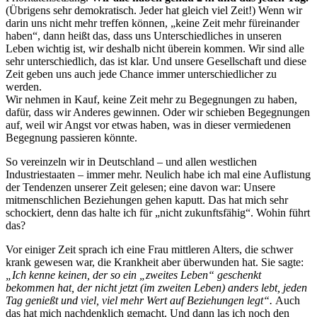
(Übrigens sehr demokratisch. Jeder hat gleich viel Zeit!) Wenn wir
darin uns nicht mehr treffen können, „keine Zeit mehr füreinander
haben“, dann heißt das, dass uns Unterschiedliches in unseren
Leben wichtig ist, wir deshalb nicht überein kommen. Wir sind alle
sehr unterschiedlich, das ist klar. Und unsere Gesellschaft und diese
Zeit geben uns auch jede Chance immer unterschiedlicher zu
werden.
Wir nehmen in Kauf, keine Zeit mehr zu Begegnungen zu haben,
dafür, dass wir Anderes gewinnen. Oder wir schieben Begegnungen
auf, weil wir Angst vor etwas haben, was in dieser vermiedenen
Begegnung passieren könnte.
So vereinzeln wir in Deutschland – und allen westlichen
Industriestaaten – immer mehr. Neulich habe ich mal eine Auflistung
der Tendenzen unserer Zeit gelesen; eine davon war: Unsere
mitmenschlichen Beziehungen gehen kaputt. Das hat mich sehr
schockiert, denn das halte ich für „nicht zukunftsfähig“. Wohin führt
das?
Vor einiger Zeit sprach ich eine Frau mittleren Alters, die schwer
krank gewesen war, die Krankheit aber überwunden hat. Sie sagte:
„Ich kenne keinen, der so ein „zweites Leben“ geschenkt
bekommen hat, der nicht jetzt (im zweiten Leben) anders lebt, jeden
Tag genießt und viel, viel mehr Wert auf Beziehungen legt“.
Auch
das hat mich nachdenklich gemacht. Und dann las ich noch den