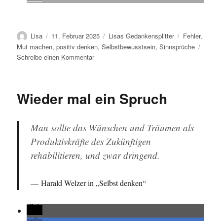
Autor
Veröffentlicht
Kategorien
Schlagwörter
Lisa
11. Februar 2025
Lisas Gedankensplitter
Fehler
,
am
Mut machen
,
positiv denken
,
Selbstbewusstsein
,
Sinnsprüche
zu
Schreibe einen Kommentar
Mal
wieder
ein
Wieder mal ein Spruch
Spruch
Man sollte das Wünschen und Träumen als
Produktivkräfte des Zukünftigen
rehabilitieren, und zwar dringend.
Harald Welzer in „Selbst denken“