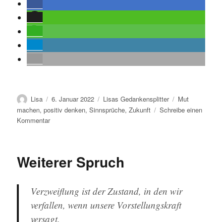
Autor
Veröffentlicht
Kategorien
Schlagwörter
Lisa
6. Januar 2022
Lisas Gedankensplitter
Mut
am
machen
,
positiv denken
,
Sinnsprüche
,
Zukunft
Schreibe einen
zu
Kommentar
Wieder
mal
ein
Weiterer Spruch
Spruch
Verzweiflung ist der Zustand, in den wir
verfallen, wenn unsere Vorstellungskraft
versagt.