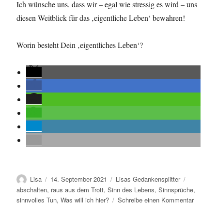
Ich wünsche uns, dass wir – egal wie stressig es wird – uns
diesen Weitblick für das ‚eigentliche Leben‘ bewahren!
Worin besteht Dein ‚eigentliches Leben‘?
Autor
Veröffentlicht
Kategorien
Schlagwör
Lisa
14. September 2021
Lisas Gedankensplitter
am
abschalten
,
raus aus dem Trott
,
Sinn des Lebens
,
Sinnsprüche
,
zu
sinnvolles Tun
,
Was will ich hier?
Schreibe einen Kommentar
Nächste