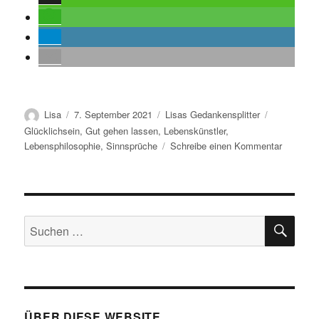
Autor
Veröffentlicht
Kategorien
Schlagwört
Lisa
7. September 2021
Lisas Gedankensplitter
am
Glücklichsein
,
Gut gehen lassen
,
Lebenskünstler
,
zu
Lebensphilosophie
,
Sinnsprüche
Schreibe einen Kommentar
Spruch
des
Tages
SU
Suchen
nach:
ÜBER DIESE WEBSITE