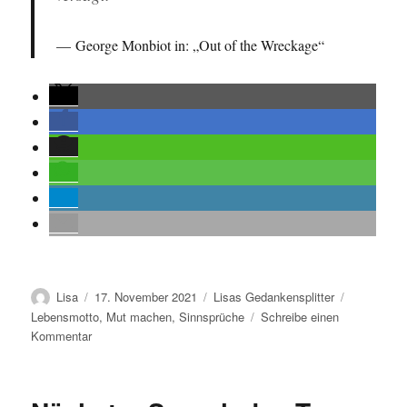
George Monbiot in: „Out of the Wreckage“
Autor
Veröffentlicht
Kategorien
Schlagwört
Lisa
17. November 2021
Lisas Gedankensplitter
am
Lebensmotto
,
Mut machen
,
Sinnsprüche
Schreibe einen
zu
Kommentar
Weiterer
Spruch