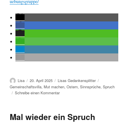
uebungsgruppe/
Autor
Veröffentlicht
Kategorien
Schlagwörter
Lisa
20. April 2025
Lisas Gedankensplitter
am
Gemeinschaftsvilla
,
Mut machen
,
Ostern
,
Sinnsprüche
,
Spruch
zu
Schreibe einen Kommentar
Ostern
Mal wieder ein Spruch