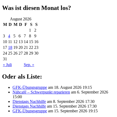
Was ist diesen Monat los?
August 2026
M
D
M
D
F
S
S
1
2
3
4
5
6
7
8
9
10
11
12
13
14
15
16
17
18
19
20
21
22
23
24
25
26
27
28
29
30
31
« Juli
Sep. »
Oder als Liste:
GFK-Übungsgruppe
am 18. August 2026 19:15
Nähcafé – Schwerpunkt reparieren
am 6. September 2026
15:00
Dienstags Nachhilfe
am 8. September 2026 17:30
Dienstags Nachhilfe
am 15. September 2026 17:30
GFK-Übungsgruppe
am 15. September 2026 19:15