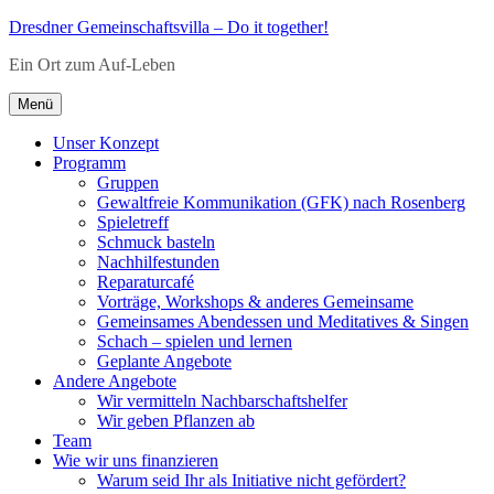
Zum
Dresdner Gemeinschaftsvilla – Do it together!
Inhalt
Ein Ort zum Auf-Leben
springen
Menü
Unser Konzept
Programm
Gruppen
Gewaltfreie Kommunikation (GFK) nach Rosenberg
Spieletreff
Schmuck basteln
Nachhilfestunden
Reparaturcafé
Vorträge, Workshops & anderes Gemeinsame
Gemeinsames Abendessen und Meditatives & Singen
Schach – spielen und lernen
Geplante Angebote
Andere Angebote
Wir vermitteln Nachbarschaftshelfer
Wir geben Pflanzen ab
Team
Wie wir uns finanzieren
Warum seid Ihr als Initiative nicht gefördert?