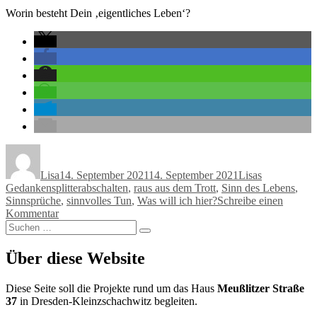
Worin besteht Dein ‚eigentliches Leben‘?
Autor
Veröffentlicht
Kategorien
am
Lisa
14. September 2021
14. September 2021
Lisas
Schlagwörter
Gedankensplitter
abschalten
,
raus aus dem Trott
,
Sinn des Lebens
,
Sinnsprüche
,
sinnvolles Tun
,
Was will ich hier?
Schreibe einen
zu
Kommentar
Suchen
Nächster
Suchen
nach:
Spruch
des
Über diese Website
Tages
Diese Seite soll die Projekte rund um das Haus
Meußlitzer Straße
37
in Dresden-Kleinzschachwitz begleiten.