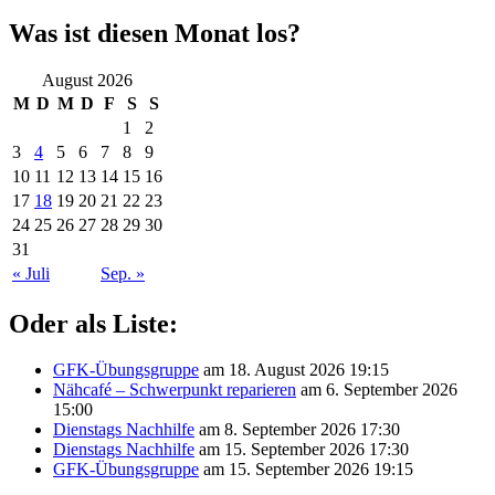
Was ist diesen Monat los?
August 2026
M
D
M
D
F
S
S
1
2
3
4
5
6
7
8
9
10
11
12
13
14
15
16
17
18
19
20
21
22
23
24
25
26
27
28
29
30
31
« Juli
Sep. »
Oder als Liste:
GFK-Übungsgruppe
am 18. August 2026 19:15
Nähcafé – Schwerpunkt reparieren
am 6. September 2026
15:00
Dienstags Nachhilfe
am 8. September 2026 17:30
Dienstags Nachhilfe
am 15. September 2026 17:30
GFK-Übungsgruppe
am 15. September 2026 19:15