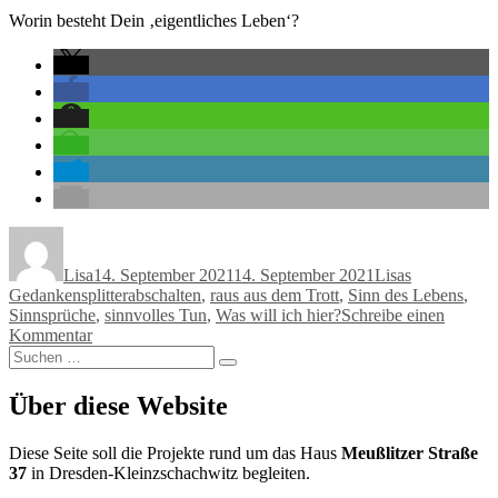
Worin besteht Dein ‚eigentliches Leben‘?
Autor
Veröffentlicht
Kategorien
am
Lisa
14. September 2021
14. September 2021
Lisas
Schlagwörter
Gedankensplitter
abschalten
,
raus aus dem Trott
,
Sinn des Lebens
,
Sinnsprüche
,
sinnvolles Tun
,
Was will ich hier?
Schreibe einen
zu
Kommentar
Suchen
Nächster
Suchen
nach:
Spruch
des
Über diese Website
Tages
Diese Seite soll die Projekte rund um das Haus
Meußlitzer Straße
37
in Dresden-Kleinzschachwitz begleiten.