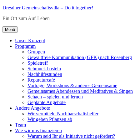
Zum
Dresdner Gemeinschaftsvilla – Do it together!
Inhalt
Ein Ort zum Auf-Leben
springen
Menü
Unser Konzept
Programm
Gruppen
Gewaltfreie Kommunikation (GFK) nach Rosenberg
Spieletreff
Schmuck basteln
Nachhilfestunden
Reparaturcafé
Vorträge, Workshops & anderes Gemeinsame
Gemeinsames Abendessen und Meditatives & Singen
Schach – spielen und lernen
Geplante Angebote
Andere Angebote
Wir vermitteln Nachbarschaftshelfer
Wir geben Pflanzen ab
Team
Wie wir uns finanzieren
Warum seid Ihr als Initiative nicht gefördert?