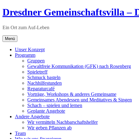
Zum
Dresdner Gemeinschaftsvilla – D
Inhalt
springen
Ein Ort zum Auf-Leben
Menü
Unser Konzept
Programm
Gruppen
Gewaltfreie Kommunikation (GFK) nach Rosenberg
Spieletreff
Schmuck basteln
Nachhilfestunden
Reparaturcafé
Vorträge, Workshops & anderes Gemeinsame
Gemeinsames Abendessen und Meditatives & Singen
Schach – spielen und lernen
Geplante Angebote
Andere Angebote
Wir vermitteln Nachbarschaftshelfer
Wir geben Pflanzen ab
Team
Wie wir uns finanzieren