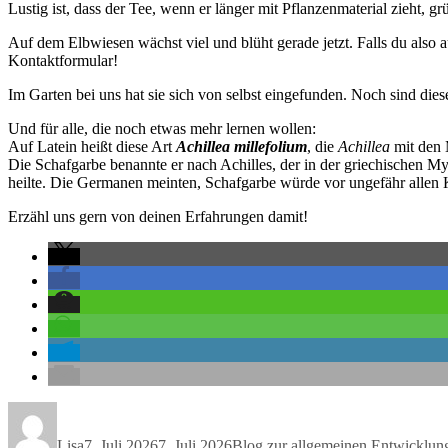
Lustig ist, dass der Tee, wenn er länger mit Pflanzenmaterial zieht, g
Auf dem Elbwiesen wächst viel und blüht gerade jetzt. Falls du also
Kontaktformular!
Im Garten bei uns hat sie sich von selbst eingefunden. Noch sind die
Und für alle, die noch etwas mehr lernen wollen:
Auf Latein heißt diese Art
Achillea millefolium
, die
Achillea
mit den 
Die Schafgarbe benannte er nach Achilles, der in der griechischen M
heilte. Die Germanen meinten, Schafgarbe würde vor ungefähr allen 
Erzähl uns gern von deinen Erfahrungen damit!
Autor
Veröffentlicht
Kategorien
am
Lisa
7. Juli 2026
7. Juli 2026
Blog zur allgemeinen Entwicklun