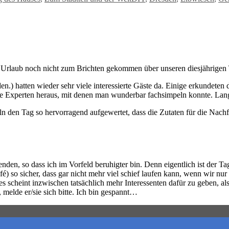
d Urlaub noch nicht zum Brichten gekommen über unseren diesjährigen T
) hatten wieder sehr viele interessierte Gäste da. Einige erkundeten 
hte Experten heraus, mit denen man wunderbar fachsimpeln konnte. Lang
ln den Tag so hervorragend aufgewertet, dass die Zutaten für die Nach
den, so dass ich im Vorfeld beruhigter bin. Denn eigentlich ist der Ta
é) so sicher, dass gar nicht mehr viel schief laufen kann, wenn wir n
s scheint inzwischen tatsächlich mehr Interessenten dafür zu geben, a
melde er/sie sich bitte. Ich bin gespannt…