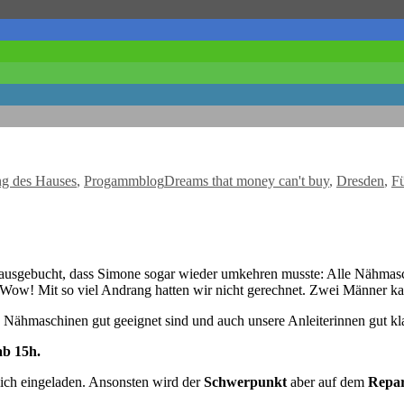
Schlagwörter
ng des Hauses
,
Progammblog
Dreams that money can't buy
,
Dresden
,
F
o ausgebucht, dass Simone sogar wieder umkehren musste: Alle Nähmas
en
ow! Mit so viel Andrang hatten wir nicht gerechnet. Zwei Männer ka
npforte
n Nähmaschinen gut geeignet sind und auch unsere Anleiterinnen gut k
s
ab 15h.
rt
zlich eingeladen. Ansonsten wird der
Schwerpunkt
aber auf dem
Repar