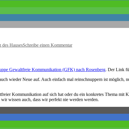
zu
So
g des Hauses
Schreibe einen Kommentar
war
der
Tag
der
offenen
ppe Gewaltfreie Kommunikation (GFK) nach Rosenberg
. Der Link f
Gartenpforte
ch wieder Neue auf. Auch einfach mal reinschnuppern ist möglich, nur
ltfreier Kommunikation auf sich hat oder du ein konkretes Thema mit K
wir wissen auch, dass wir perfekt nie werden werden.