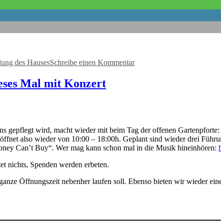
zu
GFK-
lung des Hauses
Schreibe einen Kommentar
Übungsgruppe
am
23.6.
ieses Mal mit Konzert
fällt
aus
 uns gepflegt wird, macht wieder mit beim Tag der offenen Gartenpforte
öffnet also wieder von 10:00 – 18:00h. Geplant sind wieder drei Führ
ney Can’t Buy“. Wer mag kann schon mal in die Musik hineinhören:
stet nichts, Spenden werden erbeten.
ganze Öffnungszeit nebenher laufen soll. Ebenso bieten wir wieder ei