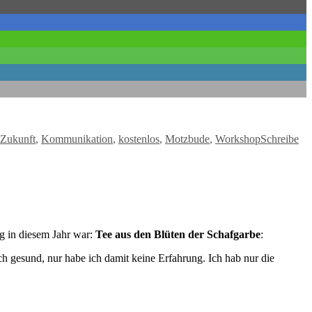
 Zukunft
,
Kommunikation
,
kostenlos
,
Motzbude
,
Workshop
Schreibe
ng in diesem Jahr war:
Tee aus den Blüten der Schafgarbe
:
h gesund, nur habe ich damit keine Erfahrung. Ich hab nur die