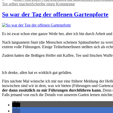
zu
Tee selber machen
Schreibe einen Kommentar
Weil
Sommer
So war der Tag der offenen Gartenpforte
ist:
Eine
Neuentdeckung
Es ist zwar schon eine ganze Weile her, aber ich bin durch Arbeit un
Nach langsamem Start (die Menschen scheinen Spätaufsteher zu werden.
extrem volle Führungen. Einige TeilnehmerInnen stellten sich als ec
Zudem hatten die fleißigen Helfer mit Kaffee, Tee und frischen Waffe
Ich denke, allen hat es wirklich gut gefallen.
Fürs nächste Mal wünsche ich mir nur eine frühere Meldung der Helfen
inzwischen sind wir in dem, was wir bieten (Führungen und Gartencaf
der dann zusätzlich zu mir Führungen durchführen kann.
Denn e
Falls jemand von euch die Details von unserem Garten lernen möchte, 