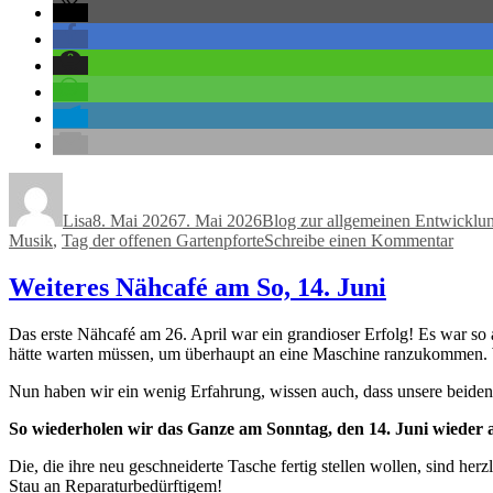
Autor
Veröffentlicht
Kategorien
am
Lisa
8. Mai 2026
7. Mai 2026
Blog zur allgemeinen Entwicklu
zu
Musik
,
Tag der offenen Gartenpforte
Schreibe einen Kommentar
So,
7.6.:
Weiteres Nähcafé am So, 14. Juni
Tag
der
Das erste Nähcafé am 26. April war ein grandioser Erfolg! Es war s
offen
hätte warten müssen, um überhaupt an eine Maschine ranzukommen. W
Garte
–
Nun haben wir ein wenig Erfahrung, wissen auch, dass unsere beide
diese
Mal
So wiederholen wir das Ganze am Sonntag, den 14. Juni wieder 
mit
Konze
Die, die ihre neu geschneiderte Tasche fertig stellen wollen, sind her
Stau an Reparaturbedürftigem!