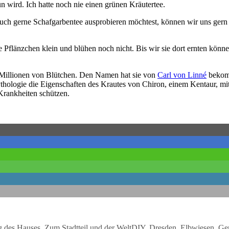
rün wird. Ich hatte noch nie einen grünen Kräutertee.
 auch gerne Schafgarbentee ausprobieren möchtest, können wir uns gern
se Pflänzchen klein und blühen noch nicht. Bis wir sie dort ernten kön
Millionen von Blütchen. Den Namen hat sie von
Carl von Linné
bekomm
ythologie die Eigenschaften des Krautes von Chiron, einem Kentaur, m
Krankheiten schützen.
Schlagwörter
g des Hauses
,
Zum Stadtteil und der Welt
DIY
,
Dresden
,
Elbwiesen
,
Gem