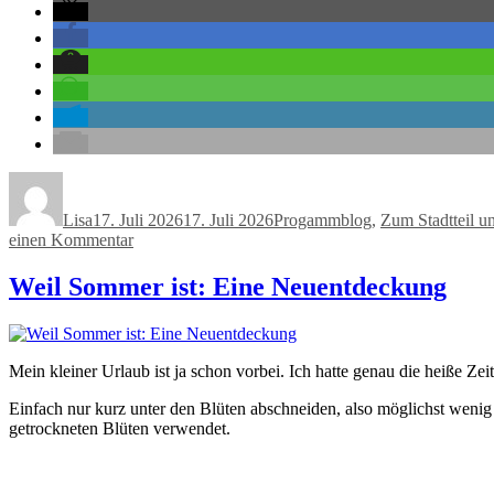
Autor
Veröffentlicht
Kategorien
am
Lisa
17. Juli 2026
17. Juli 2026
Progammblog
,
Zum Stadtteil u
zu
einen Kommentar
Fortbildung
statt
Weil Sommer ist: Eine Neuentdeckung
Tag
des
offenen
Denkmals
Mein kleiner Urlaub ist ja schon vorbei. Ich hatte genau die heiße Ze
Einfach nur kurz unter den Blüten abschneiden, also möglichst wenig
getrockneten Blüten verwendet.