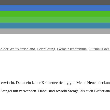
Schlagwörter
nd der Welt
Altfriedland
,
Fortbildung
,
Gemeinschaftsvilla
,
Gutshaus der
it erwischt. Da tat ein kalter Kräutertee richtig gut. Meine Neuentdecku
 Stengel mit verwenden. Dabei sind sowohl Stengel als auch Blätter auc