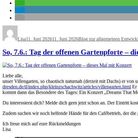
Autor
Veröffentlicht
Kategorien
am
Lisa
11. Juni 2026
11. Juni 2026
Blog zur allgemeinen Entwick
So, 7.6.: Tag der offenen Gartenpforte – d
Liebe alle,
unser Villengarten, so chaotisch naturnah (derzeit mit Dachs) er von
dresden.de/tl/index.php/kleinzschachwitz/articles/villengarten.html
Er 
kommt dann das Besondere des Tages: Ein Konzert „Dreams That Mo
Du interessierst dich? Melde dich gern jetzt schon an. Der Eintritt ko
Zudem suchen wir noch helfende Hände für den Cafébetrieb, der die 
Ich freue mich auf eure Rückmeldungen
Lisa