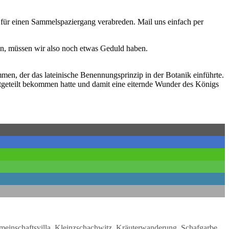
 für einen Sammelspaziergang verabreden. Mail uns einfach per
nen, müssen wir also noch etwas Geduld haben.
en, der das lateinische Benennungsprinzip in der Botanik einführte.
itgeteilt bekommen hatte und damit eine eiternde Wunder des Königs
einschaftsvilla
,
Kleinzschachwitz
,
Kräuterwanderung
,
Schafgarbe
,