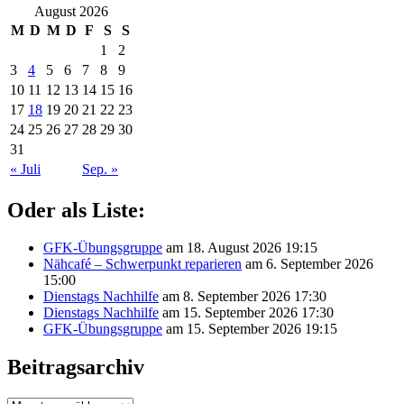
August 2026
M
D
M
D
F
S
S
1
2
3
4
5
6
7
8
9
10
11
12
13
14
15
16
17
18
19
20
21
22
23
24
25
26
27
28
29
30
31
« Juli
Sep. »
Oder als Liste:
GFK-Übungsgruppe
am 18. August 2026 19:15
Nähcafé – Schwerpunkt reparieren
am 6. September 2026
15:00
Dienstags Nachhilfe
am 8. September 2026 17:30
Dienstags Nachhilfe
am 15. September 2026 17:30
GFK-Übungsgruppe
am 15. September 2026 19:15
Beitragsarchiv