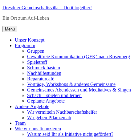
Zum
Dresdner Gemeinschaftsvilla – Do it together!
Inhalt
Ein Ort zum Auf-Leben
springen
Menü
Unser Konzept
Programm
Gruppen
Gewaltfreie Kommunikation (GFK) nach Rosenberg
Spieletreff
Schmuck basteln
Nachhilfestunden
Reparaturcafé
Vorträge, Workshops & anderes Gemeinsame
Gemeinsames Abendessen und Meditatives & Singen
Schach – spielen und lernen
Geplante Angebote
Andere Angebote
Wir vermitteln Nachbarschaftshelfer
Wir geben Pflanzen ab
Team
Wie wir uns finanzieren
Warum seid Ihr als Initiative nicht gefördert?