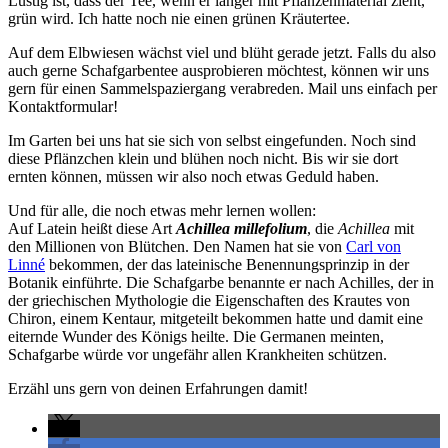
Lustig ist, dass der Tee, wenn er länger mit Pflanzenmaterial zieht,
grün wird. Ich hatte noch nie einen grünen Kräutertee.
Auf dem Elbwiesen wächst viel und blüht gerade jetzt. Falls du also
auch gerne Schafgarbentee ausprobieren möchtest, können wir uns
gern für einen Sammelspaziergang verabreden. Mail uns einfach per
Kontaktformular!
Im Garten bei uns hat sie sich von selbst eingefunden. Noch sind
diese Pflänzchen klein und blühen noch nicht. Bis wir sie dort
ernten können, müssen wir also noch etwas Geduld haben.
Und für alle, die noch etwas mehr lernen wollen:
Auf Latein heißt diese Art
Achillea millefolium
, die
Achillea
mit
den Millionen von Blütchen. Den Namen hat sie von
Carl von
Linné
bekommen, der das lateinische Benennungsprinzip in der
Botanik einführte. Die Schafgarbe benannte er nach Achilles, der in
der griechischen Mythologie die Eigenschaften des Krautes von
Chiron, einem Kentaur, mitgeteilt bekommen hatte und damit eine
eiternde Wunder des Königs heilte. Die Germanen meinten,
Schafgarbe würde vor ungefähr allen Krankheiten schützen.
Erzähl uns gern von deinen Erfahrungen damit!