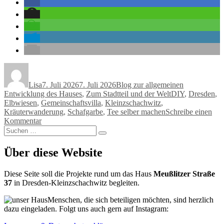
Autor
Veröffentlicht
Kategorien
am
Lisa
7. Juli 2026
7. Juli 2026
Blog zur allgemeinen
Schlagwörter
Entwicklung des Hauses
,
Zum Stadtteil und der Welt
DIY
,
Dresden
,
Elbwiesen
,
Gemeinschaftsvilla
,
Kleinzschachwitz
,
Kräuterwanderung
,
Schafgarbe
,
Tee selber machen
Schreibe einen
zu
Kommentar
Suchen
Weil
Suchen
nach:
Sommer
ist:
Über diese Website
Eine
Neuentdeckung
Diese Seite soll die Projekte rund um das Haus
Meußlitzer Straße
37
in Dresden-Kleinzschachwitz begleiten.
Menschen, die sich beteiligen möchten, sind herzlich
dazu eingeladen. Folgt uns auch gern auf Instagram: