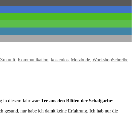
 Zukunft
,
Kommunikation
,
kostenlos
,
Motzbude
,
Workshop
Schreibe
ng in diesem Jahr war:
Tee aus den Blüten der Schafgarbe
:
h gesund, nur habe ich damit keine Erfahrung. Ich hab nur die