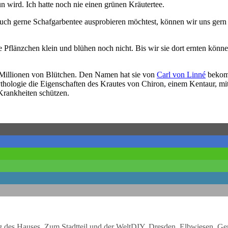
rün wird. Ich hatte noch nie einen grünen Kräutertee.
 auch gerne Schafgarbentee ausprobieren möchtest, können wir uns gern
se Pflänzchen klein und blühen noch nicht. Bis wir sie dort ernten kön
Millionen von Blütchen. Den Namen hat sie von
Carl von Linné
bekomm
ythologie die Eigenschaften des Krautes von Chiron, einem Kentaur, m
Krankheiten schützen.
Schlagwörter
g des Hauses
,
Zum Stadtteil und der Welt
DIY
,
Dresden
,
Elbwiesen
,
Gem