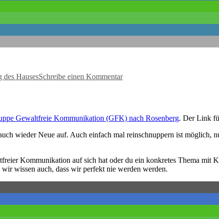
zu
So
g des Hauses
Schreibe einen Kommentar
war
der
Tag
der
offenen
ppe Gewaltfreie Kommunikation (GFK) nach Rosenberg
. Der Link f
Gartenpforte
ch wieder Neue auf. Auch einfach mal reinschnuppern ist möglich, nur
ltfreier Kommunikation auf sich hat oder du ein konkretes Thema mit K
wir wissen auch, dass wir perfekt nie werden werden.