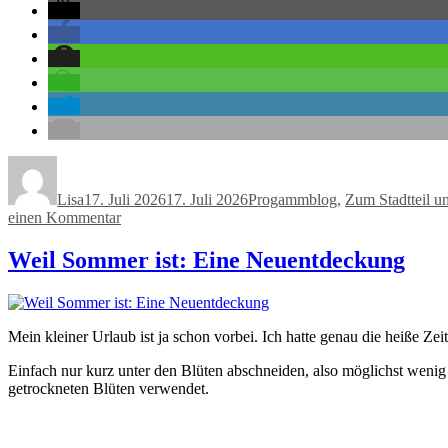
Autor
Veröffentlicht
Kategorien
am
Lisa
17. Juli 2026
17. Juli 2026
Progammblog
,
Zum Stadtteil u
zu
einen Kommentar
Fortbildung
statt
Weil Sommer ist: Eine Neuentdeckung
Tag
des
offenen
Denkmals
Mein kleiner Urlaub ist ja schon vorbei. Ich hatte genau die heiße Ze
Einfach nur kurz unter den Blüten abschneiden, also möglichst wenig
getrockneten Blüten verwendet.