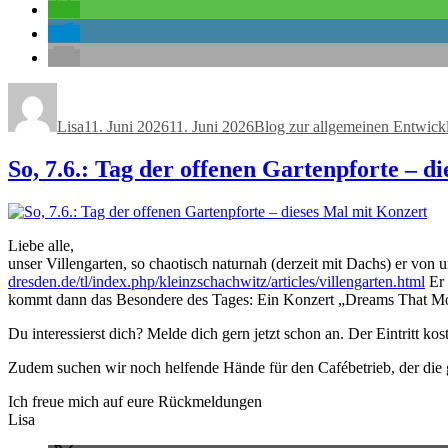
Autor
Veröffentlicht
Kategorien
am
Lisa
11. Juni 2026
11. Juni 2026
Blog zur allgemeinen Entwick
So, 7.6.: Tag der offenen Gartenpforte – d
Liebe alle,
unser Villengarten, so chaotisch naturnah (derzeit mit Dachs) er von
dresden.de/tl/index.php/kleinzschachwitz/articles/villengarten.html
Er 
kommt dann das Besondere des Tages: Ein Konzert „Dreams That Mo
Du interessierst dich? Melde dich gern jetzt schon an. Der Eintritt ko
Zudem suchen wir noch helfende Hände für den Cafébetrieb, der die 
Ich freue mich auf eure Rückmeldungen
Lisa