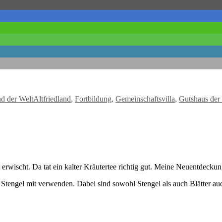
Schlagwörter
nd der Welt
Altfriedland
,
Fortbildung
,
Gemeinschaftsvilla
,
Gutshaus der
it erwischt. Da tat ein kalter Kräutertee richtig gut. Meine Neuentdecku
 Stengel mit verwenden. Dabei sind sowohl Stengel als auch Blätter auc