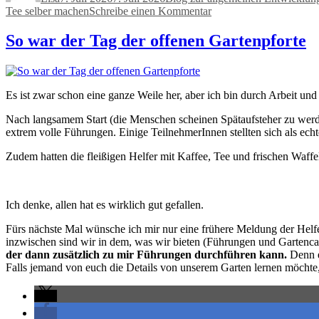
zu
Tee selber machen
Schreibe einen Kommentar
Weil
Sommer
So war der Tag der offenen Gartenpforte
ist:
Eine
Neuentdeckung
Es ist zwar schon eine ganze Weile her, aber ich bin durch Arbeit un
Nach langsamem Start (die Menschen scheinen Spätaufsteher zu werden.
extrem volle Führungen. Einige TeilnehmerInnen stellten sich als ec
Zudem hatten die fleißigen Helfer mit Kaffee, Tee und frischen Waffe
Ich denke, allen hat es wirklich gut gefallen.
Fürs nächste Mal wünsche ich mir nur eine frühere Meldung der Helfen
inzwischen sind wir in dem, was wir bieten (Führungen und Gartencaf
der dann zusätzlich zu mir Führungen durchführen kann.
Denn e
Falls jemand von euch die Details von unserem Garten lernen möchte, 