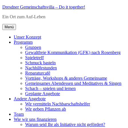
Zum
Dresdner Gemeinschaftsvilla – Do it together!
Inhalt
Ein Ort zum Auf-Leben
springen
Menü
Unser Konzept
Programm
Gruppen
Gewaltfreie Kommunikation (GFK) nach Rosenberg
Spieletreff
Schmuck basteln
Nachhilfestunden
Reparaturcafé
Vorträge, Workshops & anderes Gemeinsame
Gemeinsames Abendessen und Meditatives & Singen
Schach – spielen und lernen
Geplante Angebote
Andere Angebote
Wir vermitteln Nachbarschaftshelfer
Wir geben Pflanzen ab
Team
Wie wir uns finanzieren
Warum seid Ihr als Initiative nicht gefördert?