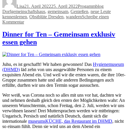
am
Lisa
21. April 2022
25. April 2022
Progammblog
Dorfgemeinschaftshaus
,
gemeinsam
,
Genießen
,
neue Leute
kennenlernen
,
Obstblüte Dresden
,
wandern
Schreibe einen
zu
Kommentar
Blütenwanderung
ins
Dinner for Ten – Gemeinsam exklusiv
Schönfelder
essen gehen
Hochland
am
Sa,
7.
Mai
Juhu, es ist geschafft! Wir haben gewonnen! Das
Hygienemuseum
(DHMD)
läd zehn von uns ausgewählte Personen zu einem
exquisiten Abend ein. Und weil wir die ersten waren, die ihre 10er-
Gruppe zusammen hatte und alle anderen Bedingungen auch
erfüllte, durften wir uns den Termin sogar aussuchen.
Wer weiß, was Corona noch so alles mit uns vor hat, dachten wir
und nehmen deshalb gleich den ersten der Möglichkeiten wahr: An
unserem Wunschtermin, schon Freitag, den 2. Juli, werden wir uns
verwöhnen lassen! Drei Muttersprachen werden wir mitbringen:
Ungarisch, Persisch und natürlich Deutsch, damit sich die
internationale
museumsKÜCHE, das Restaurant im DHMD
, nicht
so einsam fühlt. Denn sie wird uns an dem Abend ein