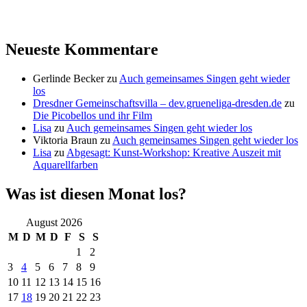
Neueste Kommentare
Gerlinde Becker
zu
Auch gemeinsames Singen geht wieder
los
Dresdner Gemeinschaftsvilla – dev.grueneliga-dresden.de
zu
Die Picobellos und ihr Film
Lisa
zu
Auch gemeinsames Singen geht wieder los
Viktoria Braun
zu
Auch gemeinsames Singen geht wieder los
Lisa
zu
Abgesagt: Kunst-Workshop: Kreative Auszeit mit
Aquarellfarben
Was ist diesen Monat los?
August 2026
M
D
M
D
F
S
S
1
2
3
4
5
6
7
8
9
10
11
12
13
14
15
16
17
18
19
20
21
22
23