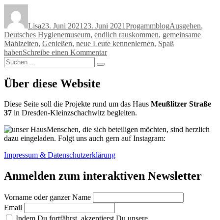
Autor
Veröffentlicht
Kategorien
Schlagwörter
am
Lisa
23. Juni 2021
23. Juni 2021
Progammblog
Ausgehen
,
Deutsches Hygienemuseum
,
endlich rauskommen
,
gemeinsame
Mahlzeiten
,
Genießen
,
neue Leute kennenlernen
,
Spaß
zu
haben
Schreibe einen Kommentar
Suchen
Dinner
Suchen
nach:
for
Ten
Über diese Website
–
Gemeinsam
Diese Seite soll die Projekte rund um das Haus
Meußlitzer Straße
exklusiv
37
in Dresden-Kleinzschachwitz begleiten.
essen
gehen
Menschen, die sich beteiligen möchten, sind herzlich
dazu eingeladen. Folgt uns auch gern auf Instagram:
Impressum & Datenschutzerklärung
Anmelden zum interaktiven Newsletter
Vorname oder ganzer Name
Email
Indem Du fortfährst, akzeptierst Du unsere