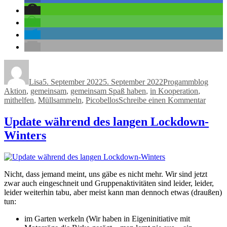
Autor
Veröffentlicht
Kategorien
Schla
am
Lisa
5. September 2022
5. September 2022
Progammblog
Aktion
,
gemeinsam
,
gemeinsam Spaß haben
,
in Kooperation
,
zu
mithelfen
,
Müllsammeln
,
Picobellos
Schreibe einen Kommentar
Beteil
am
Update während des langen Lockdown-
World
Winters
Clean
Day
Nicht, dass jemand meint, uns gäbe es nicht mehr. Wir sind jetzt
zwar auch eingeschneit und Gruppenaktivitäten sind leider, leider,
leider weiterhin tabu, aber meist kann man dennoch etwas (draußen)
tun:
im Garten werkeln (Wir haben in Eigeninitiative mit