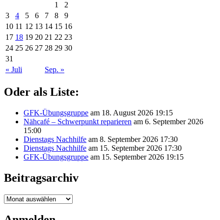
1
2
3
4
5
6
7
8
9
10
11
12
13
14
15
16
17
18
19
20
21
22
23
24
25
26
27
28
29
30
31
« Juli
Sep. »
Oder als Liste:
GFK-Übungsgruppe
am 18. August 2026 19:15
Nähcafé – Schwerpunkt reparieren
am 6. September 2026
15:00
Dienstags Nachhilfe
am 8. September 2026 17:30
Dienstags Nachhilfe
am 15. September 2026 17:30
GFK-Übungsgruppe
am 15. September 2026 19:15
Beitragsarchiv
Beitragsarchiv
Anmelden