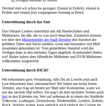
Dreimal sind wir schon los gezogen: Einmal in Dobritz, einmal in
Prohlis und einmal jetzt vergangenen Sonntag in Reick.
Unterstützung durch das Amt
Das Ortsamt Leuben unterstützt uns mit Handschuhen und
Müllsäcken, für alle, die so was noch brauchen. Zusätzlich können
wir über den
Mängelmelder der Stadt Dresden
den Standort der
gefüllten Tüten und Säcke melden, wenn mal besonders viel Müll
zusammen gekommen ist. Vom gemeldeten Standort wird das
Treibgut dann in den nächsten Tagen abgeholt. Komfortabel finden
wir! Bisher haben aber öffentliche Mülleimer und DVB-Mülleimer
vollkommen ausgereicht.
Unterstützung durch DICH?
Wir bekommen gern Verstärkung, falls Du als LeserIn jetzt auch
Lust bekommen hast, mitzumachen! Wir haben nur keine festen
Termine, also frag am besten per Mail oder Kommentar, wann wir
uns das nächste Mal treffen. Ich trag’s ab dem nächsten Termin auch
hier
in den Kalender ein. Wer auf nebenan.de in einem der Stadtteile
Tolkewitz, Laubegast, Zschachwitz, Niedersedlitz, Leuben, Dobritz,
Reick, Seidnitz wohnt, kann natürlich auch einfach der Gruppe im