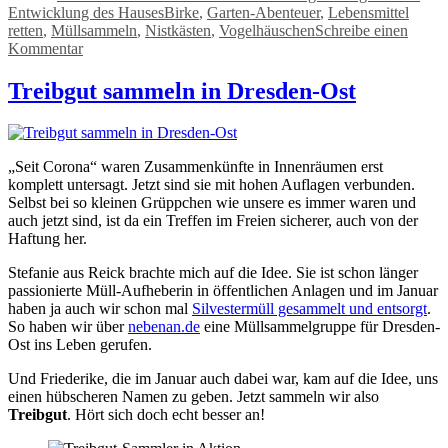
Schlagwörter
Entwicklung des Hauses
Birke
,
Garten-Abenteuer
,
Lebensmittel
retten
,
Müllsammeln
,
Nistkästen
,
Vogelhäuschen
Schreibe einen
zu
Kommentar
Update
während
Treibgut sammeln in Dresden-Ost
des
langen
Lockdown-
Winters
„Seit Corona“ waren Zusammenkünfte in Innenräumen erst
komplett untersagt. Jetzt sind sie mit hohen Auflagen verbunden.
Selbst bei so kleinen Grüppchen wie unsere es immer waren und
auch jetzt sind, ist da ein Treffen im Freien sicherer, auch von der
Haftung her.
Stefanie aus Reick brachte mich auf die Idee. Sie ist schon länger
passionierte Müll-Aufheberin in öffentlichen Anlagen und im Januar
haben ja auch wir schon mal
Silvestermüll gesammelt und entsorgt
.
So haben wir über
nebenan.de
eine Müllsammelgruppe für Dresden-
Ost ins Leben gerufen.
Und Friederike, die im Januar auch dabei war, kam auf die Idee, uns
einen hübscheren Namen zu geben. Jetzt sammeln wir also
Treibgut
. Hört sich doch echt besser an!