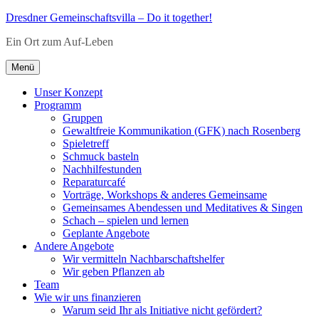
Zum
Dresdner Gemeinschaftsvilla – Do it together!
Inhalt
Ein Ort zum Auf-Leben
springen
Menü
Unser Konzept
Programm
Gruppen
Gewaltfreie Kommunikation (GFK) nach Rosenberg
Spieletreff
Schmuck basteln
Nachhilfestunden
Reparaturcafé
Vorträge, Workshops & anderes Gemeinsame
Gemeinsames Abendessen und Meditatives & Singen
Schach – spielen und lernen
Geplante Angebote
Andere Angebote
Wir vermitteln Nachbarschaftshelfer
Wir geben Pflanzen ab
Team
Wie wir uns finanzieren
Warum seid Ihr als Initiative nicht gefördert?