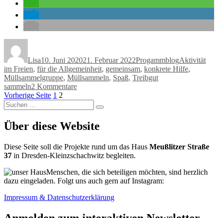
Autor
Veröffentlicht
Kategorien
Schlagwörte
am
Lisa
10. Juni 2020
21. Februar 2022
Progammblog
Aktivität
im Freien
,
für die Allgemeinheit
,
gemeinsam
,
konkrete Hilfe
,
Müllsammelgruppe
,
Müllsammeln
,
Spaß
,
Treibgut
zu
sammeln
2 Kommentare
Seitennummerierung
Seite
Seite
Treibgut
Vorherige Seite
1
2
Suchen
sammeln
der
Suchen
nach:
in
Beiträge
Dresden-
Über diese Website
Ost
Diese Seite soll die Projekte rund um das Haus
Meußlitzer Straße
37
in Dresden-Kleinzschachwitz begleiten.
Menschen, die sich beteiligen möchten, sind herzlich
dazu eingeladen. Folgt uns auch gern auf Instagram:
Impressum & Datenschutzerklärung
Anmelden zum interaktiven Newsletter