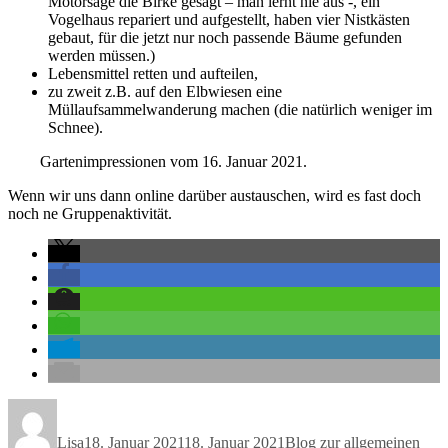
Motorsäge die Birke gesägt – man lernt nie aus -, ein
Vogelhaus repariert und aufgestellt, haben vier Nistkästen
gebaut, für die jetzt nur noch passende Bäume gefunden
werden müssen.)
Lebensmittel retten und aufteilen,
zu zweit z.B. auf den Elbwiesen eine
Müllaufsammelwanderung machen (die natürlich weniger im
Schnee).
Gartenimpressionen vom 16. Januar 2021.
Wenn wir uns dann online darüber austauschen, wird es fast doch
noch ne Gruppenaktivität.
Autor
Veröffentlicht
Kategorien
am
Lisa
18. Januar 2021
18. Januar 2021
Blog zur allgemeinen