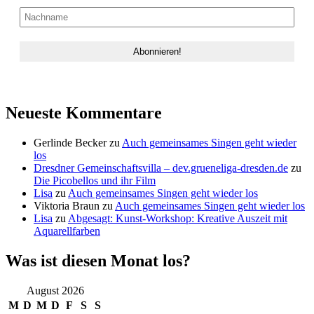
Neueste Kommentare
Gerlinde Becker
zu
Auch gemeinsames Singen geht wieder
los
Dresdner Gemeinschaftsvilla – dev.grueneliga-dresden.de
zu
Die Picobellos und ihr Film
Lisa
zu
Auch gemeinsames Singen geht wieder los
Viktoria Braun
zu
Auch gemeinsames Singen geht wieder los
Lisa
zu
Abgesagt: Kunst-Workshop: Kreative Auszeit mit
Aquarellfarben
Was ist diesen Monat los?
August 2026
M
D
M
D
F
S
S