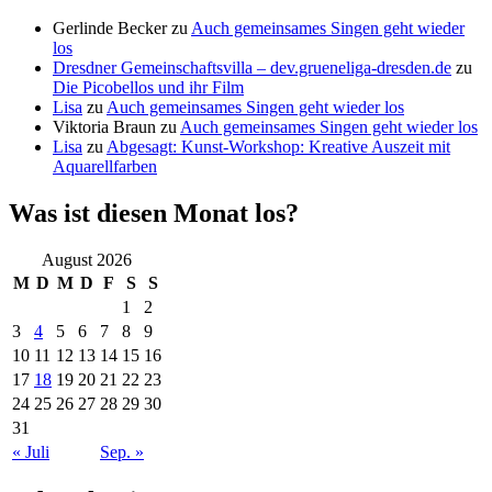
Gerlinde Becker
zu
Auch gemeinsames Singen geht wieder
los
Dresdner Gemeinschaftsvilla – dev.grueneliga-dresden.de
zu
Die Picobellos und ihr Film
Lisa
zu
Auch gemeinsames Singen geht wieder los
Viktoria Braun
zu
Auch gemeinsames Singen geht wieder los
Lisa
zu
Abgesagt: Kunst-Workshop: Kreative Auszeit mit
Aquarellfarben
Was ist diesen Monat los?
August 2026
M
D
M
D
F
S
S
1
2
3
4
5
6
7
8
9
10
11
12
13
14
15
16
17
18
19
20
21
22
23
24
25
26
27
28
29
30
31
« Juli
Sep. »