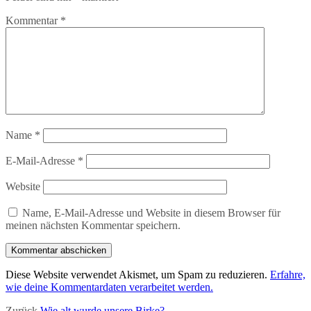
Kommentar
*
Name
*
E-Mail-Adresse
*
Website
Name, E-Mail-Adresse und Website in diesem Browser für
meinen nächsten Kommentar speichern.
Diese Website verwendet Akismet, um Spam zu reduzieren.
Erfahre,
wie deine Kommentardaten verarbeitet werden.
Vorheriger
Zurück
Wie alt wurde unsere Birke?