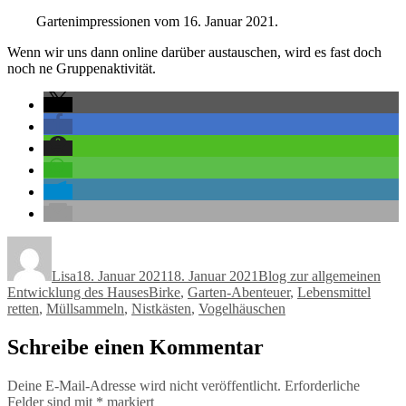
Gartenimpressionen vom 16. Januar 2021.
Wenn wir uns dann online darüber austauschen, wird es fast doch
noch ne Gruppenaktivität.
Autor
Veröffentlicht
Kategorien
am
Lisa
18. Januar 2021
18. Januar 2021
Blog zur allgemeinen
Schlagwörter
Entwicklung des Hauses
Birke
,
Garten-Abenteuer
,
Lebensmittel
retten
,
Müllsammeln
,
Nistkästen
,
Vogelhäuschen
Schreibe einen Kommentar
Deine E-Mail-Adresse wird nicht veröffentlicht.
Erforderliche
Felder sind mit
*
markiert