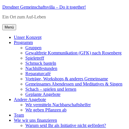
Zum
Dresdner Gemeinschaftsvilla – Do it together!
Inhalt
Ein Ort zum Auf-Leben
springen
Menü
Unser Konzept
Programm
Gruppen
Gewaltfreie Kommunikation (GFK) nach Rosenberg
Spieletreff
Schmuck basteln
Nachhilfestunden
Reparaturcafé
Vorträge, Workshops & anderes Gemeinsame
Gemeinsames Abendessen und Meditatives & Singen
Schach – spielen und lernen
Geplante Angebote
Andere Angebote
Wir vermitteln Nachbarschaftshelfer
Wir geben Pflanzen ab
Team
Wie wir uns finanzieren
Warum seid Ihr als Initiative nicht gefördert?