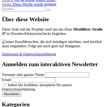
Beitragsnavigation
Nächster
Beitrag:
Weiter
Diese Woche wurde gehängt
Suchen
Beitrag:
Suchen
nach:
Über diese Website
Diese Seite soll die Projekte rund um das Haus
Meußlitzer Straße
37
in Dresden-Kleinzschachwitz begleiten.
Menschen, die sich beteiligen möchten, sind herzlich
dazu eingeladen. Folgt uns auch gern auf Instagram:
Impressum & Datenschutzerklärung
Anmelden zum interaktiven Newsletter
Vorname oder ganzer Name
Email
Indem Du fortfährst, akzeptierst Du unsere
Datenschutzerklärung.
Kategorien