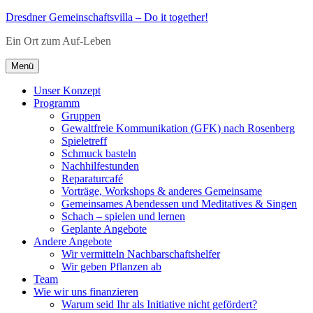
Zum
Dresdner Gemeinschaftsvilla – Do it together!
Inhalt
Ein Ort zum Auf-Leben
springen
Menü
Unser Konzept
Programm
Gruppen
Gewaltfreie Kommunikation (GFK) nach Rosenberg
Spieletreff
Schmuck basteln
Nachhilfestunden
Reparaturcafé
Vorträge, Workshops & anderes Gemeinsame
Gemeinsames Abendessen und Meditatives & Singen
Schach – spielen und lernen
Geplante Angebote
Andere Angebote
Wir vermitteln Nachbarschaftshelfer
Wir geben Pflanzen ab
Team
Wie wir uns finanzieren
Warum seid Ihr als Initiative nicht gefördert?