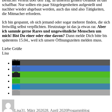
Besucher verteilt über den Tag. In unserem großen Gelände ist das
schaffbar. Nur sollten ein paar Sitzgelegenheiten aufgestellt und
nachher wieder abgebaut werden, auch das sind also Tätigkeiten,
die Mitmacher erfordern.
Ich bin gespannt, ob sich jemand oder sogar mehrere finden, die sich
freiwillig selbst verpflichten. Heutzutage ist das ja etwas rar.
Aber
ich sammle gerne Rares und ungewöhnliche Menschen um
mich! Bist Du einer oder eine davon?
Dann melde Dich bitte bis
spätestens 15.04., weil ich unsere Öffnungszeiten melden muss.
Liebe Grüße
Lisa
Autor
Veröffentlicht
Kategorien
Schlagwörter
am
Lisa
31. März 2020
28. April 2020
Progammblog