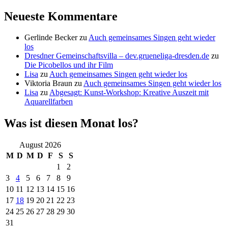
Neueste Kommentare
Gerlinde Becker
zu
Auch gemeinsames Singen geht wieder
los
Dresdner Gemeinschaftsvilla – dev.grueneliga-dresden.de
zu
Die Picobellos und ihr Film
Lisa
zu
Auch gemeinsames Singen geht wieder los
Viktoria Braun
zu
Auch gemeinsames Singen geht wieder los
Lisa
zu
Abgesagt: Kunst-Workshop: Kreative Auszeit mit
Aquarellfarben
Was ist diesen Monat los?
August 2026
M
D
M
D
F
S
S
1
2
3
4
5
6
7
8
9
10
11
12
13
14
15
16
17
18
19
20
21
22
23
24
25
26
27
28
29
30
31