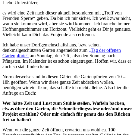
Liebe Unterstützer,
es wird eine Zeit nach dieser aktuell besonderen mit „Treff von
Fremden-Sperre“ geben. Da bin ich mir sicher. Ich weiß zwar nicht,
wann sie kommen wird, aber sie wird kommen. Ich brauche immer
Hoffnungsschimmer am Horizont. Vielleicht geht es Dir ja genauso.
Vielleicht kann Dich das Folgende also erfreuen:
Ich habe unser Dorfgemeinschaftshaus, bzw. seinen
denkmalgeschützten Garten angemeldet zum
„Tag der offenen
Gartenpforte“
am Sonntag, den 7.6., also den Sonntag nach
Pfingsten. Im Kalender ist es schon eingetragen. Hoffen wir, dass er
auch so statt finden kann.
Normalerweise sind in diesen Gärten die Gartenpforten von 10 –
18h geöffnet. Wenn wir diese ganze Zeit abdecken wollen,
benötigen wir ein Team, das schaffe ich nicht alleine. Also hier die
Anfrage an Euch:
Wer hätte Zeit und Lust zum Stühle stellen, Waffeln backen,
etwas über den Garten, die Schmetterlingswiese oder/und unser
Projekt erzählen? Oder mir einfach für genau das den Rücken
frei zu halten?
Wenn wir die ganze Zeit öffnen, erwarten uns wohl ca. 100