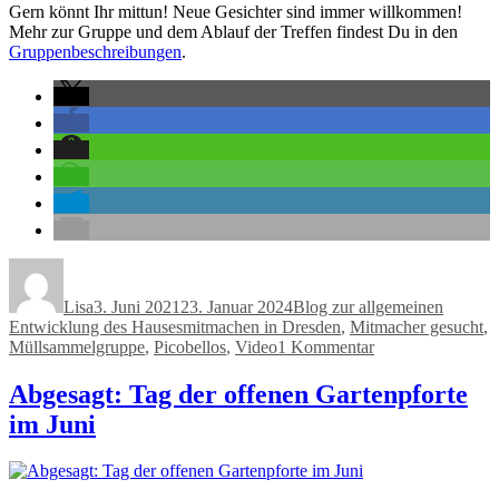
Gern könnt Ihr mittun! Neue Gesichter sind immer willkommen!
Mehr zur Gruppe und dem Ablauf der Treffen findest Du in den
Gruppenbeschreibungen
.
Autor
Veröffentlicht
Kategorien
am
Lisa
3. Juni 2021
23. Januar 2024
Blog zur allgemeinen
Schlagwörter
Entwicklung des Hauses
mitmachen in Dresden
,
Mitmacher gesucht
,
zu
Müllsammelgruppe
,
Picobellos
,
Video
1 Kommentar
Die
Picobellos
Abgesagt: Tag der offenen Gartenpforte
und
im Juni
ihr
Film