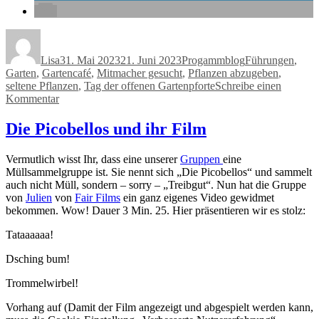
Autor
Veröffentlicht
Kategorien
Schlagwörter
am
Lisa
31. Mai 2023
21. Juni 2023
Progammblog
Führungen
,
Garten
,
Gartencafé
,
Mitmacher gesucht
,
Pflanzen abzugeben
,
seltene Pflanzen
,
Tag der offenen Gartenpforte
Schreibe einen
zu
Kommentar
4.
Juni
Die Picobellos und ihr Film
–
Tag
Vermutlich wisst Ihr, dass eine unserer
Gruppen
eine
der
Müllsammelgruppe ist. Sie nennt sich „Die Picobellos“ und sammelt
offenen
auch nicht Müll, sondern – sorry – „Treibgut“. Nun hat die Gruppe
Gartenpforte
von
Julie
n
von
Fair Films
ein ganz eigenes Video gewidmet
bekommen. Wow! Dauer 3 Min. 25. Hier präsentieren wir es stolz:
Tataaaaaa!
Dsching bum!
Trommelwirbel!
Vorhang auf (Damit der Film angezeigt und abgespielt werden kann,