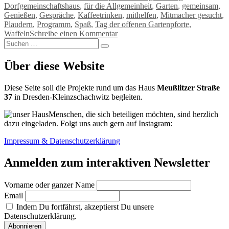
Dorfgemeinschaftshaus
,
für die Allgemeinheit
,
Garten
,
gemeinsam
,
Genießen
,
Gespräche
,
Kaffeetrinken
,
mithelfen
,
Mitmacher gesucht
,
Plaudern
,
Programm
,
Spaß
,
Tag der offenen Gartenpforte
,
zu
Waffeln
Schreibe einen Kommentar
Suchen
Abgesagt:
Suchen
nach:
Tag
der
Über diese Website
offenen
Gartenpforte
Diese Seite soll die Projekte rund um das Haus
Meußlitzer Straße
im
37
in Dresden-Kleinzschachwitz begleiten.
Juni
Menschen, die sich beteiligen möchten, sind herzlich
dazu eingeladen. Folgt uns auch gern auf Instagram:
Impressum & Datenschutzerklärung
Anmelden zum interaktiven Newsletter
Vorname oder ganzer Name
Email
Indem Du fortfährst, akzeptierst Du unsere
Datenschutzerklärung.