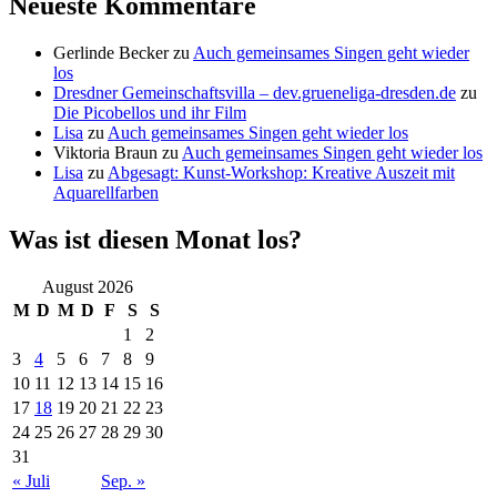
Neueste Kommentare
Gerlinde Becker
zu
Auch gemeinsames Singen geht wieder
los
Dresdner Gemeinschaftsvilla – dev.grueneliga-dresden.de
zu
Die Picobellos und ihr Film
Lisa
zu
Auch gemeinsames Singen geht wieder los
Viktoria Braun
zu
Auch gemeinsames Singen geht wieder los
Lisa
zu
Abgesagt: Kunst-Workshop: Kreative Auszeit mit
Aquarellfarben
Was ist diesen Monat los?
August 2026
M
D
M
D
F
S
S
1
2
3
4
5
6
7
8
9
10
11
12
13
14
15
16
17
18
19
20
21
22
23
24
25
26
27
28
29
30
31
« Juli
Sep. »