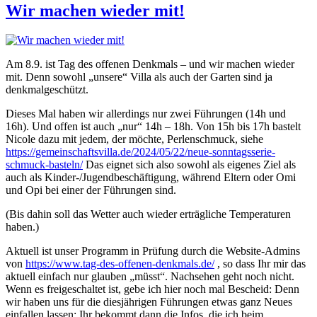
der
Wir machen wieder mit!
offenen
Gartenpforte
2025
Am 8.9. ist Tag des offenen Denkmals – und wir machen wieder
mit. Denn sowohl „unsere“ Villa als auch der Garten sind ja
denkmalgeschützt.
Dieses Mal haben wir allerdings nur zwei Führungen (14h und
16h). Und offen ist auch „nur“ 14h – 18h. Von 15h bis 17h bastelt
Nicole dazu mit jedem, der möchte, Perlenschmuck, siehe
https://gemeinschaftsvilla.de/2024/05/22/neue-sonntagsserie-
schmuck-basteln/
Das eignet sich also sowohl als eigenes Ziel als
auch als Kinder-/Jugendbeschäftigung, während Eltern oder Omi
und Opi bei einer der Führungen sind.
(Bis dahin soll das Wetter auch wieder erträgliche Temperaturen
haben.)
Aktuell ist unser Programm in Prüfung durch die Website-Admins
von
https://www.tag-des-offenen-denkmals.de/
, so dass Ihr mir das
aktuell einfach nur glauben „müsst“. Nachsehen geht noch nicht.
Wenn es freigeschaltet ist, gebe ich hier noch mal Bescheid: Denn
wir haben uns für die diesjährigen Führungen etwas ganz Neues
einfallen lassen: Ihr bekommt dann die Infos, die ich beim