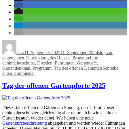
Autor
Veröffentlicht
Kategorien
am
Lisa
11. September 2025
11. September 2025
Blog zur
Schlagwörter
allgemeinen Entwicklung des Hauses
,
Progammblog
denkmalgeschützt
,
Dresden
,
Führungen
,
Gartencafé
,
Gartendenkmal
,
Programm
,
Tag des offenen Denkmals
Schreibe
zu
einen Kommentar
Dieses
Mal
Tag der offenen Gartenpforte 2025
zwei
Typen
an
Führungen
Dieses Jahr öffnen die Gärten am Sonntag, den 1. Juni. Unser
zum
denkmalgeschützter, gleichzeitig aber naturnah bewirtschafteter
Tag
Garten ist auch wieder dabei. Wir haben eine neue
des
Gartenkurzbeschreibung
abgegeben und werden wieder Führungen
offenen
anbieten. Dieses Mal drei Stück: 11:00, 13:30 und 15:30 Uhr. Dafür