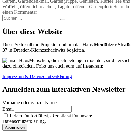
Garten
,
Gartendenkmal
,
Gartengruppe
,
Genießen
,
Kaffee Tee und
Waffeln
,
öffentlich machen
,
Tag der offenen Gartenpforte
Schreibe
zu
einen Kommentar
Suchen
Statt
Suchen
nach:
Tag
der
Über diese Website
offenen
Gartenpforte
Diese Seite soll die Projekte rund um das Haus
Meußlitzer Straße
37
in Dresden-Kleinzschachwitz begleiten.
Menschen, die sich beteiligen möchten, sind herzlich
dazu eingeladen. Folgt uns auch gern auf Instagram:
Impressum & Datenschutzerklärung
Anmelden zum interaktiven Newsletter
Vorname oder ganzer Name
Email
Indem Du fortfährst, akzeptierst Du unsere
Datenschutzerklärung.