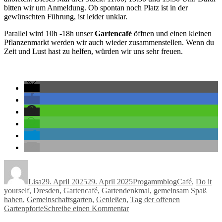
Denkmals
bitten wir um Anmeldung. Ob spontan noch Platz ist in der
gewünschten Führung, ist leider unklar.
Parallel wird 10h -18h unser
Gartencafé
öffnen und einen kleinen
Pflanzenmarkt werden wir auch wieder zusammenstellen. Wenn du
Zeit und Lust hast zu helfen, würden wir uns sehr freuen.
Autor
Veröffentlicht
Kategorien
Schlagwörter
am
Lisa
29. April 2025
29. April 2025
Progammblog
Café
,
Do it
yourself
,
Dresden
,
Gartencafé
,
Gartendenkmal
,
gemeinsam Spaß
haben
,
Gemeinschaftsgarten
,
Genießen
,
Tag der offenen
zu
Gartenpforte
Schreibe einen Kommentar
Tag