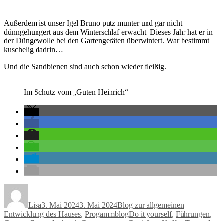
Außerdem ist unser Igel Bruno putz munter und gar nicht
dünngehungert aus dem Winterschlaf erwacht. Dieses Jahr hat er in
der Düngewolle bei den Gartengeräten überwintert. War bestimmt
kuschelig dadrin…
Und die Sandbienen sind auch schon wieder fleißig.
Im Schutz vom „Guten Heinrich“
Autor
Veröffentlicht
Kategorien
am
Lisa
3. Mai 2024
3. Mai 2024
Blog zur allgemeinen
Schlagwörter
Entwicklung des Hauses
,
Progammblog
Do it yourself
,
Führungen
,