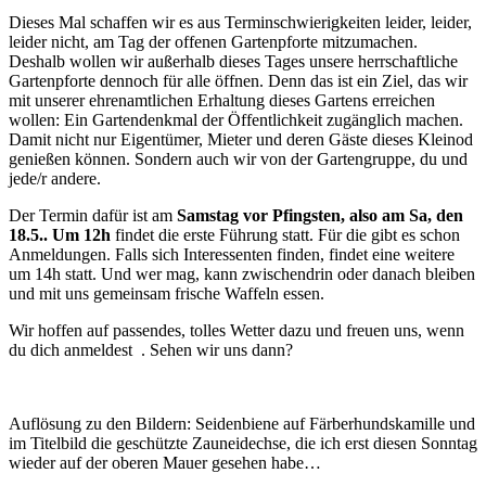
Dieses Mal schaffen wir es aus Terminschwierigkeiten leider, leider,
leider nicht, am Tag der offenen Gartenpforte mitzumachen.
Deshalb wollen wir außerhalb dieses Tages unsere herrschaftliche
Gartenpforte dennoch für alle öffnen. Denn das ist ein Ziel, das wir
mit unserer ehrenamtlichen Erhaltung dieses Gartens erreichen
wollen: Ein Gartendenkmal der Öffentlichkeit zugänglich machen.
Damit nicht nur Eigentümer, Mieter und deren Gäste dieses Kleinod
genießen können. Sondern auch wir von der Gartengruppe, du und
jede/r andere.
Der Termin dafür ist am
Samstag vor Pfingsten, also am Sa, den
18.5.. Um 12h
findet die erste Führung statt. Für die gibt es schon
Anmeldungen. Falls sich Interessenten finden, findet eine weitere
um 14h statt. Und wer mag, kann zwischendrin oder danach bleiben
und mit uns gemeinsam frische Waffeln essen.
Wir hoffen auf passendes, tolles Wetter dazu und freuen uns, wenn
du dich anmeldest
. Sehen wir uns dann?
Auflösung zu den Bildern: Seidenbiene auf Färberhundskamille und
im Titelbild die geschützte Zauneidechse, die ich erst diesen Sonntag
wieder auf der oberen Mauer gesehen habe…