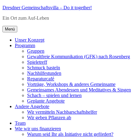
Zum
Dresdner Gemeinschaftsvilla – Do it together!
Inhalt
Ein Ort zum Auf-Leben
springen
Menü
Unser Konzept
Programm
Gruppen
Gewaltfreie Kommunikation (GFK) nach Rosenberg
Spieletreff
Schmuck basteln
Nachhilfestunden
Reparaturcafé
Vorträge, Workshops & anderes Gemeinsame
Gemeinsames Abendessen und Meditatives & Singen
Schach – spielen und lernen
Geplante Angebote
Andere Angebote
Wir vermitteln Nachbarschaftshelfer
Wir geben Pflanzen ab
Team
Wie wir uns finanzieren
Warum seid Ihr als Initiative nicht gefördert?