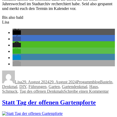
Jahreswechsel im Stadtarchiv recherchiert habe. Seid also gespannt
und merkt euch den Termin im Kalender vor.
Bis also bald
Lisa
Autor
Veröffentlicht
Kategorien
Schlagwör
am
Lisa
29. August 2024
29. August 2024
Progammblog
Basteln
,
Denkmal
,
DIY
,
Führungen
,
Garten
,
Gartendenkmal
,
Haus
,
zu
Schmuck
,
Tag des offenen Denkmals
Schreibe einen Kommentar
Wir
mach
Statt Tag der offenen Gartenpforte
wied
mit!