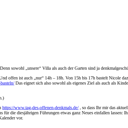
Denn sowohl „unsere“ Villa als auch der Garten sind ja denkmalgeschü
nd offen ist auch „nur“ 14h – 18h. Von 15h bis 17h bastelt Nicole da
basteln/
Das eignet sich also sowohl als eigenes Ziel als auch als Kin
n.)
on
https://www.tag-des-offenen-denkmals.de/
, so dass Ihr mir das aktu
uns für die diesjährigen Führungen etwas ganz Neues einfallen lassen: 
Kalender vor.