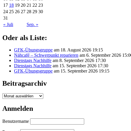
17
18
19
20
21
22
23
24
25
26
27
28
29
30
31
« Juli
Sep. »
Oder als Liste:
GFK-Übungsgruppe
am 18. August 2026 19:15
Nähcafé – Schwerpunkt reparieren
am 6. September 2026 15:0
Dienstags Nachhilfe
am 8. September 2026 17:30
Dienstags Nachhilfe
am 15. September 2026 17:30
GFK-Übungsgruppe
am 15. September 2026 19:15
Beitragsarchiv
Beitragsarchiv
Anmelden
Benutzername