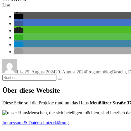
Lisa
Autor
Veröffentlicht
Kategorien
Schlagwör
am
Lisa
29. August 2024
29. August 2024
Progammblog
Basteln
,
D
Suchen
Suchen
nach:
Über diese Website
Diese Seite soll die Projekte rund um das Haus
Meußlitzer Straße 3
Menschen, die sich beteiligen möchten, sind herzlich da
Impressum & Datenschutzerklärung