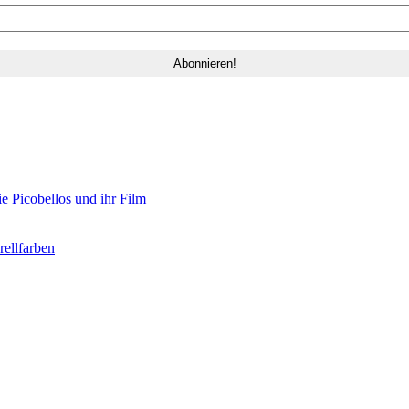
e Picobellos und ihr Film
ellfarben