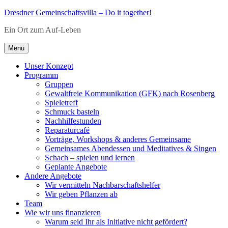
Zum
Dresdner Gemeinschaftsvilla – Do it together!
Inhalt
Ein Ort zum Auf-Leben
springen
Menü
Unser Konzept
Programm
Gruppen
Gewaltfreie Kommunikation (GFK) nach Rosenberg
Spieletreff
Schmuck basteln
Nachhilfestunden
Reparaturcafé
Vorträge, Workshops & anderes Gemeinsame
Gemeinsames Abendessen und Meditatives & Singen
Schach – spielen und lernen
Geplante Angebote
Andere Angebote
Wir vermitteln Nachbarschaftshelfer
Wir geben Pflanzen ab
Team
Wie wir uns finanzieren
Warum seid Ihr als Initiative nicht gefördert?