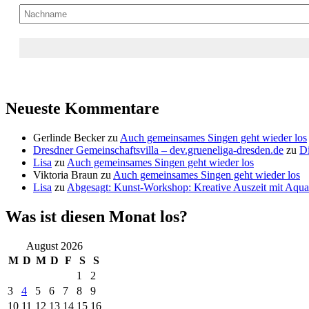
Neueste Kommentare
Gerlinde Becker
zu
Auch gemeinsames Singen geht wieder los
Dresdner Gemeinschaftsvilla – dev.grueneliga-dresden.de
zu
Di
Lisa
zu
Auch gemeinsames Singen geht wieder los
Viktoria Braun
zu
Auch gemeinsames Singen geht wieder los
Lisa
zu
Abgesagt: Kunst-Workshop: Kreative Auszeit mit Aquar
Was ist diesen Monat los?
August 2026
M
D
M
D
F
S
S
1
2
3
4
5
6
7
8
9
10
11
12
13
14
15
16