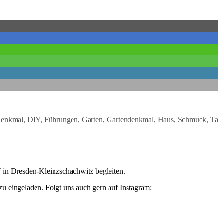
ter
enkmal
,
DIY
,
Führungen
,
Garten
,
Gartendenkmal
,
Haus
,
Schmuck
,
Ta
7
in Dresden-Kleinzschachwitz begleiten.
zu eingeladen. Folgt uns auch gern auf Instagram: