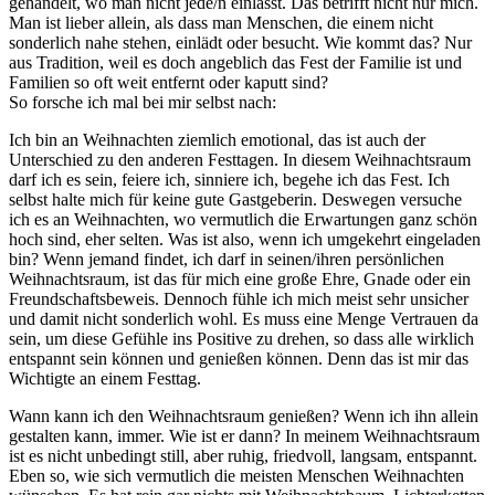
gehandelt, wo man nicht jede/n einlässt. Das betrifft nicht nur mich.
Man ist lieber allein, als dass man Menschen, die einem nicht
sonderlich nahe stehen, einlädt oder besucht. Wie kommt das? Nur
aus Tradition, weil es doch angeblich das Fest der Familie ist und
Familien so oft weit entfernt oder kaputt sind?
So forsche ich mal bei mir selbst nach:
Ich bin an Weihnachten ziemlich emotional, das ist auch der
Unterschied zu den anderen Festtagen. In diesem Weihnachtsraum
darf ich es sein, feiere ich, sinniere ich, begehe ich das Fest. Ich
selbst halte mich für keine gute Gastgeberin. Deswegen versuche
ich es an Weihnachten, wo vermutlich die Erwartungen ganz schön
hoch sind, eher selten. Was ist also, wenn ich umgekehrt eingeladen
bin? Wenn jemand findet, ich darf in seinen/ihren persönlichen
Weihnachtsraum, ist das für mich eine große Ehre, Gnade oder ein
Freundschaftsbeweis. Dennoch fühle ich mich meist sehr unsicher
und damit nicht sonderlich wohl. Es muss eine Menge Vertrauen da
sein, um diese Gefühle ins Positive zu drehen, so dass alle wirklich
entspannt sein können und genießen können. Denn das ist mir das
Wichtigte an einem Festtag.
Wann kann ich den Weihnachtsraum genießen? Wenn ich ihn allein
gestalten kann, immer. Wie ist er dann? In meinem Weihnachtsraum
ist es nicht unbedingt still, aber ruhig, friedvoll, langsam, entspannt.
Eben so, wie sich vermutlich die meisten Menschen Weihnachten