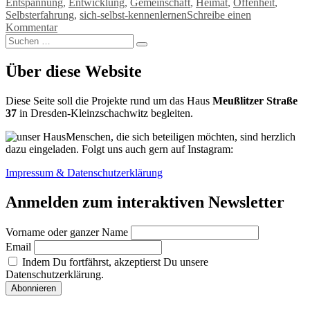
Entspannung
,
Entwicklung
,
Gemeinschaft
,
Heimat
,
Offenheit
,
Selbsterfahrung
,
sich-selbst-kennenlernen
Schreibe einen
zu
Kommentar
Suchen
Das
Suchen
nach:
Dorfgemeinschaftshaus
&
Über diese Website
wie
wir
Diese Seite soll die Projekte rund um das Haus
Meußlitzer Straße
dort
37
in Dresden-Kleinzschachwitz begleiten.
unsere
Bedürfnisse
Menschen, die sich beteiligen möchten, sind herzlich
erfüllen
dazu eingeladen. Folgt uns auch gern auf Instagram:
können
Impressum & Datenschutzerklärung
Anmelden zum interaktiven Newsletter
Vorname oder ganzer Name
Email
Indem Du fortfährst, akzeptierst Du unsere
Datenschutzerklärung.