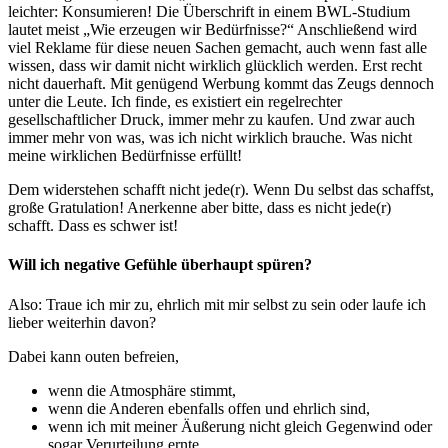
leichter: Konsumieren! Die Überschrift in einem BWL-Studium
lautet meist „Wie erzeugen wir Bedürfnisse?“ Anschließend wird
viel Reklame für diese neuen Sachen gemacht, auch wenn fast alle
wissen, dass wir damit nicht wirklich glücklich werden. Erst recht
nicht dauerhaft. Mit genügend Werbung kommt das Zeugs dennoch
unter die Leute. Ich finde, es existiert ein regelrechter
gesellschaftlicher Druck, immer mehr zu kaufen. Und zwar auch
immer mehr von was, was ich nicht wirklich brauche. Was nicht
meine wirklichen Bedürfnisse erfüllt!
Dem widerstehen schafft nicht jede(r). Wenn Du selbst das schaffst,
große Gratulation! Anerkenne aber bitte, dass es nicht jede(r)
schafft. Dass es schwer ist!
Will ich negative Gefühle überhaupt spüren?
Also: Traue ich mir zu, ehrlich mit mir selbst zu sein oder laufe ich
lieber weiterhin davon?
Dabei kann outen befreien,
wenn die Atmosphäre stimmt,
wenn die Anderen ebenfalls offen und ehrlich sind,
wenn ich mit meiner Äußerung nicht gleich Gegenwind oder
sogar Verurteilung ernte,