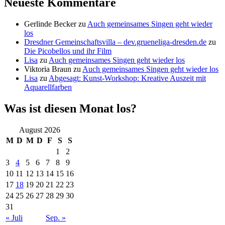
Neueste Kommentare
Gerlinde Becker
zu
Auch gemeinsames Singen geht wieder
los
Dresdner Gemeinschaftsvilla – dev.grueneliga-dresden.de
zu
Die Picobellos und ihr Film
Lisa
zu
Auch gemeinsames Singen geht wieder los
Viktoria Braun
zu
Auch gemeinsames Singen geht wieder los
Lisa
zu
Abgesagt: Kunst-Workshop: Kreative Auszeit mit
Aquarellfarben
Was ist diesen Monat los?
August 2026
M
D
M
D
F
S
S
1
2
3
4
5
6
7
8
9
10
11
12
13
14
15
16
17
18
19
20
21
22
23
24
25
26
27
28
29
30
31
« Juli
Sep. »