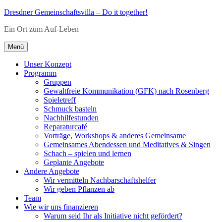
Zum
Dresdner Gemeinschaftsvilla – Do it together!
Inhalt
Ein Ort zum Auf-Leben
springen
Menü
Unser Konzept
Programm
Gruppen
Gewaltfreie Kommunikation (GFK) nach Rosenberg
Spieletreff
Schmuck basteln
Nachhilfestunden
Reparaturcafé
Vorträge, Workshops & anderes Gemeinsame
Gemeinsames Abendessen und Meditatives & Singen
Schach – spielen und lernen
Geplante Angebote
Andere Angebote
Wir vermitteln Nachbarschaftshelfer
Wir geben Pflanzen ab
Team
Wie wir uns finanzieren
Warum seid Ihr als Initiative nicht gefördert?