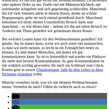
wünschen. Es hat rein gar nichts mit Weihnachtsbaum, Lichterketten
oder anderer Deko zu tun. Dafür viel mit Mitmenschlichkeit, mit
aufeinander achtgeben und sich gegenseitig wohlwollen. Manchmal
bin ich viele Stunden allein in diesem Raum, denke an schöne
Begegnungen, gehe sie noch einmal genießend durch. Manchmal
bekomme ich (trotz meiner Unsicherheit) Besuch darin und
manchmal – so wie dieses Jahr – nehme ich ihn auf einen Besuch zu
Anderen mit. Dann genießen wir gemeinsam diesen Raum.
Bei welchen Leuten kann ich den Weihnachtsraum genießen? Ich
glaube, das ist immer dann, wenn wir auch sonst viel austauschen,
so dass wir nicht meinen, so leicht in ein Fettnäpfchen treten zu
können. Es sind immer Menschen, mit denen ich gut
kommunizieren kann. So ist es letztendlich mal wieder ein Plädoyer
für mehr und bessere Kommunikation. Ja, gute Kommunikation ist
mir wirklich wichtig geworden, für mich ein Schlüssel zum Glück.
Komm gern in unsere
Übungsgruppe, falls du dein Leben in diese
Richtung verändern
willst.
Manche verstehen nicht, was ich mit meinem Weihnachtsraum
meine. Verstehst du mich? Fühlst du vielleicht auch so etwas?