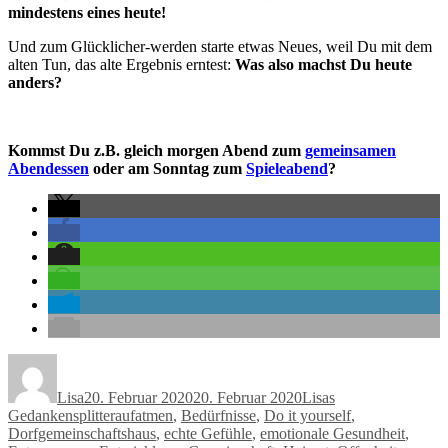
mindestens eines heute!
Und zum Glücklicher-werden starte etwas Neues, weil Du mit dem
alten Tun, das alte Ergebnis erntest:
Was also machst Du heute
anders?
Kommst Du z.B. gleich morgen Abend zum
gemeinsamen
Abendessen
oder am Sonntag zum
Spieleabend
?
Autor
Veröffentlicht
Kategorien
am
Lisa
20. Februar 2020
20. Februar 2020
Lisas
Schlagwörter
Gedankensplitter
aufatmen
,
Bedürfnisse
,
Do it yourself
,
Dorfgemeinschaftshaus
,
echte Gefühle
,
emotionale Gesundheit
,