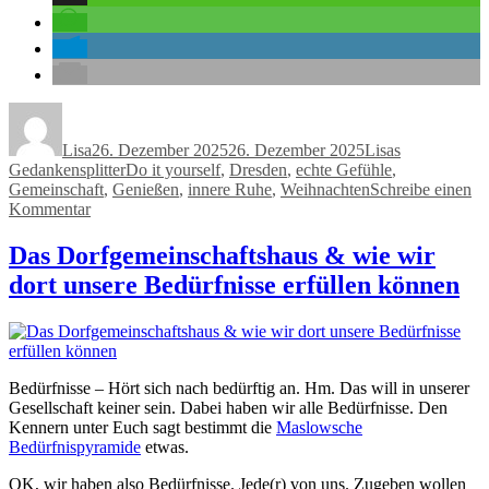
Autor
Veröffentlicht
Kategorien
am
Lisa
26. Dezember 2025
26. Dezember 2025
Lisas
Schlagwörter
Gedankensplitter
Do it yourself
,
Dresden
,
echte Gefühle
,
Gemeinschaft
,
Genießen
,
innere Ruhe
,
Weihnachten
Schreibe einen
zu
Kommentar
Mein
Weihnachtsraum
Das Dorfgemeinschaftshaus & wie wir
dort unsere Bedürfnisse erfüllen können
Bedürfnisse – Hört sich nach bedürftig an. Hm. Das will in unserer
Gesellschaft keiner sein. Dabei haben wir alle Bedürfnisse. Den
Kennern unter Euch sagt bestimmt die
Maslowsche
Bedürfnispyramide
etwas.
OK, wir haben also Bedürfnisse. Jede(r) von uns. Zugeben wollen