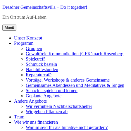
Zum
Dresdner Gemeinschaftsvilla – Do it together!
Inhalt
Ein Ort zum Auf-Leben
springen
Menü
Unser Konzept
Programm
Gruppen
Gewaltfreie Kommunikation (GFK) nach Rosenberg
Spieletreff
Schmuck basteln
Nachhilfestunden
Reparaturcafé
Vorträge, Workshops & anderes Gemeinsame
Gemeinsames Abendessen und Meditatives & Singen
Schach – spielen und lernen
Geplante Angebote
Andere Angebote
Wir vermitteln Nachbarschaftshelfer
Wir geben Pflanzen ab
Team
Wie wir uns finanzieren
Warum seid Ihr als Initiative nicht gefördert?