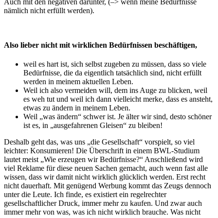
Auch mit den negativen darunter, (–> wenn meine Bedürfnisse
nämlich nicht erfüllt werden).
Also lieber nicht mit wirklichen Bedürfnissen beschäftigen,
weil es hart ist, sich selbst zugeben zu müssen, dass so viele
Bedürfnisse, die da eigentlich tatsächlich sind, nicht erfüllt
werden in meinem aktuellen Leben.
Weil ich also vermeiden will, dem ins Auge zu blicken, weil
es weh tut und weil ich dann vielleicht merke, dass es ansteht,
etwas zu ändern in meinem Leben.
Weil „was ändern“ schwer ist. Je älter wir sind, desto schöner
ist es, in „ausgefahrenen Gleisen“ zu bleiben!
Deshalb geht das, was uns „die Gesellschaft“ vorspielt, so viel
leichter: Konsumieren! Die Überschrift in einem BWL-Studium
lautet meist „Wie erzeugen wir Bedürfnisse?“ Anschließend wird
viel Reklame für diese neuen Sachen gemacht, auch wenn fast alle
wissen, dass wir damit nicht wirklich glücklich werden. Erst recht
nicht dauerhaft. Mit genügend Werbung kommt das Zeugs dennoch
unter die Leute. Ich finde, es existiert ein regelrechter
gesellschaftlicher Druck, immer mehr zu kaufen. Und zwar auch
immer mehr von was, was ich nicht wirklich brauche. Was nicht