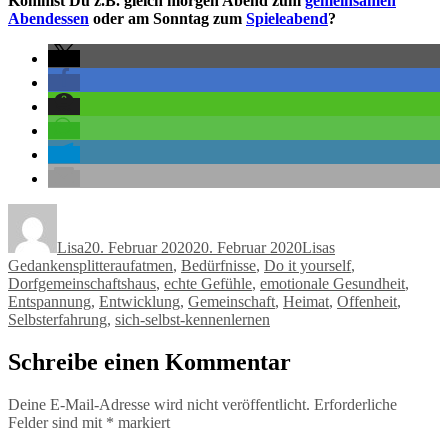
Kommst Du z.B. gleich morgen Abend zum
gemeinsamen
Abendessen
oder am Sonntag zum
Spieleabend
?
Autor
Veröffentlicht
Kategorien
am
Lisa
20. Februar 2020
20. Februar 2020
Lisas
Schlagwörter
Gedankensplitter
aufatmen
,
Bedürfnisse
,
Do it yourself
,
Dorfgemeinschaftshaus
,
echte Gefühle
,
emotionale Gesundheit
,
Entspannung
,
Entwicklung
,
Gemeinschaft
,
Heimat
,
Offenheit
,
Selbsterfahrung
,
sich-selbst-kennenlernen
Schreibe einen Kommentar
Deine E-Mail-Adresse wird nicht veröffentlicht.
Erforderliche
Felder sind mit
*
markiert