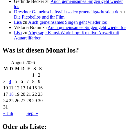
Gerlinde Becker
zu
Auch gemeinsames Singen geht wieder
los
Dresdner Gemeinschaftsvilla – dev.grueneliga-dresden.de
zu
Die Picobellos und ihr Film
Lisa
zu
Auch gemeinsames Singen geht wieder los
Viktoria Braun
zu
Auch gemeinsames Singen geht wieder los
Lisa
zu
Abgesagt: Kunst-Workshop: Kreative Auszeit mit
Aquarellfarben
Was ist diesen Monat los?
August 2026
M
D
M
D
F
S
S
1
2
3
4
5
6
7
8
9
10
11
12
13
14
15
16
17
18
19
20
21
22
23
24
25
26
27
28
29
30
31
« Juli
Sep. »
Oder als Liste: