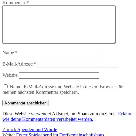
Kommentar
*
Name
*
E-Mail-Adresse
*
Website
Name, E-Mail-Adresse und Website in diesem Browser für
meinen nächsten Kommentar speichern.
Diese Website verwendet Akismet, um Spam zu reduzieren.
Erfahre,
wie deine Kommentardaten verarbeitet werden.
Beitragsnavigation
Vorheriger
Zurück
Spenden und Würde
Nächster
Beitrag:
Weiter
Erster Spieleabend im Dorfgemeinschaftshaus