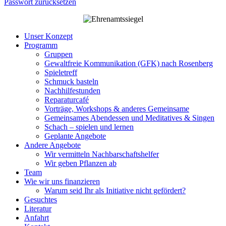
Passwort zurücksetzen
Unser Konzept
Programm
Gruppen
Gewaltfreie Kommunikation (GFK) nach Rosenberg
Spieletreff
Schmuck basteln
Nachhilfestunden
Reparaturcafé
Vorträge, Workshops & anderes Gemeinsame
Gemeinsames Abendessen und Meditatives & Singen
Schach – spielen und lernen
Geplante Angebote
Andere Angebote
Wir vermitteln Nachbarschaftshelfer
Wir geben Pflanzen ab
Team
Wie wir uns finanzieren
Warum seid Ihr als Initiative nicht gefördert?
Gesuchtes
Literatur
Anfahrt