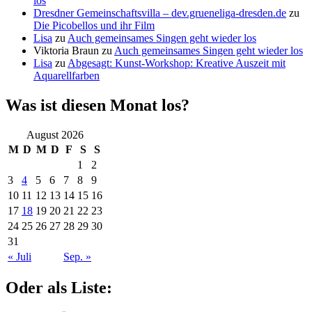
los
Dresdner Gemeinschaftsvilla – dev.grueneliga-dresden.de
zu
Die Picobellos und ihr Film
Lisa
zu
Auch gemeinsames Singen geht wieder los
Viktoria Braun
zu
Auch gemeinsames Singen geht wieder los
Lisa
zu
Abgesagt: Kunst-Workshop: Kreative Auszeit mit
Aquarellfarben
Was ist diesen Monat los?
August 2026
M
D
M
D
F
S
S
1
2
3
4
5
6
7
8
9
10
11
12
13
14
15
16
17
18
19
20
21
22
23
24
25
26
27
28
29
30
31
« Juli
Sep. »
Oder als Liste: