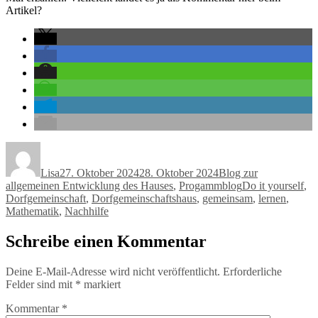
Artikel?
Autor
Veröffentlicht
Kategorien
am
Lisa
27. Oktober 2024
28. Oktober 2024
Blog zur
Schlagwörter
allgemeinen Entwicklung des Hauses
,
Progammblog
Do it yourself
,
Dorfgemeinschaft
,
Dorfgemeinschaftshaus
,
gemeinsam
,
lernen
,
Mathematik
,
Nachhilfe
Schreibe einen Kommentar
Deine E-Mail-Adresse wird nicht veröffentlicht.
Erforderliche
Felder sind mit
*
markiert
Kommentar
*