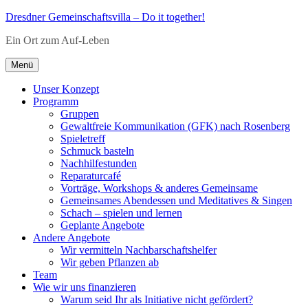
Zum
Dresdner Gemeinschaftsvilla – Do it together!
Inhalt
Ein Ort zum Auf-Leben
springen
Menü
Unser Konzept
Programm
Gruppen
Gewaltfreie Kommunikation (GFK) nach Rosenberg
Spieletreff
Schmuck basteln
Nachhilfestunden
Reparaturcafé
Vorträge, Workshops & anderes Gemeinsame
Gemeinsames Abendessen und Meditatives & Singen
Schach – spielen und lernen
Geplante Angebote
Andere Angebote
Wir vermitteln Nachbarschaftshelfer
Wir geben Pflanzen ab
Team
Wie wir uns finanzieren
Warum seid Ihr als Initiative nicht gefördert?