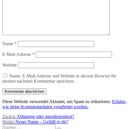
Name
*
E-Mail-Adresse
*
Website
Name, E-Mail-Adresse und Website in diesem Browser für
meinen nächsten Kommentar speichern.
Diese Website verwendet Akismet, um Spam zu reduzieren.
Erfahre,
wie deine Kommentardaten verarbeitet werden.
Beitragsnavigation
Vorheriger
Zurück
Abhängig oder interdependent?
Nächster
Beitrag:
Weiter
Neuer Name – Gefällt er dir?
Suchen
Beitrag: