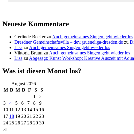
Neueste Kommentare
Gerlinde Becker
zu
Auch gemeinsames Singen geht wieder los
Dresdner Gemeinschaftsvilla – dev.grueneliga-dresden.de
zu
Di
Lisa
zu
Auch gemeinsames Singen geht wieder los
Viktoria Braun
zu
Auch gemeinsames Singen geht wieder los
Lisa
zu
Abgesagt: Kunst-Workshop: Kreative Auszeit mit Aquar
Was ist diesen Monat los?
August 2026
M
D
M
D
F
S
S
1
2
3
4
5
6
7
8
9
10
11
12
13
14
15
16
17
18
19
20
21
22
23
24
25
26
27
28
29
30
31