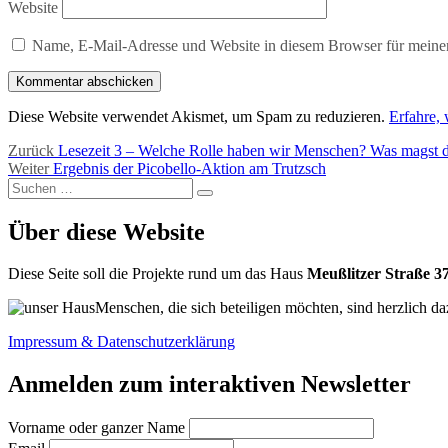
Website
Name, E-Mail-Adresse und Website in diesem Browser für meine
Diese Website verwendet Akismet, um Spam zu reduzieren.
Erfahre,
Beitragsnavigation
Vorheriger
Zurück
Lesezeit 3 – Welche Rolle haben wir Menschen? Was magst d
Nächster
Beitrag:
Weiter
Ergebnis der Picobello-Aktion am Trutzsch
Suchen
Beitrag:
Suchen
nach:
Über diese Website
Diese Seite soll die Projekte rund um das Haus
Meußlitzer Straße 3
Menschen, die sich beteiligen möchten, sind herzlich da
Impressum & Datenschutzerklärung
Anmelden zum interaktiven Newsletter
Vorname oder ganzer Name