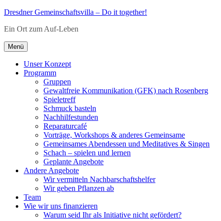
Zum
Dresdner Gemeinschaftsvilla – Do it together!
Inhalt
Ein Ort zum Auf-Leben
springen
Menü
Unser Konzept
Programm
Gruppen
Gewaltfreie Kommunikation (GFK) nach Rosenberg
Spieletreff
Schmuck basteln
Nachhilfestunden
Reparaturcafé
Vorträge, Workshops & anderes Gemeinsame
Gemeinsames Abendessen und Meditatives & Singen
Schach – spielen und lernen
Geplante Angebote
Andere Angebote
Wir vermitteln Nachbarschaftshelfer
Wir geben Pflanzen ab
Team
Wie wir uns finanzieren
Warum seid Ihr als Initiative nicht gefördert?