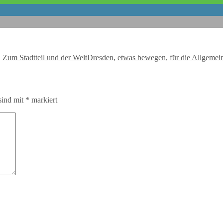
Schlagwörter
,
Zum Stadtteil und der Welt
Dresden
,
etwas bewegen
,
für die Allgemei
sind mit
*
markiert