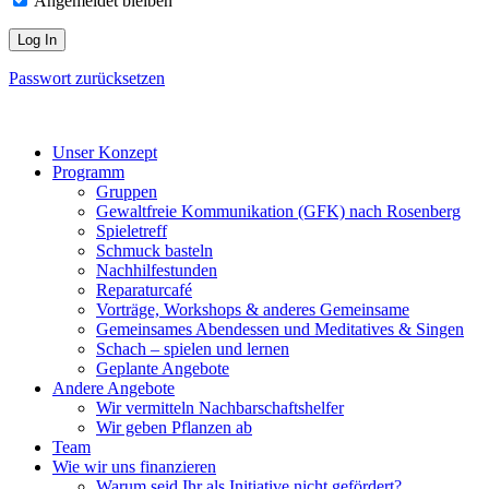
Angemeldet bleiben
Passwort zurücksetzen
Unser Konzept
Programm
Gruppen
Gewaltfreie Kommunikation (GFK) nach Rosenberg
Spieletreff
Schmuck basteln
Nachhilfestunden
Reparaturcafé
Vorträge, Workshops & anderes Gemeinsame
Gemeinsames Abendessen und Meditatives & Singen
Schach – spielen und lernen
Geplante Angebote
Andere Angebote
Wir vermitteln Nachbarschaftshelfer
Wir geben Pflanzen ab
Team
Wie wir uns finanzieren
Warum seid Ihr als Initiative nicht gefördert?