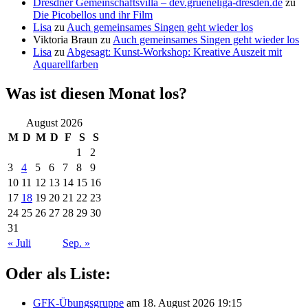
Dresdner Gemeinschaftsvilla – dev.grueneliga-dresden.de
zu
Die Picobellos und ihr Film
Lisa
zu
Auch gemeinsames Singen geht wieder los
Viktoria Braun
zu
Auch gemeinsames Singen geht wieder los
Lisa
zu
Abgesagt: Kunst-Workshop: Kreative Auszeit mit
Aquarellfarben
Was ist diesen Monat los?
August 2026
M
D
M
D
F
S
S
1
2
3
4
5
6
7
8
9
10
11
12
13
14
15
16
17
18
19
20
21
22
23
24
25
26
27
28
29
30
31
« Juli
Sep. »
Oder als Liste:
GFK-Übungsgruppe
am 18. August 2026 19:15