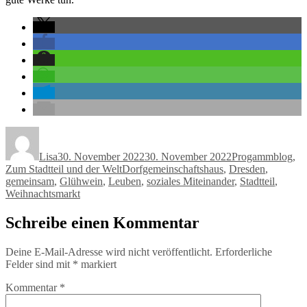
Autor
Veröffentlicht
Kategorien
am
Lisa
30. November 2022
30. November 2022
Progammblog
,
Schlagwörter
Zum Stadtteil und der Welt
Dorfgemeinschaftshaus
,
Dresden
,
gemeinsam
,
Glühwein
,
Leuben
,
soziales Miteinander
,
Stadtteil
,
Weihnachtsmarkt
Schreibe einen Kommentar
Deine E-Mail-Adresse wird nicht veröffentlicht.
Erforderliche
Felder sind mit
*
markiert
Kommentar
*