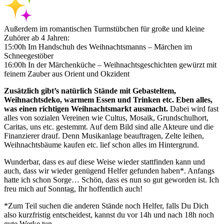
Außerdem im romantischen Turmstübchen für große und kleine
Zuhörer ab 4 Jahren:
15:00h Im Handschuh des Weihnachtsmanns – Märchen im
Schneegestöber
16:00h In der Märchenküche – Weihnachtsgeschichten gewürzt mit
feinem Zauber aus Orient und Okzident
Zusätzlich gibt’s natürlich Stände mit Gebasteltem,
Weihnachtsdeko, warmem Essen und Trinken etc. Eben alles,
was einen richtigen Weihnachtsmarkt ausmacht.
Dabei wird fast
alles von sozialen Vereinen wie Cultus, Mosaik, Grundschulhort,
Caritas, uns etc. gestemmt. Auf dem Bild sind alle Akteure und die
Finanzierer drauf. Denn Musikanlage beauftragen, Zelte leihen,
Weihnachtsbäume kaufen etc. lief schon alles im Hintergrund.
Wunderbar, dass es auf diese Weise wieder stattfinden kann und
auch, dass wir wieder genügend Helfer gefunden haben*. Anfangs
hatte ich schon Sorge… Schön, dass es nun so gut geworden ist. Ich
freu mich auf Sonntag, Ihr hoffentlich auch!
*Zum Teil suchen die anderen Stände noch Helfer, falls Du Dich
also kurzfristig entscheidest, kannst du vor 14h und nach 18h noch
gute Werke tun.