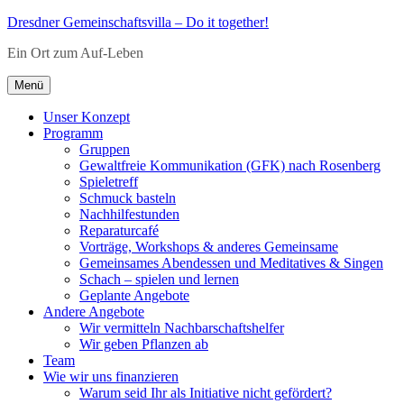
Zum
Dresdner Gemeinschaftsvilla – Do it together!
Inhalt
Ein Ort zum Auf-Leben
springen
Menü
Unser Konzept
Programm
Gruppen
Gewaltfreie Kommunikation (GFK) nach Rosenberg
Spieletreff
Schmuck basteln
Nachhilfestunden
Reparaturcafé
Vorträge, Workshops & anderes Gemeinsame
Gemeinsames Abendessen und Meditatives & Singen
Schach – spielen und lernen
Geplante Angebote
Andere Angebote
Wir vermitteln Nachbarschaftshelfer
Wir geben Pflanzen ab
Team
Wie wir uns finanzieren
Warum seid Ihr als Initiative nicht gefördert?