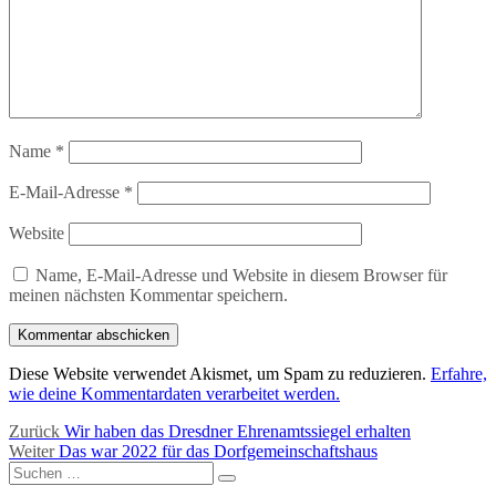
Name
*
E-Mail-Adresse
*
Website
Name, E-Mail-Adresse und Website in diesem Browser für
meinen nächsten Kommentar speichern.
Diese Website verwendet Akismet, um Spam zu reduzieren.
Erfahre,
wie deine Kommentardaten verarbeitet werden.
Beitragsnavigation
Vorheriger
Zurück
Wir haben das Dresdner Ehrenamtssiegel erhalten
Nächster
Beitrag:
Weiter
Das war 2022 für das Dorfgemeinschaftshaus
Suchen
Beitrag:
Suchen
nach: