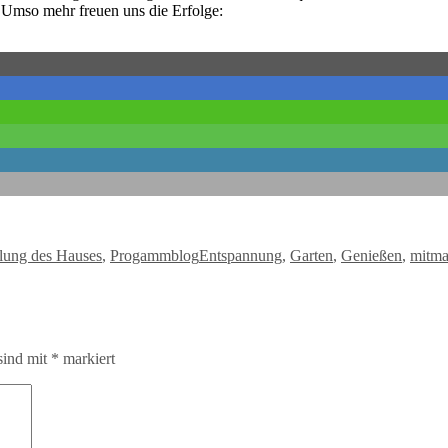
… Umso mehr freuen uns die Erfolge:
Schlagwörter
lung des Hauses
,
Progammblog
Entspannung
,
Garten
,
Genießen
,
mitma
sind mit
*
markiert