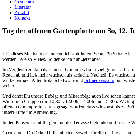
Gesuchtes
Literatur
Anfahrt
Kontakt
Tag der offenen Gartenpforte am So, 12. J
Uff, dieses Mal kann er nun endlich stattfinden. Schon 2020 hatte ic
werden. Wie so Vieles. So denke ich nur „jetzt aber!“
Im Vergleich zu damals ist unser Garten jetzt sehr viel grüner, z.T. au
Regen ab und ließ mehr wachsen als gedacht. Nachteil: Es wuchsen au
wir bei einigen Arten trotz Schafwolle und
Schneckenzaun
nun wiede
weiter.
Und damit Du unsere Erfolge und Misserfolge auch live sehen kannst 
Wir führen Gruppen um 10.30h, 12.00h, 14:00h und 15.30h. Wichtig 
offenen Gartenpforte ist uns gesagt worden, dass wir sonst bis zu 2
unsere Bitte um Anmeldung.
In den Pausen könnt Ihr gern auf der Terrasse Getränke und frische W
Gern kannst Du Deine Hilfe anbieten: sowohl für diesen Tag als auch