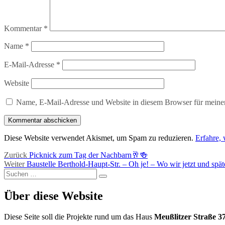
Kommentar
*
Name
*
E-Mail-Adresse
*
Website
Name, E-Mail-Adresse und Website in diesem Browser für meine
Diese Website verwendet Akismet, um Spam zu reduzieren.
Erfahre,
Beitragsnavigation
Vorheriger
Zurück
Picknick zum Tag der Nachbarn🥂🍻
Nächster
Beitrag:
Weiter
Baustelle Berthold-Haupt-Str. – Oh je! – Wo wir jetzt und spä
Suchen
Beitrag:
Suchen
nach:
Über diese Website
Diese Seite soll die Projekte rund um das Haus
Meußlitzer Straße 3