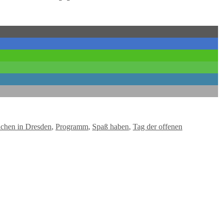
chen in Dresden
,
Programm
,
Spaß haben
,
Tag der offenen