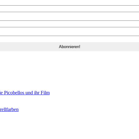
e Picobellos und ihr Film
ellfarben