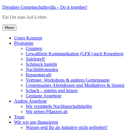
Zum
Dresdner Gemeinschaftsvilla – Do it together!
Inhalt
Ein Ort zum Auf-Leben
springen
Menü
Unser Konzept
Programm
Gruppen
Gewaltfreie Kommunikation (GFK) nach Rosenberg
Spieletreff
Schmuck basteln
Nachhilfestunden
Reparaturcafé
Vorträge, Workshops & anderes Gemeinsame
Gemeinsames Abendessen und Meditatives & Singen
Schach – spielen und lernen
Geplante Angebote
Andere Angebote
Wir vermitteln Nachbarschaftshelfer
Wir geben Pflanzen ab
Team
Wie wir uns finanzieren
Warum seid Ihr als Initiative nicht gefördert?