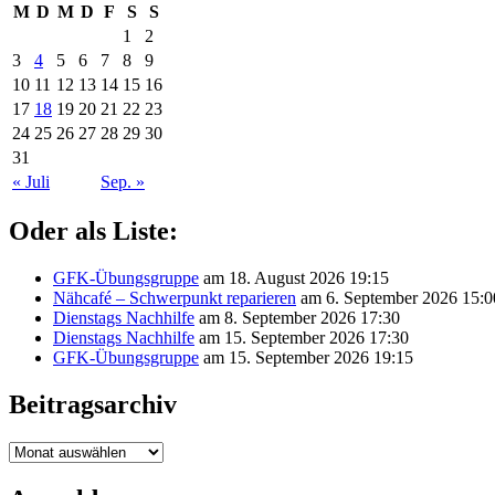
M
D
M
D
F
S
S
1
2
3
4
5
6
7
8
9
10
11
12
13
14
15
16
17
18
19
20
21
22
23
24
25
26
27
28
29
30
31
« Juli
Sep. »
Oder als Liste:
GFK-Übungsgruppe
am 18. August 2026 19:15
Nähcafé – Schwerpunkt reparieren
am 6. September 2026 15:0
Dienstags Nachhilfe
am 8. September 2026 17:30
Dienstags Nachhilfe
am 15. September 2026 17:30
GFK-Übungsgruppe
am 15. September 2026 19:15
Beitragsarchiv
Beitragsarchiv