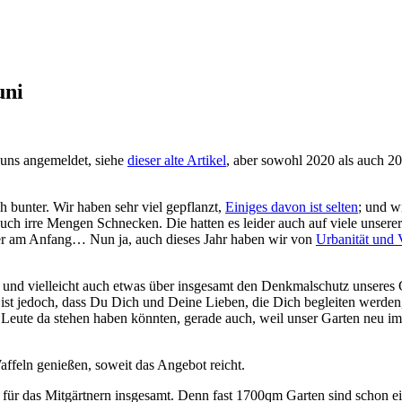
uni
h uns angemeldet, siehe
dieser alte Artikel
, aber sowohl 2020 als auch 2
ch bunter. Wir haben sehr viel gepflanzt,
Einiges davon ist selten
; und w
ch irre Mengen Schnecken. Die hatten es leider auch auf viele unserer
r am Anfang… Nun ja, auch dieses Jahr haben wir von
Urbanität und V
und vielleicht auch etwas über insgesamt den Denkmalschutz unseres Ga
ist jedoch, dass Du Dich und Deine Lieben, die Dich begleiten werde
00 Leute da stehen haben könnten, gerade auch, weil unser Garten neu i
affeln genießen, soweit das Angebot reicht.
 für das Mitgärtnern insgesamt. Denn fast 1700qm Garten sind schon ei