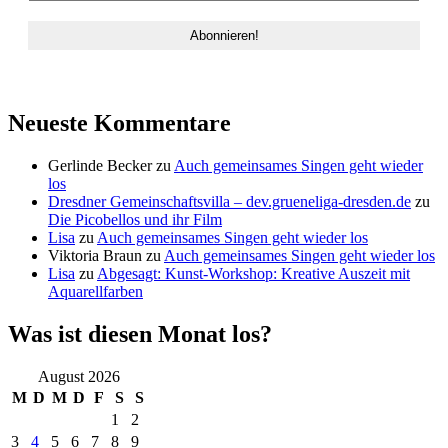
Neueste Kommentare
Gerlinde Becker
zu
Auch gemeinsames Singen geht wieder
los
Dresdner Gemeinschaftsvilla – dev.grueneliga-dresden.de
zu
Die Picobellos und ihr Film
Lisa
zu
Auch gemeinsames Singen geht wieder los
Viktoria Braun
zu
Auch gemeinsames Singen geht wieder los
Lisa
zu
Abgesagt: Kunst-Workshop: Kreative Auszeit mit
Aquarellfarben
Was ist diesen Monat los?
August 2026
M
D
M
D
F
S
S
1
2
3
4
5
6
7
8
9