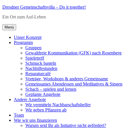
Zum
Dresdner Gemeinschaftsvilla – Do it together!
Inhalt
Ein Ort zum Auf-Leben
springen
Menü
Unser Konzept
Programm
Gruppen
Gewaltfreie Kommunikation (GFK) nach Rosenberg
Spieletreff
Schmuck basteln
Nachhilfestunden
Reparaturcafé
Vorträge, Workshops & anderes Gemeinsame
Gemeinsames Abendessen und Meditatives & Singen
Schach – spielen und lernen
Geplante Angebote
Andere Angebote
Wir vermitteln Nachbarschaftshelfer
Wir geben Pflanzen ab
Team
Wie wir uns finanzieren
Warum seid Ihr als Initiative nicht gefördert?