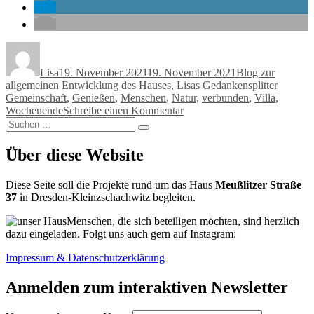
Autor
Veröffentlicht
Kategorien
am
Lisa
19. November 2021
19. November 2021
Blog zur
Schlagw
allgemeinen Entwicklung des Hauses
,
Lisas Gedankensplitter
Gemeinschaft
,
Genießen
,
Menschen
,
Natur
,
verbunden
,
Villa
,
zu
Wochenende
Schreibe einen Kommentar
Suchen
Verbunden
Suchen
nach:
Über diese Website
Diese Seite soll die Projekte rund um das Haus
Meußlitzer Straße
37
in Dresden-Kleinzschachwitz begleiten.
Menschen, die sich beteiligen möchten, sind herzlich
dazu eingeladen. Folgt uns auch gern auf Instagram:
Impressum & Datenschutzerklärung
Anmelden zum interaktiven Newsletter