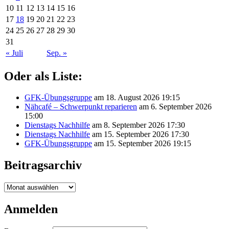
10
11
12
13
14
15
16
17
18
19
20
21
22
23
24
25
26
27
28
29
30
31
« Juli
Sep. »
Oder als Liste:
GFK-Übungsgruppe
am 18. August 2026 19:15
Nähcafé – Schwerpunkt reparieren
am 6. September 2026
15:00
Dienstags Nachhilfe
am 8. September 2026 17:30
Dienstags Nachhilfe
am 15. September 2026 17:30
GFK-Übungsgruppe
am 15. September 2026 19:15
Beitragsarchiv
Beitragsarchiv
Anmelden