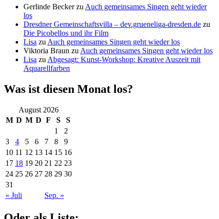
Gerlinde Becker
zu
Auch gemeinsames Singen geht wieder
los
Dresdner Gemeinschaftsvilla – dev.grueneliga-dresden.de
zu
Die Picobellos und ihr Film
Lisa
zu
Auch gemeinsames Singen geht wieder los
Viktoria Braun
zu
Auch gemeinsames Singen geht wieder los
Lisa
zu
Abgesagt: Kunst-Workshop: Kreative Auszeit mit
Aquarellfarben
Was ist diesen Monat los?
August 2026
M
D
M
D
F
S
S
1
2
3
4
5
6
7
8
9
10
11
12
13
14
15
16
17
18
19
20
21
22
23
24
25
26
27
28
29
30
31
« Juli
Sep. »
Oder als Liste: