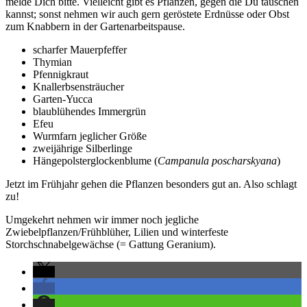
melde Dich bitte. Vielleicht gibt es Pflanzen, gegen die Du tauschen
kannst; sonst nehmen wir auch gern geröstete Erdnüsse oder Obst
zum Knabbern in der Gartenarbeitspause.
scharfer Mauerpfeffer
Thymian
Pfennigkraut
Knallerbsensträucher
Garten-Yucca
blaublühendes Immergrün
Efeu
Wurmfarn jeglicher Größe
zweijährige Silberlinge
Hängepolsterglockenblume (
Campanula poscharskyana
)
Jetzt im Frühjahr gehen die Pflanzen besonders gut an. Also schlagt
zu!
Umgekehrt nehmen wir immer noch jegliche
Zwiebelpflanzen/Frühblüher, Lilien und winterfeste
Storchschnabelgewächse (= Gattung Geranium).