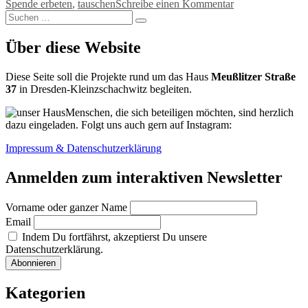
zu
Spende erbeten
,
tauschen
Schreibe einen Kommentar
Suchen
Das
Suchen
nach:
neue
Tauschregal
Über diese Website
Diese Seite soll die Projekte rund um das Haus
Meußlitzer Straße
37
in Dresden-Kleinzschachwitz begleiten.
Menschen, die sich beteiligen möchten, sind herzlich
dazu eingeladen. Folgt uns auch gern auf Instagram:
Impressum & Datenschutzerklärung
Anmelden zum interaktiven Newsletter
Vorname oder ganzer Name
Email
Indem Du fortfährst, akzeptierst Du unsere
Datenschutzerklärung.
Kategorien