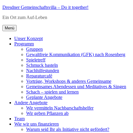
Zum
Dresdner Gemeinschaftsvilla – Do it together!
Inhalt
Ein Ort zum Auf-Leben
springen
Menü
Unser Konzept
Programm
Gruppen
Gewaltfreie Kommunikation (GFK) nach Rosenberg
Spieletreff
Schmuck basteln
Nachhilfestunden
Reparaturcafé
Vorträge, Workshops & anderes Gemeinsame
Gemeinsames Abendessen und Meditatives & Singen
Schach – spielen und lernen
Geplante Angebote
Andere Angebote
Wir vermitteln Nachbarschaftshelfer
Wir geben Pflanzen ab
Team
Wie wir uns finanzieren
Warum seid Ihr als Initiative nicht gefördert?