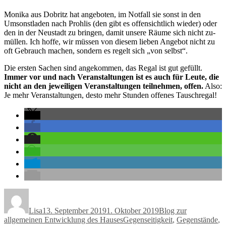
Monika aus Dobritz hat angeboten, im Notfall sie sonst in den
Umsonstladen nach Prohlis (den gibt es offensichtlich wieder) oder
den in der Neustadt zu bringen, damit unsere Räume sich nicht zu-
müllen. Ich hoffe, wir müssen von diesem lieben Angebot nicht zu
oft Gebrauch machen, sondern es regelt sich „von selbst“.
Die ersten Sachen sind angekommen, das Regal ist gut gefüllt.
Immer vor und nach Veranstaltungen ist es auch für Leute, die
nicht an den jeweiligen Veranstaltungen teilnehmen, offen.
Also:
Je mehr Veranstaltungen, desto mehr Stunden offenes Tauschregal!
Autor
Veröffentlicht
Kategorien
am
Lisa
13. September 2019
1. Oktober 2019
Blog zur
Schlagwörter
allgemeinen Entwicklung des Hauses
Gegenseitigkeit
,
Gegenstände
,