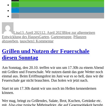
Autor
Veröffentlicht
Kategorien
am
Lisa
13. April 2021
12. April 2023
Blog zur allgemeinen
Schlagwörter
Entwicklung des Hauses
Garten
,
Gartengruppe
,
Pflanzen
zu
abzugeben
,
tauschen
1 Kommentar
Erste
Pflanzen
Grillen und Nutzen der Feuerschale
abzugeben!
diesen Sonntag
Am Sonntag, den 20.10. treffen wir uns um 17.30h zu einem Abend
mit Grillen und Feuerschale. Wir nutzen damit das gute Wetter noch
einmal aus. Beim Eröffnungsfest im Juni war es so hell, dass wir die
Feuerschale gar nicht brauchten. Das holen wir jetzt nach.
Start ist um 17.30h damit wir uns noch im Hellen kennenlernen
können.
Wer mag, bringt zu Grillendes, Salate, Brot, Kuchen, Getränke etc.
mit. Also eine typische Mitbringfeier, die auf Gegenseitigkeit beruht.