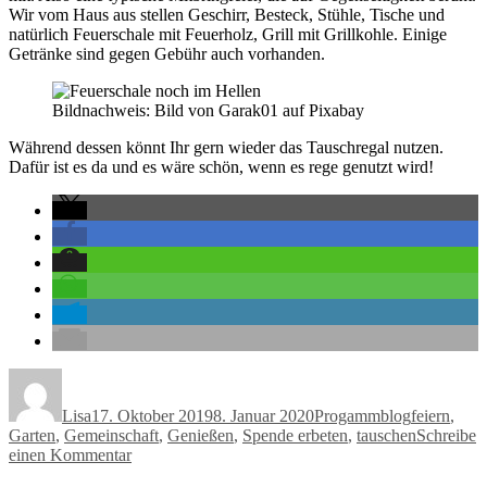
Wir vom Haus aus stellen Geschirr, Besteck, Stühle, Tische und
natürlich Feuerschale mit Feuerholz, Grill mit Grillkohle. Einige
Getränke sind gegen Gebühr auch vorhanden.
Bildnachweis: Bild von Garak01 auf Pixabay
Während dessen könnt Ihr gern wieder das Tauschregal nutzen.
Dafür ist es da und es wäre schön, wenn es rege genutzt wird!
Autor
Veröffentlicht
Kategorien
Schlagwört
am
Lisa
17. Oktober 2019
8. Januar 2020
Progammblog
feiern
,
Garten
,
Gemeinschaft
,
Genießen
,
Spende erbeten
,
tauschen
Schreibe
zu
einen Kommentar
Grillen