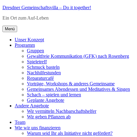
Zum
Dresdner Gemeinschaftsvilla – Do it together!
Inhalt
Ein Ort zum Auf-Leben
springen
Menü
Unser Konzept
Programm
Gruppen
Gewaltfreie Kommunikation (GFK) nach Rosenberg
Spieletreff
Schmuck basteln
Nachhilfestunden
Reparaturcafé
Vorträge, Workshops & anderes Gemeinsame
Gemeinsames Abendessen und Meditatives & Singen
Schach – spielen und lernen
Geplante Angebote
Andere Angebote
Wir vermitteln Nachbarschaftshelfer
Wir geben Pflanzen ab
Team
Wie wir uns finanzieren
Warum seid Ihr als Initiative nicht gefördert?