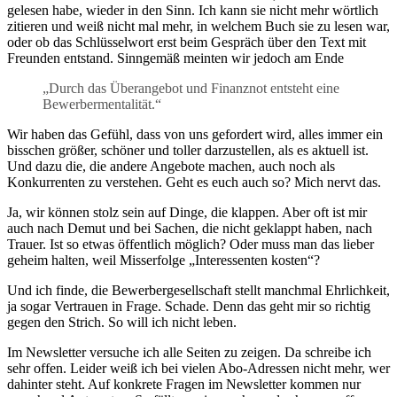
gelesen habe, wieder in den Sinn. Ich kann sie nicht mehr wörtlich
zitieren und weiß nicht mal mehr, in welchem Buch sie zu lesen war,
oder ob das Schlüsselwort erst beim Gespräch über den Text mit
Freunden entstand. Sinngemäß meinten wir jedoch am Ende
„Durch das Überangebot und Finanznot entsteht eine
Bewerbermentalität.“
Wir haben das Gefühl, dass von uns gefordert wird, alles immer ein
bisschen größer, schöner und toller darzustellen, als es aktuell ist.
Und dazu die, die andere Angebote machen, auch noch als
Konkurrenten zu verstehen. Geht es euch auch so? Mich nervt das.
Ja, wir können stolz sein auf Dinge, die klappen. Aber oft ist mir
auch nach Demut und bei Sachen, die nicht geklappt haben, nach
Trauer. Ist so etwas öffentlich möglich? Oder muss man das lieber
geheim halten, weil Misserfolge „Interessenten kosten“?
Und ich finde, die Bewerbergesellschaft stellt manchmal Ehrlichkeit,
ja sogar Vertrauen in Frage. Schade. Denn das geht mir so richtig
gegen den Strich. So will ich nicht leben.
Im Newsletter versuche ich alle Seiten zu zeigen. Da schreibe ich
sehr offen. Leider weiß ich bei vielen Abo-Adressen nicht mehr, wer
dahinter steht. Auf konkrete Fragen im Newsletter kommen nur