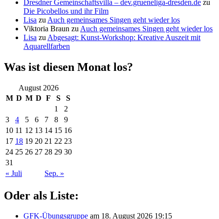
Dresdner Gemeinschaftsvilla – dev.grueneliga-dresden.de
zu
Die Picobellos und ihr Film
Lisa
zu
Auch gemeinsames Singen geht wieder los
Viktoria Braun
zu
Auch gemeinsames Singen geht wieder los
Lisa
zu
Abgesagt: Kunst-Workshop: Kreative Auszeit mit
Aquarellfarben
Was ist diesen Monat los?
August 2026
M
D
M
D
F
S
S
1
2
3
4
5
6
7
8
9
10
11
12
13
14
15
16
17
18
19
20
21
22
23
24
25
26
27
28
29
30
31
« Juli
Sep. »
Oder als Liste:
GFK-Übungsgruppe
am 18. August 2026 19:15