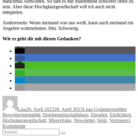
manchmal Antworten. So fällt es mir zunehmend schwerer offen zu
sein. Aber diese Hochglanzgesellschaft will ich auch nicht
mitspielen.
Andererseits: Wenn niemand von uns weiß, kann auch niemand ein
Angebot wahrnehmen. Hm. Schwierig.
Wie es geht dir mit diesen Gedanken?
Autor
Veröffentlicht
Kategorien
Schla
am
Lisa
29. April 2023
28. April 2023
Lisas Gedankensplitter
Bewerbermentalität
,
Dorfgemeinschaftshaus
,
Dresden
,
Ehrlichkeit
,
Hochglanzgesellschaft
,
Misserfolge
,
Newsletter
,
Stolz
,
Vertrauen
1
zu
Kommentar
Suchen
Die
Suchen
nach:
Bewerbergesellschaft