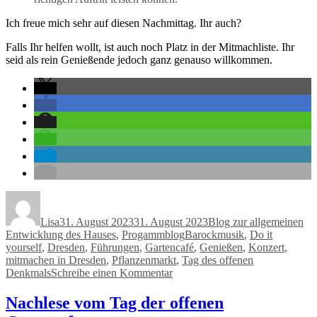
Ich freue mich sehr auf diesen Nachmittag. Ihr auch?
Falls Ihr helfen wollt, ist auch noch Platz in der Mitmachliste. Ihr
seid als rein Genießende jedoch ganz genauso willkommen
.
Autor
Veröffentlicht
Kategorien
am
Lisa
31. August 2023
31. August 2023
Blog zur allgemeinen
Schlagwörter
Entwicklung des Hauses
,
Progammblog
Barockmusik
,
Do it
yourself
,
Dresden
,
Führungen
,
Gartencafé
,
Genießen
,
Konzert
,
mitmachen in Dresden
,
Pflanzenmarkt
,
Tag des offenen
zu
Denkmals
Schreibe einen Kommentar
Unser
Tag
Nachlese vom Tag der offenen
des