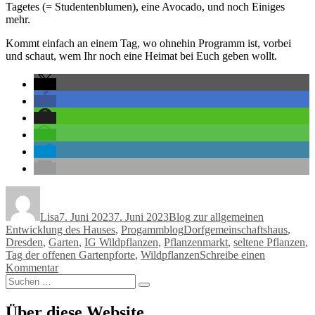
Tagetes (= Studentenblumen), eine Avocado, und noch Einiges
mehr.
Kommt einfach an einem Tag, wo ohnehin Programm ist, vorbei
und schaut, wem Ihr noch eine Heimat bei Euch geben wollt.
Autor
Veröffentlicht
Kategorien
am
Lisa
7. Juni 2023
7. Juni 2023
Blog zur allgemeinen
Schlagwörter
Entwicklung des Hauses
,
Progammblog
Dorfgemeinschaftshaus
,
Dresden
,
Garten
,
IG Wildpflanzen
,
Pflanzenmarkt
,
seltene Pflanzen
,
Tag der offenen Gartenpforte
,
Wildpflanzen
Schreibe einen
zu
Kommentar
Suchen
Nachlese
Suchen
nach:
vom
Tag
Über diese Website