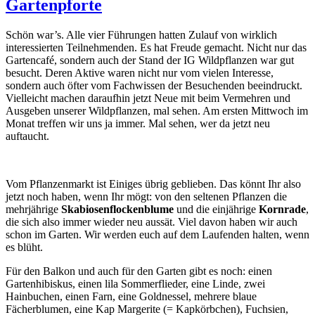
Gartenpforte
offenen
Denkmals
–
Schön war’s. Alle vier Führungen hatten Zulauf von wirklich
dieses
interessierten Teilnehmenden. Es hat Freude gemacht. Nicht nur das
Mal
Gartencafé, sondern auch der Stand der IG Wildpflanzen war gut
mit
besucht. Deren Aktive waren nicht nur vom vielen Interesse,
Konzert
sondern auch öfter vom Fachwissen der Besuchenden beeindruckt.
der
Vielleicht machen daraufhin jetzt Neue mit beim Vermehren und
Johannstädter
Ausgeben unserer Wildpflanzen, mal sehen. Am ersten Mittwoch im
Barockmusiker
Monat treffen wir uns ja immer. Mal sehen, wer da jetzt neu
auftaucht.
Vom Pflanzenmarkt ist Einiges übrig geblieben. Das könnt Ihr also
jetzt noch haben, wenn Ihr mögt: von den seltenen Pflanzen die
mehrjährige
Skabiosenflockenblume
und die einjährige
Kornrade
,
die sich also immer wieder neu aussät. Viel davon haben wir auch
schon im Garten. Wir werden euch auf dem Laufenden halten, wenn
es blüht.
Für den Balkon und auch für den Garten gibt es noch: einen
Gartenhibiskus, einen lila Sommerflieder, eine Linde, zwei
Hainbuchen, einen Farn, eine Goldnessel, mehrere blaue
Fächerblumen, eine Kap Margerite (= Kapkörbchen), Fuchsien,