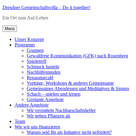
Zum
Dresdner Gemeinschaftsvilla – Do it together!
Inhalt
Ein Ort zum Auf-Leben
springen
Menü
Unser Konzept
Programm
Gruppen
Gewaltfreie Kommunikation (GFK) nach Rosenberg
Spieletreff
Schmuck basteln
Nachhilfestunden
Reparaturcafé
Vorträge, Workshops & anderes Gemeinsame
Gemeinsames Abendessen und Meditatives & Singen
Schach – spielen und lernen
Geplante Angebote
Andere Angebote
Wir vermitteln Nachbarschaftshelfer
Wir geben Pflanzen ab
Team
Wie wir uns finanzieren
Warum seid Ihr als Initiative nicht gefördert?