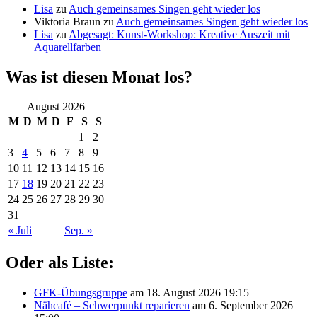
Lisa
zu
Auch gemeinsames Singen geht wieder los
Viktoria Braun
zu
Auch gemeinsames Singen geht wieder los
Lisa
zu
Abgesagt: Kunst-Workshop: Kreative Auszeit mit
Aquarellfarben
Was ist diesen Monat los?
August 2026
M
D
M
D
F
S
S
1
2
3
4
5
6
7
8
9
10
11
12
13
14
15
16
17
18
19
20
21
22
23
24
25
26
27
28
29
30
31
« Juli
Sep. »
Oder als Liste:
GFK-Übungsgruppe
am 18. August 2026 19:15
Nähcafé – Schwerpunkt reparieren
am 6. September 2026