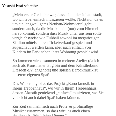
Yasushi Iwai schreibt:
„Mein erster Gedanke war, dass ich in der Johannstadt,
wo ich lebe, einfach musizieren wollte. Nicht nur, da es
um ein langweiligeres Neubau-Wohnviertel geht,
sondern auch, da die Musik nicht (nur) vom Himmel
herab kommt, sondern dass Musik unter uns sein sollte,
vergleichsweise wie Fußball sowohl im megariesigen
Stadion mittels teuren Ticketverkauf gespielt und
zugeschaut werden kann, aber auch einfach von
Kindern im Park neben ihrer Wohnung gespielt wird.
So kommen wir zusammen in meinem Atelier (da ich
auch als Kunstmaler tätig bin und dem Künstlerbund
Dresden e.V. angehöre) und spielen Barockmusik zu
unserem eigenen Spaß.
Des Weiteren gibt es das Projekt „Barockmusik in
Ihrem Treppenhaus“, wo wir in Ihrem Treppenhaus,
dessen Akustik genießend „einfach“ musizieren, wo Sie
vielleicht auch dabei Spaß haben können.
Zur Zeit sammeln sich auch Profi- & profimäßige
Musiker zusammen, so dass wir uns auch einen
richtigen Auftritt leisten können.“