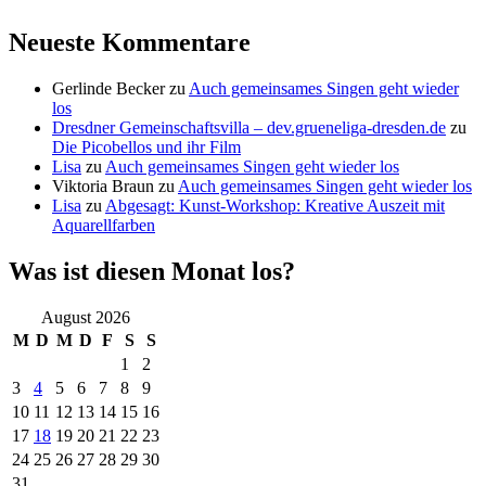
Neueste Kommentare
Gerlinde Becker
zu
Auch gemeinsames Singen geht wieder
los
Dresdner Gemeinschaftsvilla – dev.grueneliga-dresden.de
zu
Die Picobellos und ihr Film
Lisa
zu
Auch gemeinsames Singen geht wieder los
Viktoria Braun
zu
Auch gemeinsames Singen geht wieder los
Lisa
zu
Abgesagt: Kunst-Workshop: Kreative Auszeit mit
Aquarellfarben
Was ist diesen Monat los?
August 2026
M
D
M
D
F
S
S
1
2
3
4
5
6
7
8
9
10
11
12
13
14
15
16
17
18
19
20
21
22
23
24
25
26
27
28
29
30
31