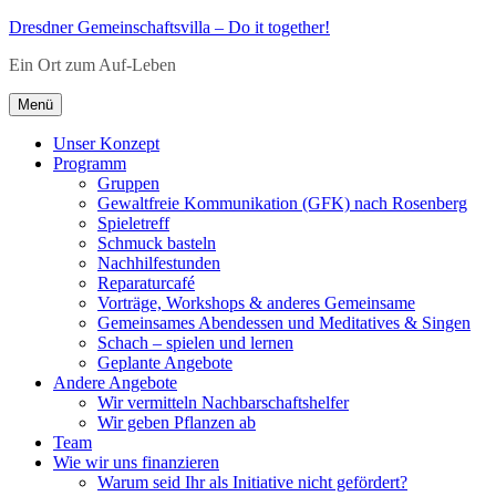
Zum
Dresdner Gemeinschaftsvilla – Do it together!
Inhalt
Ein Ort zum Auf-Leben
springen
Menü
Unser Konzept
Programm
Gruppen
Gewaltfreie Kommunikation (GFK) nach Rosenberg
Spieletreff
Schmuck basteln
Nachhilfestunden
Reparaturcafé
Vorträge, Workshops & anderes Gemeinsame
Gemeinsames Abendessen und Meditatives & Singen
Schach – spielen und lernen
Geplante Angebote
Andere Angebote
Wir vermitteln Nachbarschaftshelfer
Wir geben Pflanzen ab
Team
Wie wir uns finanzieren
Warum seid Ihr als Initiative nicht gefördert?