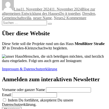
Autor
Veröffentlicht
Kategorien
am
Lisa
11. November 2024
11. November 2024
Blog zur
Schlagwörter
allgemeinen Entwicklung des Hauses
Do it together
,
Dresden
,
zu
Gemeinschaftsvilla
,
neuer Name
,
Neues
2 Kommentare
Suchen
Neuer
Suchen
nach:
Name
–
Über diese Website
Gefällt
er
Diese Seite soll die Projekte rund um das Haus
Meußlitzer Straße
dir?
37
in Dresden-Kleinzschachwitz begleiten.
Menschen, die sich beteiligen möchten, sind herzlich
dazu eingeladen. Folgt uns auch gern auf Instagram:
Impressum & Datenschutzerklärung
Anmelden zum interaktiven Newsletter
Vorname oder ganzer Name
Email
Indem Du fortfährst, akzeptierst Du unsere
Datenschutzerklärung.