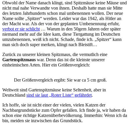
Obwohl der Name danach klingt, sind Spitzmäuse keine Mäuse und
nicht mal nahe Verwandte von ihnen. Deshalb hatte man sie Mitte
des letzten Jahrhunderts schon mal umbenennen wollen. Der neue
Name sollte „Spitzer“ werden. Leider war das 1942, als Hitler an
der Macht war. Als der von der geplanten Umbenennung erfuhr,
verbot er sie schlicht
… Warum in den 50gern Jahren oder später
niemand mehr auf die Idee kam, diese Tiergattung im Deutschen
umzubenennen, weiß ich nicht. Schade, finde ich. „Spitzer“ kann
man sich doch super merken, klingt nach Bleistift…
Zurück zu unserer kleinen Spitzmaus, die vermutlich eine
Gartenspitzmaus
war. Denn das ist die kleinste unserer
einheimischen Arten. Hier ein Größenvergleich:
Der Größenvergleich ergibt: Sie war ca 5 cm groß.
Weltweit sind Gartenspitzmäuse keine Seltenheit, aber in
Deutschland
sind sie laut „Roter Liste“ gefährdet
.
Ich hoffe, sie ist nicht einer der vielen, vielen Katzen der
Nachbargrundstücke zum Opfer gefallen. Ich finde ja, wir haben da
schon eine richtige Katzenüberbevölkerung. Immerhin: Wenn ich da
bin, meiden sie inzwischen das Grundstück.