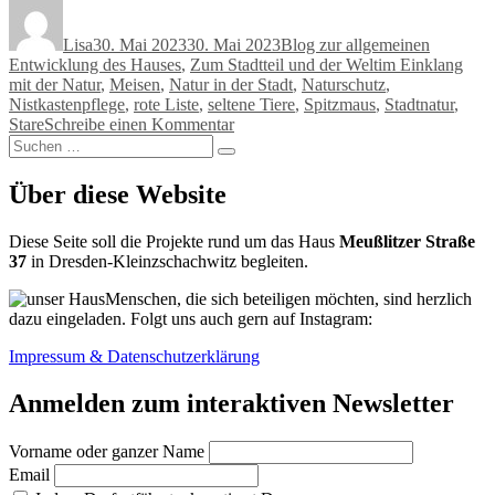
Autor
Veröffentlicht
Kategorien
am
Lisa
30. Mai 2023
30. Mai 2023
Blog zur allgemeinen
Schlagwörter
Entwicklung des Hauses
,
Zum Stadtteil und der Welt
im Einklang
mit der Natur
,
Meisen
,
Natur in der Stadt
,
Naturschutz
,
Nistkastenpflege
,
rote Liste
,
seltene Tiere
,
Spitzmaus
,
Stadtnatur
,
zu
Stare
Schreibe einen Kommentar
Suchen
Eine
Suchen
nach:
Spitzmaus
–
Über diese Website
leider
nur
Diese Seite soll die Projekte rund um das Haus
Meußlitzer Straße
eine
37
in Dresden-Kleinzschachwitz begleiten.
tote
–
Menschen, die sich beteiligen möchten, sind herzlich
und
dazu eingeladen. Folgt uns auch gern auf Instagram:
andere
Tiere
Impressum & Datenschutzerklärung
Anmelden zum interaktiven Newsletter
Vorname oder ganzer Name
Email