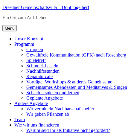
Zum
Dresdner Gemeinschaftsvilla – Do it together!
Inhalt
Ein Ort zum Auf-Leben
springen
Menü
Unser Konzept
Programm
Gruppen
Gewaltfreie Kommunikation (GFK) nach Rosenberg
Spieletreff
Schmuck basteln
Nachhilfestunden
Reparaturcafé
Vorträge, Workshops & anderes Gemeinsame
Gemeinsames Abendessen und Meditatives & Singen
Schach – spielen und lernen
Geplante Angebote
Andere Angebote
Wir vermitteln Nachbarschaftshelfer
Wir geben Pflanzen ab
Team
Wie wir uns finanzieren
Warum seid Ihr als Initiative nicht gefördert?