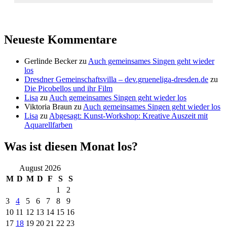
Neueste Kommentare
Gerlinde Becker
zu
Auch gemeinsames Singen geht wieder
los
Dresdner Gemeinschaftsvilla – dev.grueneliga-dresden.de
zu
Die Picobellos und ihr Film
Lisa
zu
Auch gemeinsames Singen geht wieder los
Viktoria Braun
zu
Auch gemeinsames Singen geht wieder los
Lisa
zu
Abgesagt: Kunst-Workshop: Kreative Auszeit mit
Aquarellfarben
Was ist diesen Monat los?
August 2026
M
D
M
D
F
S
S
1
2
3
4
5
6
7
8
9
10
11
12
13
14
15
16
17
18
19
20
21
22
23