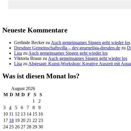
Neueste Kommentare
Gerlinde Becker
zu
Auch gemeinsames Singen geht wieder los
Dresdner Gemeinschaftsvilla – dev.grueneliga-dresden.de
zu
Di
Lisa
zu
Auch gemeinsames Singen geht wieder los
Viktoria Braun
zu
Auch gemeinsames Singen geht wieder los
Lisa
zu
Abgesagt: Kunst-Workshop: Kreative Auszeit mit Aquar
Was ist diesen Monat los?
August 2026
M
D
M
D
F
S
S
1
2
3
4
5
6
7
8
9
10
11
12
13
14
15
16
17
18
19
20
21
22
23
24
25
26
27
28
29
30