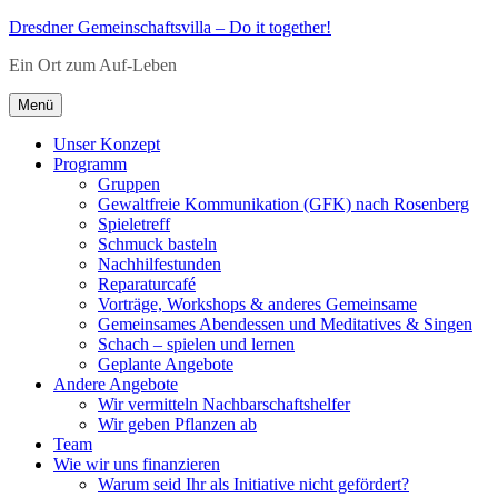
Zum
Dresdner Gemeinschaftsvilla – Do it together!
Inhalt
Ein Ort zum Auf-Leben
springen
Menü
Unser Konzept
Programm
Gruppen
Gewaltfreie Kommunikation (GFK) nach Rosenberg
Spieletreff
Schmuck basteln
Nachhilfestunden
Reparaturcafé
Vorträge, Workshops & anderes Gemeinsame
Gemeinsames Abendessen und Meditatives & Singen
Schach – spielen und lernen
Geplante Angebote
Andere Angebote
Wir vermitteln Nachbarschaftshelfer
Wir geben Pflanzen ab
Team
Wie wir uns finanzieren
Warum seid Ihr als Initiative nicht gefördert?