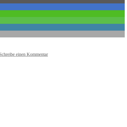
zu
„Die
Schreibe einen Kommentar
Sprache
der
Liebe“
startet