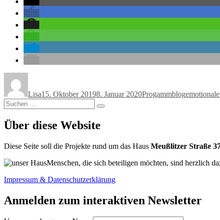
Autor
Veröffentlicht
Kategorien
Schlagwört
am
Lisa
15. Oktober 2019
8. Januar 2020
Progammblog
emotionale
Suchen
Suchen
nach:
Über diese Website
Diese Seite soll die Projekte rund um das Haus
Meußlitzer Straße 3
Menschen, die sich beteiligen möchten, sind herzlich da
Impressum & Datenschutzerklärung
Anmelden zum interaktiven Newsletter