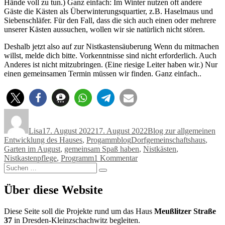
Hände voll zu tun.) Ganz einfach: Im Winter nutzen oft andere
Gäste die Kästen als Überwinterungsquartier, z.B. Haselmaus und
Siebenschläfer. Für den Fall, dass die sich auch einen oder mehrere
unserer Kästen aussuchen, wollen wir sie natürlich nicht stören.
Deshalb jetzt also auf zur Nistkastensäuberung
Wenn du mitmachen
willst, melde dich bitte. Vorkenntnisse sind nicht erforderlich. Auch
Anderes ist nicht mitzubringen. (Eine riesige Leiter haben wir.) Nur
einen gemeinsamen Termin müssen wir finden. Ganz einfach.
.
Autor
Veröffentlicht
Kategorien
am
Lisa
17. August 2022
17. August 2022
Blog zur allgemeinen
Schlagwörter
Entwicklung des Hauses
,
Progammblog
Dorfgemeinschaftshaus
,
Garten im August
,
gemeinsam Spaß haben
,
Nistkästen
,
zu
Nistkastenpflege
,
Programm
1 Kommentar
Suchen
Nistkastenpflege
Suchen
nach:
Über diese Website
Diese Seite soll die Projekte rund um das Haus
Meußlitzer Straße
37
in Dresden-Kleinzschachwitz begleiten.