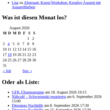
Lisa
zu
Abgesagt: Kunst-Workshop: Kreative Auszeit mit
Aquarellfarben
Was ist diesen Monat los?
August 2026
M
D
M
D
F
S
S
1
2
3
4
5
6
7
8
9
10
11
12
13
14
15
16
17
18
19
20
21
22
23
24
25
26
27
28
29
30
31
« Juli
Sep. »
Oder als Liste:
GFK-Übungsgruppe
am 18. August 2026 19:15
Nähcafé – Schwerpunkt reparieren
am 6. September 2026
15:00
Dienstags Nachhilfe
am 8. September 2026 17:30
Dienstags Nachhilfe
am 15. September 2026 17:30