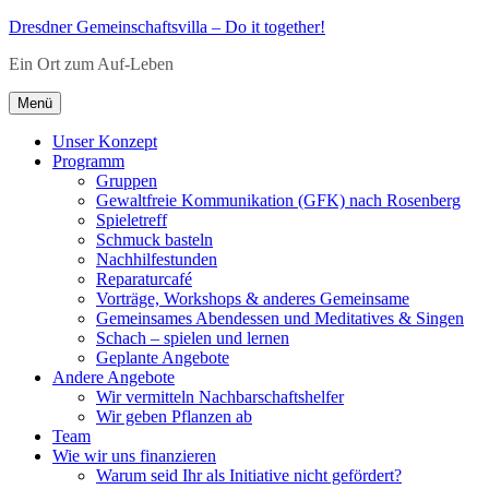
Zum
Dresdner Gemeinschaftsvilla – Do it together!
Inhalt
Ein Ort zum Auf-Leben
springen
Menü
Unser Konzept
Programm
Gruppen
Gewaltfreie Kommunikation (GFK) nach Rosenberg
Spieletreff
Schmuck basteln
Nachhilfestunden
Reparaturcafé
Vorträge, Workshops & anderes Gemeinsame
Gemeinsames Abendessen und Meditatives & Singen
Schach – spielen und lernen
Geplante Angebote
Andere Angebote
Wir vermitteln Nachbarschaftshelfer
Wir geben Pflanzen ab
Team
Wie wir uns finanzieren
Warum seid Ihr als Initiative nicht gefördert?