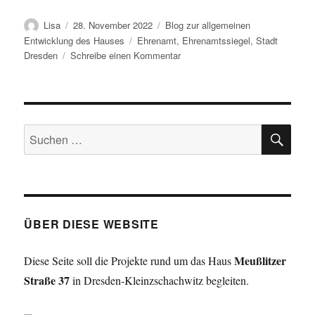
Autor
Veröffentlicht
Kategorien
Lisa
28. November 2022
Blog zur allgemeinen
am
Schlagwörter
Entwicklung des Hauses
Ehrenamt
,
Ehrenamtssiegel
,
Stadt
zu
Dresden
Schreibe einen Kommentar
Wir
haben
das
Dresdner
SU
Ehrenamtssiegel
Suchen
erhalten
nach:
ÜBER DIESE WEBSITE
Meußlitzer
Diese Seite soll die Projekte rund um das Haus
Straße 37
in Dresden-Kleinzschachwitz begleiten.