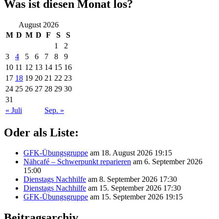
Was ist diesen Monat los?
August 2026
M
D
M
D
F
S
S
1
2
3
4
5
6
7
8
9
10
11
12
13
14
15
16
17
18
19
20
21
22
23
24
25
26
27
28
29
30
31
« Juli
Sep. »
Oder als Liste:
GFK-Übungsgruppe
am 18. August 2026 19:15
Nähcafé – Schwerpunkt reparieren
am 6. September 2026
15:00
Dienstags Nachhilfe
am 8. September 2026 17:30
Dienstags Nachhilfe
am 15. September 2026 17:30
GFK-Übungsgruppe
am 15. September 2026 19:15
Beitragsarchiv