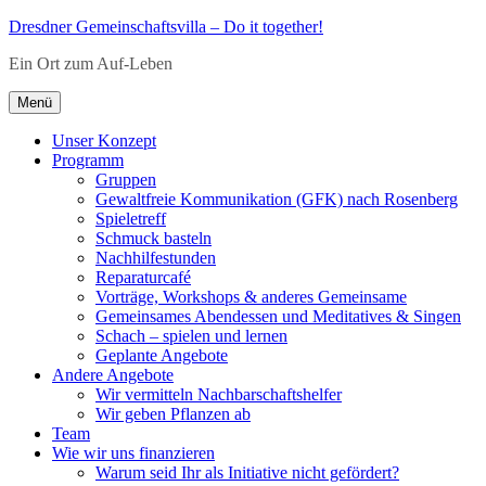
Zum
Dresdner Gemeinschaftsvilla – Do it together!
Inhalt
Ein Ort zum Auf-Leben
springen
Menü
Unser Konzept
Programm
Gruppen
Gewaltfreie Kommunikation (GFK) nach Rosenberg
Spieletreff
Schmuck basteln
Nachhilfestunden
Reparaturcafé
Vorträge, Workshops & anderes Gemeinsame
Gemeinsames Abendessen und Meditatives & Singen
Schach – spielen und lernen
Geplante Angebote
Andere Angebote
Wir vermitteln Nachbarschaftshelfer
Wir geben Pflanzen ab
Team
Wie wir uns finanzieren
Warum seid Ihr als Initiative nicht gefördert?