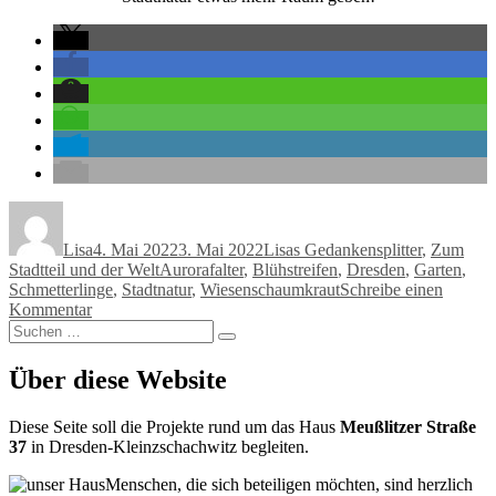
Autor
Veröffentlicht
Kategorien
am
Lisa
4. Mai 2022
3. Mai 2022
Lisas Gedankensplitter
,
Zum
Schlagwörter
Stadtteil und der Welt
Aurorafalter
,
Blühstreifen
,
Dresden
,
Garten
,
Schmetterlinge
,
Stadtnatur
,
Wiesenschaumkraut
Schreibe einen
zu
Kommentar
Suchen
Blühstreifen
Suchen
nach:
statt
Rasenwüste
Über diese Website
Diese Seite soll die Projekte rund um das Haus
Meußlitzer Straße
37
in Dresden-Kleinzschachwitz begleiten.
Menschen, die sich beteiligen möchten, sind herzlich