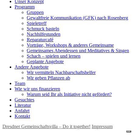
Unser Konzept
Programm
Gruppen
Gewaltfreie Kommunikation (GFK) nach Rosenberg
Spieletreff
Schmuck basteln
Nachhilfestunden
Reparaturcafé
Vorträge, Workshops & anderes Gemeinsame
Gemeinsames Abendessen und Meditatives & Singen
Schach – spielen und lernen
Geplante Angebote
Andere Angebote
Wir vermitteln Nachbarschaftshelfer
Wir geben Pflanzen ab
Team
Wie wir uns finanzieren
Warum seid Ihr als Initiative nicht gefördert?
Gesuchtes
Literatur
Anfahrt
Kontakt
Dresdner Gemeinschaftsvilla – Do it together!
Impressum