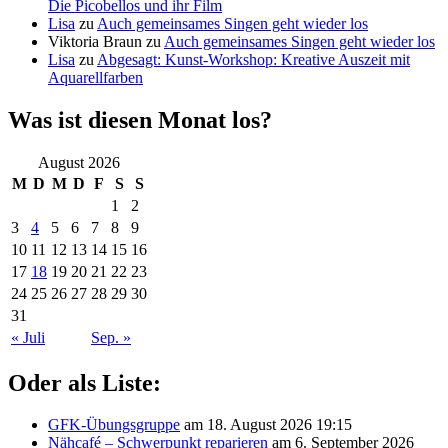
Die Picobellos und ihr Film
Lisa
zu
Auch gemeinsames Singen geht wieder los
Viktoria Braun
zu
Auch gemeinsames Singen geht wieder los
Lisa
zu
Abgesagt: Kunst-Workshop: Kreative Auszeit mit
Aquarellfarben
Was ist diesen Monat los?
August 2026
M
D
M
D
F
S
S
1
2
3
4
5
6
7
8
9
10
11
12
13
14
15
16
17
18
19
20
21
22
23
24
25
26
27
28
29
30
31
« Juli
Sep. »
Oder als Liste:
GFK-Übungsgruppe
am 18. August 2026 19:15
Nähcafé – Schwerpunkt reparieren
am 6. September 2026