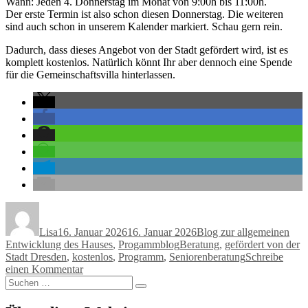
Wann: Jeden 4. Donnerstag im Monat von 9:00h bis 11:00h.
Der erste Termin ist also schon diesen Donnerstag. Die weiteren
sind auch schon in unserem Kalender markiert. Schau gern rein.
Dadurch, dass dieses Angebot von der Stadt gefördert wird, ist es
komplett kostenlos. Natürlich könnt Ihr aber dennoch eine Spende
für die Gemeinschaftsvilla hinterlassen.
Autor
Veröffentlicht
Kategorien
am
Lisa
16. Januar 2026
16. Januar 2026
Blog zur allgemeinen
Schlagwörter
Entwicklung des Hauses
,
Progammblog
Beratung
,
gefördert von der
Stadt Dresden
,
kostenlos
,
Programm
,
Seniorenberatung
Schreibe
zu
einen Kommentar
Suchen
Neu
Suchen
nach:
bei
uns: