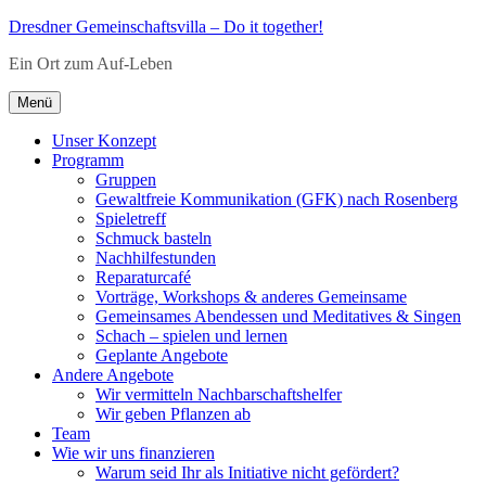
Zum
Dresdner Gemeinschaftsvilla – Do it together!
Inhalt
Ein Ort zum Auf-Leben
springen
Menü
Unser Konzept
Programm
Gruppen
Gewaltfreie Kommunikation (GFK) nach Rosenberg
Spieletreff
Schmuck basteln
Nachhilfestunden
Reparaturcafé
Vorträge, Workshops & anderes Gemeinsame
Gemeinsames Abendessen und Meditatives & Singen
Schach – spielen und lernen
Geplante Angebote
Andere Angebote
Wir vermitteln Nachbarschaftshelfer
Wir geben Pflanzen ab
Team
Wie wir uns finanzieren
Warum seid Ihr als Initiative nicht gefördert?