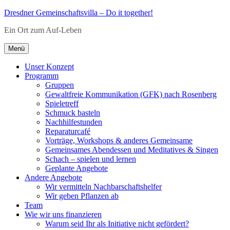
Zum
Dresdner Gemeinschaftsvilla – Do it together!
Inhalt
Ein Ort zum Auf-Leben
springen
Menü
Unser Konzept
Programm
Gruppen
Gewaltfreie Kommunikation (GFK) nach Rosenberg
Spieletreff
Schmuck basteln
Nachhilfestunden
Reparaturcafé
Vorträge, Workshops & anderes Gemeinsame
Gemeinsames Abendessen und Meditatives & Singen
Schach – spielen und lernen
Geplante Angebote
Andere Angebote
Wir vermitteln Nachbarschaftshelfer
Wir geben Pflanzen ab
Team
Wie wir uns finanzieren
Warum seid Ihr als Initiative nicht gefördert?