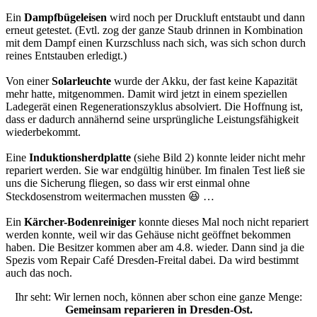
Ein
Dampfbügeleisen
wird noch per Druckluft entstaubt und dann
erneut getestet. (Evtl. zog der ganze Staub drinnen in Kombination
mit dem Dampf einen Kurzschluss nach sich, was sich schon durch
reines Entstauben erledigt.)
Von einer
Solarleuchte
wurde der Akku, der fast keine Kapazität
mehr hatte, mitgenommen. Damit wird jetzt in einem speziellen
Ladegerät einen Regenerationszyklus absolviert. Die Hoffnung ist,
dass er dadurch annähernd seine ursprüngliche Leistungsfähigkeit
wiederbekommt.
Eine
Induktionsherdplatte
(siehe Bild 2) konnte leider nicht mehr
repariert werden. Sie war endgültig hinüber. Im finalen Test ließ sie
uns die Sicherung fliegen, so dass wir erst einmal ohne
Steckdosenstrom weitermachen mussten 😆 …
Ein
Kärcher-Bodenreiniger
konnte dieses Mal noch nicht repariert
werden konnte, weil wir das Gehäuse nicht geöffnet bekommen
haben. Die Besitzer kommen aber am 4.8. wieder. Dann sind ja die
Spezis vom Repair Café Dresden-Freital dabei. Da wird bestimmt
auch das noch.
Ihr seht: Wir lernen noch, können aber schon eine ganze Menge:
Gemeinsam reparieren in Dresden-Ost.