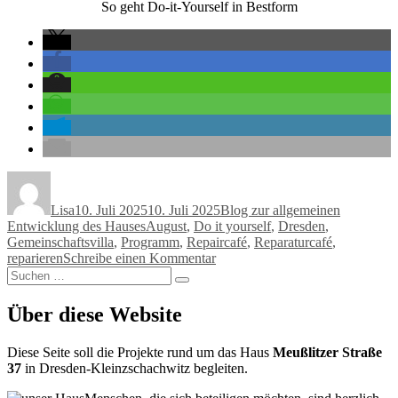
So geht Do-it-Yourself in Bestform
Autor
Veröffentlicht
Kategorien
am
Lisa
10. Juli 2025
10. Juli 2025
Blog zur allgemeinen
Schlagwörter
Entwicklung des Hauses
August
,
Do it yourself
,
Dresden
,
Gemeinschaftsvilla
,
Programm
,
Repaircafé
,
Reparaturcafé
,
zu
reparieren
Schreibe einen Kommentar
Suchen
Nächstes
Suchen
nach:
Reparaturcafé:
Mo,
Über diese Website
4.
August
Diese Seite soll die Projekte rund um das Haus
Meußlitzer Straße
37
in Dresden-Kleinzschachwitz begleiten.