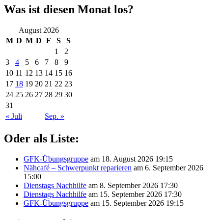
Was ist diesen Monat los?
August 2026
M
D
M
D
F
S
S
1
2
3
4
5
6
7
8
9
10
11
12
13
14
15
16
17
18
19
20
21
22
23
24
25
26
27
28
29
30
31
« Juli
Sep. »
Oder als Liste:
GFK-Übungsgruppe
am 18. August 2026 19:15
Nähcafé – Schwerpunkt reparieren
am 6. September 2026
15:00
Dienstags Nachhilfe
am 8. September 2026 17:30
Dienstags Nachhilfe
am 15. September 2026 17:30
GFK-Übungsgruppe
am 15. September 2026 19:15