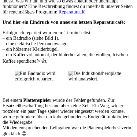
musst, was wir tun und wie so etwas abläuft oder überhaupt
funktioniert? Eine Beschreibung findest du innerhalb unserer Seiten
für regelmäßiges Programm:
Reparaturcafé
.
Und hier ein Eindruck von unserem letzten Reparaturcafé:
Erfolgreich repariert wurden im Termin selbst:
– ein Badradio (siehe Bild 1),
– eine elektrische Personenwaage,
– ein hölzerner Kleiderbügel,
– ein Kaffeevollautomat, der hinterher allen, die wollten, frischen
Kaffee spendierte🌞👍.
Bei einem
Plattenspieler
wurde der Fehler gefunden. Zur
Ersatzteilbeschaffung bestand aber keine Zeit. Ein Weg, wie er
trotzdem ein paar Tage später wieder eingesetzt werden konnte,
wurde gefunden: über ein kabelgebundenes Endgerät funktioniert
die Wiedergabe.
Mit den entsprechenden Leihgaben war die Plattenspielerbesitzerin
glücklich 😉.