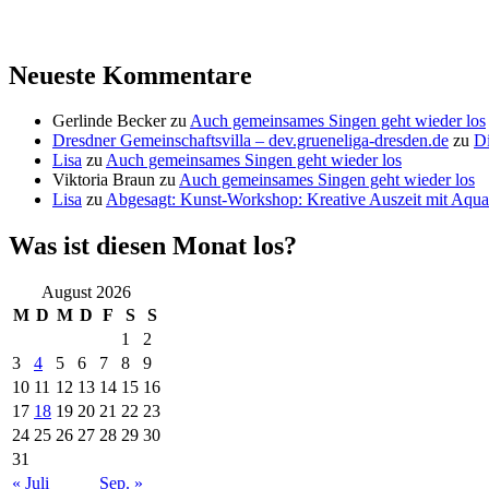
Neueste Kommentare
Gerlinde Becker
zu
Auch gemeinsames Singen geht wieder los
Dresdner Gemeinschaftsvilla – dev.grueneliga-dresden.de
zu
Di
Lisa
zu
Auch gemeinsames Singen geht wieder los
Viktoria Braun
zu
Auch gemeinsames Singen geht wieder los
Lisa
zu
Abgesagt: Kunst-Workshop: Kreative Auszeit mit Aquar
Was ist diesen Monat los?
August 2026
M
D
M
D
F
S
S
1
2
3
4
5
6
7
8
9
10
11
12
13
14
15
16
17
18
19
20
21
22
23
24
25
26
27
28
29
30
31
« Juli
Sep. »