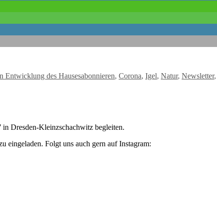
Schlagwörter
en Entwicklung des Hauses
abonnieren
,
Corona
,
Igel
,
Natur
,
Newsletter
7
in Dresden-Kleinzschachwitz begleiten.
zu eingeladen. Folgt uns auch gern auf Instagram: