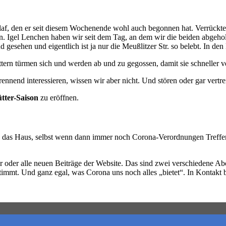
schlaf, den er seit diesem Wochenende wohl auch begonnen hat. Verrück
en. Igel Lenchen haben wir seit dem Tag, an dem wir die beiden abgehol
gesehen und eigentlich ist ja nur die Meußlitzer Str. so belebt. In den
tern türmen sich und werden ab und zu gegossen, damit sie schneller ver
ennend interessieren, wissen wir aber nicht. Und stören oder gar vertr
tter-Saison
zu eröffnen.
das Haus, selbst wenn dann immer noch Corona-Verordnungen Treffen 
er oder alle neuen Beiträge der Website. Das sind zwei verschiedene A
mmt. Und ganz egal, was Corona uns noch alles „bietet“. In Kontakt ble