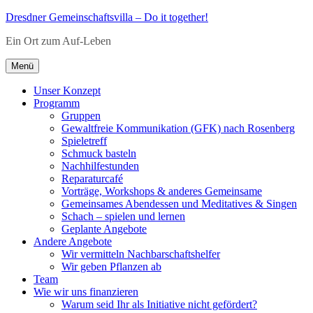
Zum
Dresdner Gemeinschaftsvilla – Do it together!
Inhalt
Ein Ort zum Auf-Leben
springen
Menü
Unser Konzept
Programm
Gruppen
Gewaltfreie Kommunikation (GFK) nach Rosenberg
Spieletreff
Schmuck basteln
Nachhilfestunden
Reparaturcafé
Vorträge, Workshops & anderes Gemeinsame
Gemeinsames Abendessen und Meditatives & Singen
Schach – spielen und lernen
Geplante Angebote
Andere Angebote
Wir vermitteln Nachbarschaftshelfer
Wir geben Pflanzen ab
Team
Wie wir uns finanzieren
Warum seid Ihr als Initiative nicht gefördert?