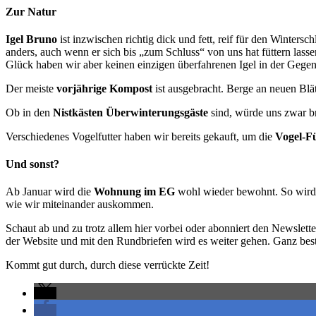
Zur Natur
Igel Bruno
ist inzwischen richtig dick und fett, reif für den Winter
anders, auch wenn er sich bis „zum Schluss“ von uns hat füttern lass
Glück haben wir aber keinen einzigen überfahrenen Igel in der Gegend 
Der meiste
vorjährige Kompost
ist ausgebracht. Berge an neuen Blät
Ob in den
Nistkästen Überwinterungsgäste
sind, würde uns zwar br
Verschiedenes Vogelfutter haben wir bereits gekauft, um die
Vogel-Fü
Und sonst?
Ab Januar wird die
Wohnung im EG
wohl wieder bewohnt. So wird 
wie wir miteinander auskommen.
Schaut ab und zu trotz allem hier vorbei oder abonniert den Newslett
der Website und mit den Rundbriefen wird es weiter gehen. Ganz besti
Kommt gut durch, durch diese verrückte Zeit!