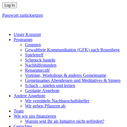
Passwort zurücksetzen
Unser Konzept
Programm
Gruppen
Gewaltfreie Kommunikation (GFK) nach Rosenberg
Spieletreff
Schmuck basteln
Nachhilfestunden
Reparaturcafé
Vorträge, Workshops & anderes Gemeinsame
Gemeinsames Abendessen und Meditatives & Singen
Schach – spielen und lernen
Geplante Angebote
Andere Angebote
Wir vermitteln Nachbarschaftshelfer
Wir geben Pflanzen ab
Team
Wie wir uns finanzieren
Warum seid Ihr als Initiative nicht gefördert?
Gesuchtes