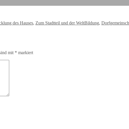
Schlagwörter
cklung des Hauses
,
Zum Stadtteil und der Welt
Bildung
,
Dorfgemeinsch
sind mit
*
markiert