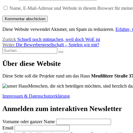
Name, E-Mail-Adresse und Website in diesem Browser für meine
Diese Website verwendet Akismet, um Spam zu reduzieren.
Erfahre,
Beitragsnavigation
Vorheriger
Zurück
Schnell noch mitmachen, weil doch WoE ist
Nächster
Beitrag:
Weiter
Die Bewerbergesellschaft – Spielen wir mit?
Suchen
Beitrag:
Suchen
nach:
Über diese Website
Diese Seite soll die Projekte rund um das Haus
Meußlitzer Straße 3
Menschen, die sich beteiligen möchten, sind herzlich da
Impressum & Datenschutzerklärung
Anmelden zum interaktiven Newsletter
Vorname oder ganzer Name
Email