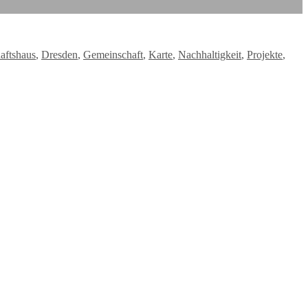
aftshaus
,
Dresden
,
Gemeinschaft
,
Karte
,
Nachhaltigkeit
,
Projekte
,