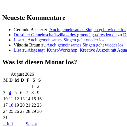
Neueste Kommentare
Gerlinde Becker
zu
Auch gemeinsames Singen geht wieder los
Dresdner Gemeinschaftsvilla – dev.grueneliga-dresden.de
zu
Di
Lisa
zu
Auch gemeinsames Singen geht wieder los
Viktoria Braun
zu
Auch gemeinsames Singen geht wieder los
Lisa
zu
Abgesagt: Kunst-Workshop: Kreative Auszeit mit Aquar
Was ist diesen Monat los?
August 2026
M
D
M
D
F
S
S
1
2
3
4
5
6
7
8
9
10
11
12
13
14
15
16
17
18
19
20
21
22
23
24
25
26
27
28
29
30
31
« Juli
Sep. »