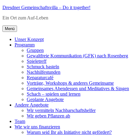
Zum
Dresdner Gemeinschaftsvilla – Do it together!
Inhalt
Ein Ort zum Auf-Leben
springen
Menü
Unser Konzept
Programm
Gruppen
Gewaltfreie Kommunikation (GFK) nach Rosenberg
Spieletreff
Schmuck basteln
Nachhilfestunden
Reparaturcafé
Vorträge, Workshops & anderes Gemeinsame
Gemeinsames Abendessen und Meditatives & Singen
Schach – spielen und lernen
Geplante Angebote
Andere Angebote
Wir vermitteln Nachbarschaftshelfer
Wir geben Pflanzen ab
Team
Wie wir uns finanzieren
Warum seid Ihr als Initiative nicht gefördert?