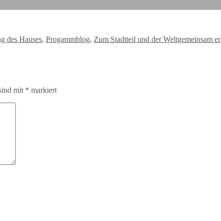
Schlagwörter
ng des Hauses
,
Progammblog
,
Zum Stadtteil und der Welt
gemeinsam e
sind mit
*
markiert