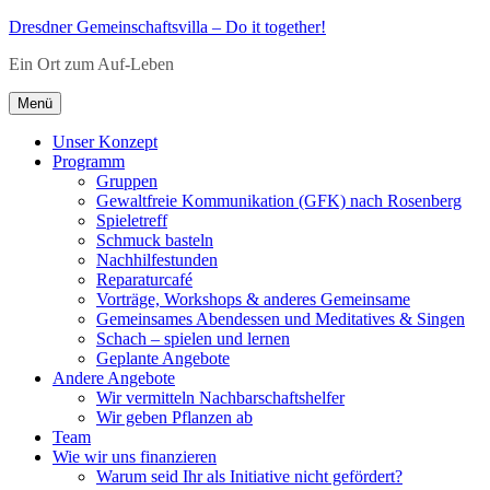
Zum
Dresdner Gemeinschaftsvilla – Do it together!
Inhalt
Ein Ort zum Auf-Leben
springen
Menü
Unser Konzept
Programm
Gruppen
Gewaltfreie Kommunikation (GFK) nach Rosenberg
Spieletreff
Schmuck basteln
Nachhilfestunden
Reparaturcafé
Vorträge, Workshops & anderes Gemeinsame
Gemeinsames Abendessen und Meditatives & Singen
Schach – spielen und lernen
Geplante Angebote
Andere Angebote
Wir vermitteln Nachbarschaftshelfer
Wir geben Pflanzen ab
Team
Wie wir uns finanzieren
Warum seid Ihr als Initiative nicht gefördert?