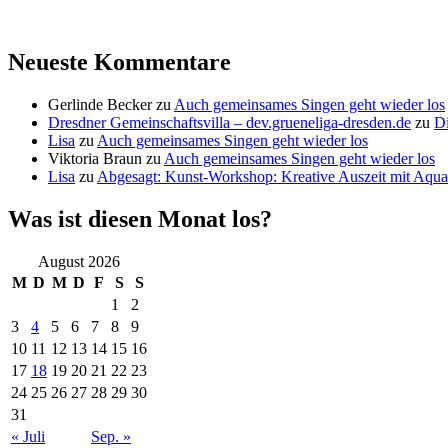
Neueste Kommentare
Gerlinde Becker
zu
Auch gemeinsames Singen geht wieder los
Dresdner Gemeinschaftsvilla – dev.grueneliga-dresden.de
zu
Di
Lisa
zu
Auch gemeinsames Singen geht wieder los
Viktoria Braun
zu
Auch gemeinsames Singen geht wieder los
Lisa
zu
Abgesagt: Kunst-Workshop: Kreative Auszeit mit Aquar
Was ist diesen Monat los?
August 2026
M
D
M
D
F
S
S
1
2
3
4
5
6
7
8
9
10
11
12
13
14
15
16
17
18
19
20
21
22
23
24
25
26
27
28
29
30
31
« Juli
Sep. »