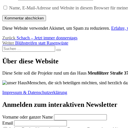
Name, E-Mail-Adresse und Website in diesem Browser für meine
Diese Website verwendet Akismet, um Spam zu reduzieren.
Erfahre,
Beitragsnavigation
Vorheriger
Zurück
Schach – Jetzt immer donnerstags
Nächster
Beitrag:
Weiter
Blühstreifen statt Rasenwüste
Suchen
Beitrag:
Suchen
nach:
Über diese Website
Diese Seite soll die Projekte rund um das Haus
Meußlitzer Straße 3
Menschen, die sich beteiligen möchten, sind herzlich da
Impressum & Datenschutzerklärung
Anmelden zum interaktiven Newsletter
Vorname oder ganzer Name
Email