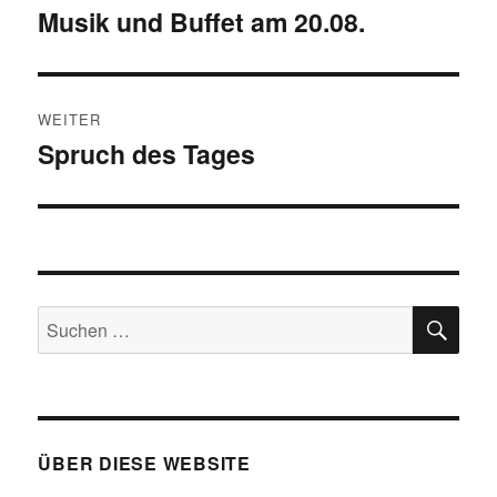
Musik und Buffet am 20.08.
Vorheriger
Beitrag:
WEITER
Spruch des Tages
Nächster
Beitrag:
SU
Suchen
nach:
ÜBER DIESE WEBSITE