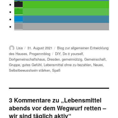
Autor
Veröffentlicht
Kategorien
Lisa
31. August 2021
Blog zur allgemeinen Entwicklung
am
Schlagwörter
des Hauses
,
Progammblog
DIY
,
Do it yourself
,
Dorfgemeinschaftshaus
,
Dresden
,
gemeinnützig
,
Gemeinschaft
,
Gruppe
,
gutes Gefühl
,
Lebensmittel ohne zu bezahlen
,
Neues
,
Selbstbewusstsein stärken
,
Spaß
3 Kommentare zu „Lebensmittel
abends vor dem Wegwurf retten –
wir sind täglich aktiv“