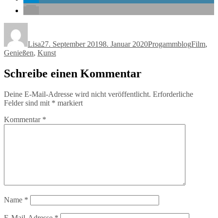
Autor
Veröffentlicht
Kategorien
Schlagwö
am
Lisa
27. September 2019
8. Januar 2020
Progammblog
Film
,
Genießen
,
Kunst
Schreibe einen Kommentar
Deine E-Mail-Adresse wird nicht veröffentlicht.
Erforderliche
Felder sind mit
*
markiert
Kommentar
*
Name
*
E-Mail-Adresse
*