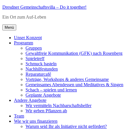
Zum
Dresdner Gemeinschaftsvilla – Do it together!
Inhalt
Ein Ort zum Auf-Leben
springen
Menü
Unser Konzept
Programm
Gruppen
Gewaltfreie Kommunikation (GFK) nach Rosenberg
Spieletreff
Schmuck basteln
Nachhilfestunden
Reparaturcafé
Vorträge, Workshops & anderes Gemeinsame
Gemeinsames Abendessen und Meditatives & Singen
Schach – spielen und lernen
Geplante Angebote
Andere Angebote
Wir vermitteln Nachbarschaftshelfer
Wir geben Pflanzen ab
Team
Wie wir uns finanzieren
Warum seid Ihr als Initiative nicht gefördert?