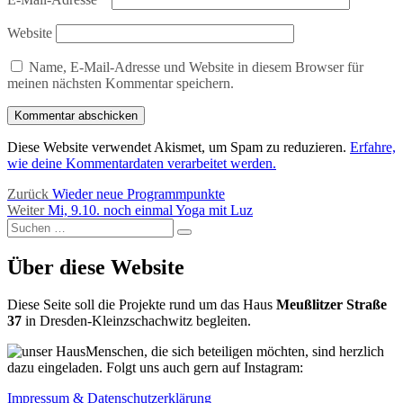
Website
Name, E-Mail-Adresse und Website in diesem Browser für
meinen nächsten Kommentar speichern.
Diese Website verwendet Akismet, um Spam zu reduzieren.
Erfahre,
wie deine Kommentardaten verarbeitet werden.
Beitragsnavigation
Vorheriger
Zurück
Wieder neue Programmpunkte
Nächster
Beitrag:
Weiter
Mi, 9.10. noch einmal Yoga mit Luz
Suchen
Beitrag:
Suchen
nach:
Über diese Website
Diese Seite soll die Projekte rund um das Haus
Meußlitzer Straße
37
in Dresden-Kleinzschachwitz begleiten.
Menschen, die sich beteiligen möchten, sind herzlich
dazu eingeladen. Folgt uns auch gern auf Instagram:
Impressum & Datenschutzerklärung