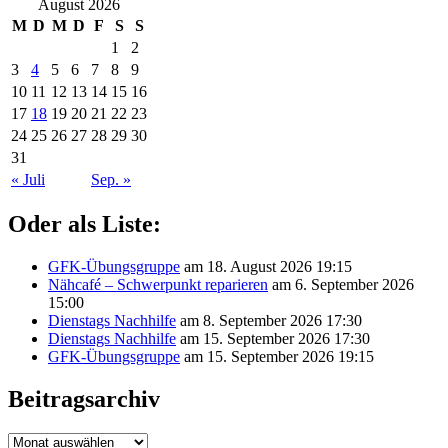
August 2026
M
D
M
D
F
S
S
1
2
3
4
5
6
7
8
9
10
11
12
13
14
15
16
17
18
19
20
21
22
23
24
25
26
27
28
29
30
31
« Juli
Sep. »
Oder als Liste:
GFK-Übungsgruppe
am 18. August 2026 19:15
Nähcafé – Schwerpunkt reparieren
am 6. September 2026
15:00
Dienstags Nachhilfe
am 8. September 2026 17:30
Dienstags Nachhilfe
am 15. September 2026 17:30
GFK-Übungsgruppe
am 15. September 2026 19:15
Beitragsarchiv
Beitragsarchiv