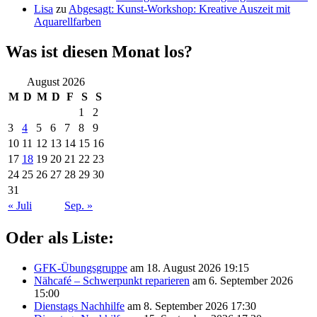
Lisa
zu
Abgesagt: Kunst-Workshop: Kreative Auszeit mit
Aquarellfarben
Was ist diesen Monat los?
August 2026
M
D
M
D
F
S
S
1
2
3
4
5
6
7
8
9
10
11
12
13
14
15
16
17
18
19
20
21
22
23
24
25
26
27
28
29
30
31
« Juli
Sep. »
Oder als Liste:
GFK-Übungsgruppe
am 18. August 2026 19:15
Nähcafé – Schwerpunkt reparieren
am 6. September 2026
15:00
Dienstags Nachhilfe
am 8. September 2026 17:30