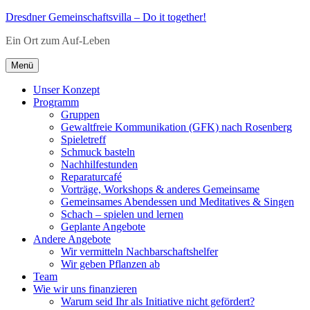
Zum
Dresdner Gemeinschaftsvilla – Do it together!
Inhalt
Ein Ort zum Auf-Leben
springen
Menü
Unser Konzept
Programm
Gruppen
Gewaltfreie Kommunikation (GFK) nach Rosenberg
Spieletreff
Schmuck basteln
Nachhilfestunden
Reparaturcafé
Vorträge, Workshops & anderes Gemeinsame
Gemeinsames Abendessen und Meditatives & Singen
Schach – spielen und lernen
Geplante Angebote
Andere Angebote
Wir vermitteln Nachbarschaftshelfer
Wir geben Pflanzen ab
Team
Wie wir uns finanzieren
Warum seid Ihr als Initiative nicht gefördert?