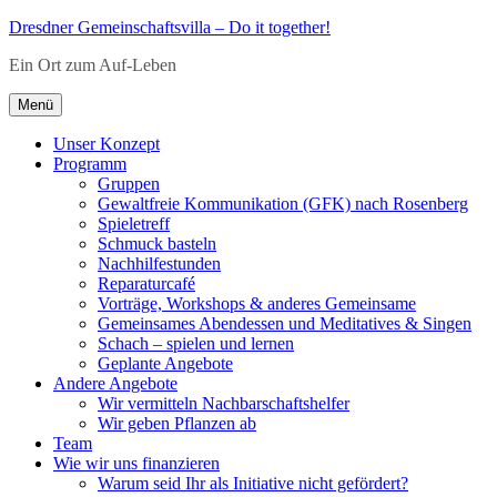
Zum
Dresdner Gemeinschaftsvilla – Do it together!
Inhalt
Ein Ort zum Auf-Leben
springen
Menü
Unser Konzept
Programm
Gruppen
Gewaltfreie Kommunikation (GFK) nach Rosenberg
Spieletreff
Schmuck basteln
Nachhilfestunden
Reparaturcafé
Vorträge, Workshops & anderes Gemeinsame
Gemeinsames Abendessen und Meditatives & Singen
Schach – spielen und lernen
Geplante Angebote
Andere Angebote
Wir vermitteln Nachbarschaftshelfer
Wir geben Pflanzen ab
Team
Wie wir uns finanzieren
Warum seid Ihr als Initiative nicht gefördert?