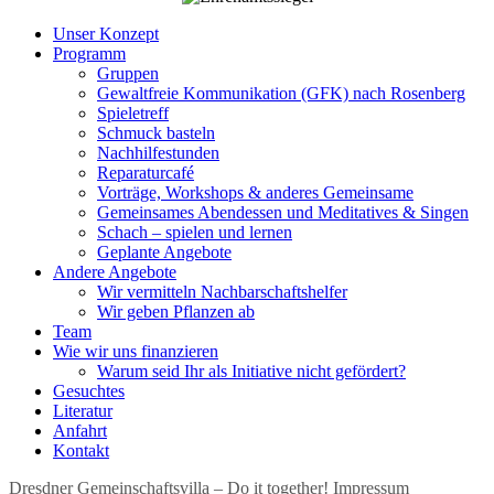
Unser Konzept
Programm
Gruppen
Gewaltfreie Kommunikation (GFK) nach Rosenberg
Spieletreff
Schmuck basteln
Nachhilfestunden
Reparaturcafé
Vorträge, Workshops & anderes Gemeinsame
Gemeinsames Abendessen und Meditatives & Singen
Schach – spielen und lernen
Geplante Angebote
Andere Angebote
Wir vermitteln Nachbarschaftshelfer
Wir geben Pflanzen ab
Team
Wie wir uns finanzieren
Warum seid Ihr als Initiative nicht gefördert?
Gesuchtes
Literatur
Anfahrt
Kontakt
Dresdner Gemeinschaftsvilla – Do it together!
Impressum