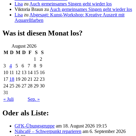
Lisa
zu
Auch gemeinsames Singen geht wieder los
Viktoria Braun
zu
Auch gemeinsames Singen geht wieder los
Lisa
zu
Abgesagt: Kunst-Workshop: Kreative Auszeit mit
Aquarellfarben
Was ist diesen Monat los?
August 2026
M
D
M
D
F
S
S
1
2
3
4
5
6
7
8
9
10
11
12
13
14
15
16
17
18
19
20
21
22
23
24
25
26
27
28
29
30
31
« Juli
Sep. »
Oder als Liste:
GFK-Übungsgruppe
am 18. August 2026 19:15
Nähcafé – Schwerpunkt reparieren
am 6. September 2026