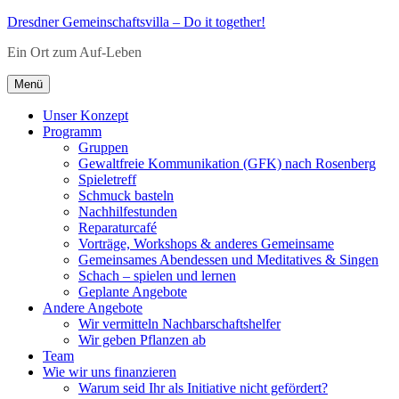
Zum
Dresdner Gemeinschaftsvilla – Do it together!
Inhalt
Ein Ort zum Auf-Leben
springen
Menü
Unser Konzept
Programm
Gruppen
Gewaltfreie Kommunikation (GFK) nach Rosenberg
Spieletreff
Schmuck basteln
Nachhilfestunden
Reparaturcafé
Vorträge, Workshops & anderes Gemeinsame
Gemeinsames Abendessen und Meditatives & Singen
Schach – spielen und lernen
Geplante Angebote
Andere Angebote
Wir vermitteln Nachbarschaftshelfer
Wir geben Pflanzen ab
Team
Wie wir uns finanzieren
Warum seid Ihr als Initiative nicht gefördert?